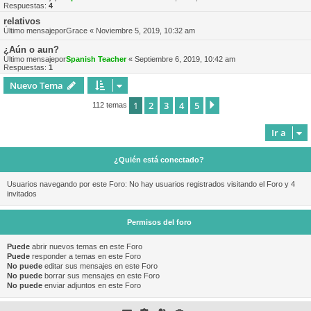
Respuestas:
4
relativos
Último mensajepor
Grace
«
Noviembre 5, 2019, 10:32 am
¿Aún o aun?
Último mensajepor
Spanish Teacher
«
Septiembre 6, 2019, 10:42 am
Respuestas:
1
Nuevo Tema
1
2
3
4
5
Siguiente
112 temas
Ir a
¿Quién está conectado?
Usuarios navegando por este Foro: No hay usuarios registrados visitando el Foro y 4
invitados
Permisos del foro
Puede
abrir nuevos temas en este Foro
Puede
responder a temas en este Foro
No puede
editar sus mensajes en este Foro
No puede
borrar sus mensajes en este Foro
No puede
enviar adjuntos en este Foro