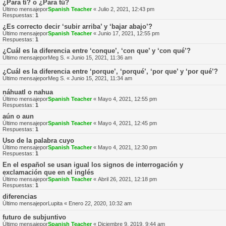
¿Para tí? o ¿Para tú?
Último mensajepor
Spanish Teacher
«
Julio 2, 2021, 12:43 pm
Respuestas:
1
¿Es correcto decir ‘subir arriba’ y ‘bajar abajo’?
Último mensajepor
Spanish Teacher
«
Junio 17, 2021, 12:55 pm
Respuestas:
1
¿Cuál es la diferencia entre ‘conque’, ‘con que’ y ‘con qué’?
Último mensajepor
Meg S.
«
Junio 15, 2021, 11:36 am
¿Cuál es la diferencia entre ‘porque’, ‘porqué’, ‘por que’ y ‘por qué’?
Último mensajepor
Meg S.
«
Junio 15, 2021, 11:34 am
náhuatl o nahua
Último mensajepor
Spanish Teacher
«
Mayo 4, 2021, 12:55 pm
Respuestas:
1
aún o aun
Último mensajepor
Spanish Teacher
«
Mayo 4, 2021, 12:45 pm
Respuestas:
1
Uso de la palabra cuyo
Último mensajepor
Spanish Teacher
«
Mayo 4, 2021, 12:30 pm
Respuestas:
1
En el español se usan igual los signos de interrogación y
exclamación que en el inglés
Último mensajepor
Spanish Teacher
«
Abril 26, 2021, 12:18 pm
Respuestas:
1
diferencias
Último mensajepor
Lupita
«
Enero 22, 2020, 10:32 am
futuro de subjuntivo
Último mensajepor
Spanish Teacher
«
Diciembre 9, 2019, 9:44 am