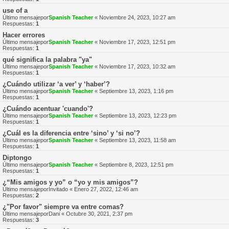
use of a
Último mensajepor
Spanish Teacher
«
Noviembre 24, 2023, 10:27 am
Respuestas:
1
Hacer errores
Último mensajepor
Spanish Teacher
«
Noviembre 17, 2023, 12:51 pm
Respuestas:
1
qué significa la palabra "ya"
Último mensajepor
Spanish Teacher
«
Noviembre 17, 2023, 10:32 am
Respuestas:
1
¿Cuándo utilizar ‘a ver’ y ‘haber’?
Último mensajepor
Spanish Teacher
«
Septiembre 13, 2023, 1:16 pm
Respuestas:
1
¿Cuándo acentuar 'cuando'?
Último mensajepor
Spanish Teacher
«
Septiembre 13, 2023, 12:23 pm
Respuestas:
1
¿Cuál es la diferencia entre ‘sino’ y ‘si no’?
Último mensajepor
Spanish Teacher
«
Septiembre 13, 2023, 11:58 am
Respuestas:
1
Diptongo
Último mensajepor
Spanish Teacher
«
Septiembre 8, 2023, 12:51 pm
Respuestas:
1
¿“Mis amigos y yo” o “yo y mis amigos”?
Último mensajepor
Invitado
«
Enero 27, 2022, 12:46 am
Respuestas:
2
¿"Por favor" siempre va entre comas?
Último mensajepor
Dani
«
Octubre 30, 2021, 2:37 pm
Respuestas:
3