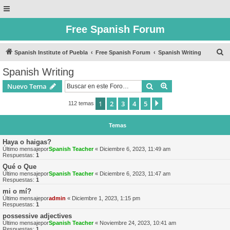
Free Spanish Forum
B
Spanish Institute of Puebla
Free Spanish Forum
Spanish Writing
u
Spanish Writing
s
Buscar
Búsqueda avanzad
Nuevo Tema
c
a
1
2
3
4
5
Siguiente
112 temas
r
Temas
Haya o haigas?
Último mensajepor
Spanish Teacher
«
Diciembre 6, 2023, 11:49 am
Respuestas:
1
Qué o Que
Último mensajepor
Spanish Teacher
«
Diciembre 6, 2023, 11:47 am
Respuestas:
1
mi o mí?
Último mensajepor
admin
«
Diciembre 1, 2023, 1:15 pm
Respuestas:
1
possessive adjectives
Último mensajepor
Spanish Teacher
«
Noviembre 24, 2023, 10:41 am
Respuestas:
1