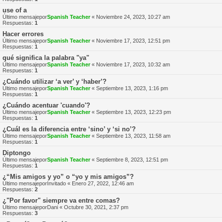
use of a
Último mensajepor
Spanish Teacher
«
Noviembre 24, 2023, 10:27 am
Respuestas:
1
Hacer errores
Último mensajepor
Spanish Teacher
«
Noviembre 17, 2023, 12:51 pm
Respuestas:
1
qué significa la palabra "ya"
Último mensajepor
Spanish Teacher
«
Noviembre 17, 2023, 10:32 am
Respuestas:
1
¿Cuándo utilizar ‘a ver’ y ‘haber’?
Último mensajepor
Spanish Teacher
«
Septiembre 13, 2023, 1:16 pm
Respuestas:
1
¿Cuándo acentuar 'cuando'?
Último mensajepor
Spanish Teacher
«
Septiembre 13, 2023, 12:23 pm
Respuestas:
1
¿Cuál es la diferencia entre ‘sino’ y ‘si no’?
Último mensajepor
Spanish Teacher
«
Septiembre 13, 2023, 11:58 am
Respuestas:
1
Diptongo
Último mensajepor
Spanish Teacher
«
Septiembre 8, 2023, 12:51 pm
Respuestas:
1
¿“Mis amigos y yo” o “yo y mis amigos”?
Último mensajepor
Invitado
«
Enero 27, 2022, 12:46 am
Respuestas:
2
¿"Por favor" siempre va entre comas?
Último mensajepor
Dani
«
Octubre 30, 2021, 2:37 pm
Respuestas:
3