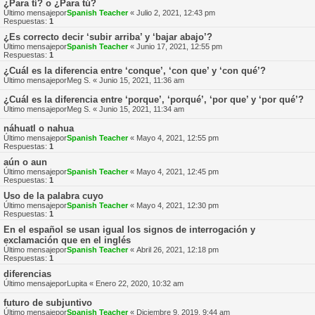
¿Para tí? o ¿Para tú?
Último mensajepor
Spanish Teacher
«
Julio 2, 2021, 12:43 pm
Respuestas:
1
¿Es correcto decir ‘subir arriba’ y ‘bajar abajo’?
Último mensajepor
Spanish Teacher
«
Junio 17, 2021, 12:55 pm
Respuestas:
1
¿Cuál es la diferencia entre ‘conque’, ‘con que’ y ‘con qué’?
Último mensajepor
Meg S.
«
Junio 15, 2021, 11:36 am
¿Cuál es la diferencia entre ‘porque’, ‘porqué’, ‘por que’ y ‘por qué’?
Último mensajepor
Meg S.
«
Junio 15, 2021, 11:34 am
náhuatl o nahua
Último mensajepor
Spanish Teacher
«
Mayo 4, 2021, 12:55 pm
Respuestas:
1
aún o aun
Último mensajepor
Spanish Teacher
«
Mayo 4, 2021, 12:45 pm
Respuestas:
1
Uso de la palabra cuyo
Último mensajepor
Spanish Teacher
«
Mayo 4, 2021, 12:30 pm
Respuestas:
1
En el español se usan igual los signos de interrogación y
exclamación que en el inglés
Último mensajepor
Spanish Teacher
«
Abril 26, 2021, 12:18 pm
Respuestas:
1
diferencias
Último mensajepor
Lupita
«
Enero 22, 2020, 10:32 am
futuro de subjuntivo
Último mensajepor
Spanish Teacher
«
Diciembre 9, 2019, 9:44 am