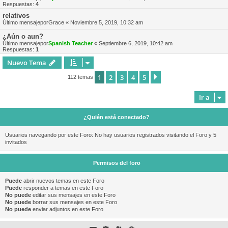
Respuestas:
4
relativos
Último mensajepor
Grace
«
Noviembre 5, 2019, 10:32 am
¿Aún o aun?
Último mensajepor
Spanish Teacher
«
Septiembre 6, 2019, 10:42 am
Respuestas:
1
Nuevo Tema
1
2
3
4
5
Siguiente
112 temas
Ir a
¿Quién está conectado?
Usuarios navegando por este Foro: No hay usuarios registrados visitando el Foro y 5
invitados
Permisos del foro
Puede
abrir nuevos temas en este Foro
Puede
responder a temas en este Foro
No puede
editar sus mensajes en este Foro
No puede
borrar sus mensajes en este Foro
No puede
enviar adjuntos en este Foro