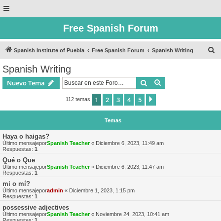
Free Spanish Forum
B
Spanish Institute of Puebla
Free Spanish Forum
Spanish Writing
u
Spanish Writing
s
Buscar
Búsqueda avanzad
Nuevo Tema
c
a
1
2
3
4
5
Siguiente
112 temas
r
Temas
Haya o haigas?
Último mensajepor
Spanish Teacher
«
Diciembre 6, 2023, 11:49 am
Respuestas:
1
Qué o Que
Último mensajepor
Spanish Teacher
«
Diciembre 6, 2023, 11:47 am
Respuestas:
1
mi o mí?
Último mensajepor
admin
«
Diciembre 1, 2023, 1:15 pm
Respuestas:
1
possessive adjectives
Último mensajepor
Spanish Teacher
«
Noviembre 24, 2023, 10:41 am
Respuestas:
1