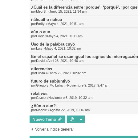
¿Cuál es la diferencia entre ‘porque’, ‘porqué’, ‘por que
por
Meg S.
»Junio 15, 2021, 11:34 am
náhuatl o nahua
por
Emilly
»Mayo 4, 2021, 10:51 am
aún o aun
por
Olivia
»Mayo 4, 2021, 11:11 am
Uso de la palabra cuyo
por
Luis
»Mayo 4, 2021, 10:32 am
En el español se usan igual los signos de interrogació
por
David
»Abril 26, 2021, 10:40 am
diferencias
por
Lupita
»Enero 22, 2020, 10:32 am
futuro de subjuntivo
por
Gregory Mc Luhan
»Noviembre 9, 2017, 9:47 am
relativos
por
Grace
»Noviembre 5, 2019, 10:32 am
¿Aún o aun?
por
Maddie
»Agosto 22, 2019, 10:16 am
Nuevo Tema
Volver a Índice general