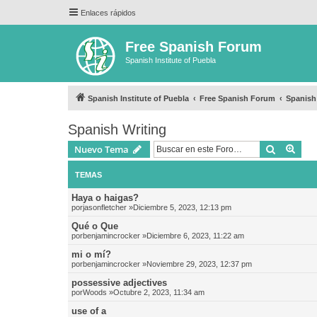
Enlaces rápidos
Free Spanish Forum
Spanish Institute of Puebla
Spanish Institute of Puebla
Free Spanish Forum
Spanish
Spanish Writing
Buscar
Bús
Nuevo Tema
TEMAS
Haya o haigas?
por
jasonfletcher
»Diciembre 5, 2023, 12:13 pm
Qué o Que
por
benjamincrocker
»Diciembre 6, 2023, 11:22 am
mi o mí?
por
benjamincrocker
»Noviembre 29, 2023, 12:37 pm
possessive adjectives
por
Woods
»Octubre 2, 2023, 11:34 am
use of a