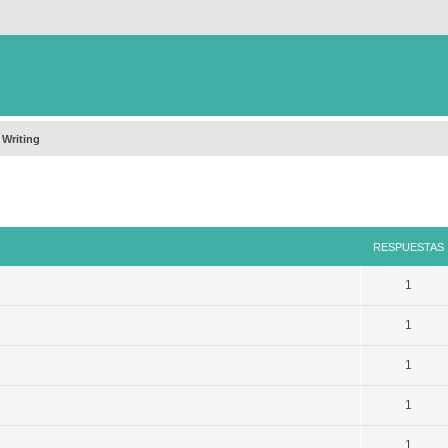
 Writing
queda avanzada
RESPUESTAS
1
1
1
1
1