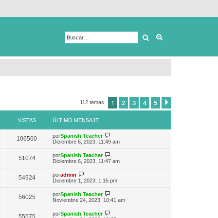
Buscar
Búsqueda avanza
1
2
3
4
5
Siguiente
112 temas
VISTAS
ÚLTIMO MENSAJE
V
por
Spanish Teacher
106560
e
Diciembre 6, 2023, 11:49 am
r
ú
V
por
Spanish Teacher
51074
l
e
Diciembre 6, 2023, 11:47 am
t
r
i
ú
V
por
admin
m
54924
l
e
Diciembre 1, 2023, 1:15 pm
o
t
r
m
i
ú
e
V
por
Spanish Teacher
m
56025
l
n
e
Noviembre 24, 2023, 10:41 am
o
t
s
r
m
i
a
ú
e
V
por
Spanish Teacher
m
55575
j
l