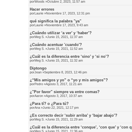
por
Woods
»Octubre 2, 2023, 11:57 am
Hacer errores
por
Laurie
»Noviembre 17, 2023, 12:31 pm
qué significa la palabra "ya"
por
Laurie
»Noviembre 17, 2023, 9:43 am
¿Cuándo utilizar ‘a ver’ y ‘haber’?
por
Meg S.
»Junio 15, 2021, 11:37 am
¿Cuándo acentuar 'cuando'?
por
Meg S.
»Junio 15, 2021, 11:52 am
¿Cuál es la diferencia entre ‘sino’ y ‘si no’?
por
Meg S.
»Junio 15, 2021, 11:32 am
Diptongo
por
Jean
»Septiembre 8, 2023, 12:46 pm
¿“Mis amigos y yo” o “yo y mis amigos”?
por
Pedro
»Agosto 3, 2017, 11:21 am
¿"Por favor" siempre va entre comas?
por
Aaron
»Agosto 3, 2017, 10:37 am
¿Para tí? o ¿Para tú?
por
Ana
»Junio 22, 2021, 12:17 pm
¿Es correcto decir ‘subir arriba’ y ‘bajar abajo’?
por
Meg S.
»Junio 15, 2021, 11:29 am
¿Cuál es la diferencia entre ‘conque’, ‘con que’ y ‘con 
por
Meg S.
»Junio 15, 2021, 11:36 am