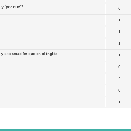
’ y ‘por qué’?
0
1
1
1
n y exclamación que en el inglés
1
0
4
0
1