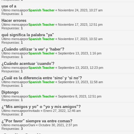
use of a
Último mensajepor
Spanish Teacher
«
Noviembre 24, 2023, 10:27 am
Respuestas:
1
Hacer errores
Último mensajepor
Spanish Teacher
«
Noviembre 17, 2023, 12:51 pm
Respuestas:
1
qué significa la palabra "ya"
Último mensajepor
Spanish Teacher
«
Noviembre 17, 2023, 10:32 am
Respuestas:
1
¿Cuándo utilizar ‘a ver’ y ‘haber’?
Último mensajepor
Spanish Teacher
«
Septiembre 13, 2023, 1:16 pm
Respuestas:
1
¿Cuándo acentuar 'cuando'?
Último mensajepor
Spanish Teacher
«
Septiembre 13, 2023, 12:23 pm
Respuestas:
1
¿Cuál es la diferencia entre ‘sino’ y ‘si no’?
Último mensajepor
Spanish Teacher
«
Septiembre 13, 2023, 11:58 am
Respuestas:
1
Diptongo
Último mensajepor
Spanish Teacher
«
Septiembre 8, 2023, 12:51 pm
Respuestas:
1
¿“Mis amigos y yo” o “yo y mis amigos”?
Último mensajepor
Invitado
«
Enero 27, 2022, 12:46 am
Respuestas:
2
¿"Por favor" siempre va entre comas?
Último mensajepor
Dani
«
Octubre 30, 2021, 2:37 pm
Respuestas:
3