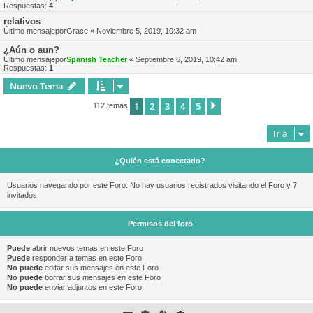
Respuestas:
4
relativos
Último mensajepor
Grace
«
Noviembre 5, 2019, 10:32 am
¿Aún o aun?
Último mensajepor
Spanish Teacher
«
Septiembre 6, 2019, 10:42 am
Respuestas:
1
Nuevo Tema
1
2
3
4
5
Siguiente
112 temas
Ir a
¿Quién está conectado?
Usuarios navegando por este Foro: No hay usuarios registrados visitando el Foro y 7
invitados
Permisos del foro
Puede
abrir nuevos temas en este Foro
Puede
responder a temas en este Foro
No puede
editar sus mensajes en este Foro
No puede
borrar sus mensajes en este Foro
No puede
enviar adjuntos en este Foro