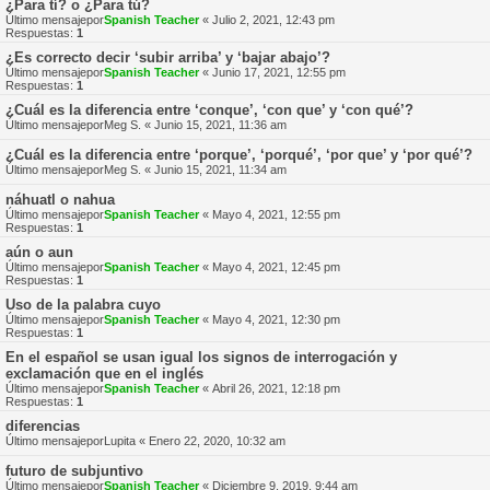
¿Para tí? o ¿Para tú?
Último mensajepor
Spanish Teacher
«
Julio 2, 2021, 12:43 pm
Respuestas:
1
¿Es correcto decir ‘subir arriba’ y ‘bajar abajo’?
Último mensajepor
Spanish Teacher
«
Junio 17, 2021, 12:55 pm
Respuestas:
1
¿Cuál es la diferencia entre ‘conque’, ‘con que’ y ‘con qué’?
Último mensajepor
Meg S.
«
Junio 15, 2021, 11:36 am
¿Cuál es la diferencia entre ‘porque’, ‘porqué’, ‘por que’ y ‘por qué’?
Último mensajepor
Meg S.
«
Junio 15, 2021, 11:34 am
náhuatl o nahua
Último mensajepor
Spanish Teacher
«
Mayo 4, 2021, 12:55 pm
Respuestas:
1
aún o aun
Último mensajepor
Spanish Teacher
«
Mayo 4, 2021, 12:45 pm
Respuestas:
1
Uso de la palabra cuyo
Último mensajepor
Spanish Teacher
«
Mayo 4, 2021, 12:30 pm
Respuestas:
1
En el español se usan igual los signos de interrogación y
exclamación que en el inglés
Último mensajepor
Spanish Teacher
«
Abril 26, 2021, 12:18 pm
Respuestas:
1
diferencias
Último mensajepor
Lupita
«
Enero 22, 2020, 10:32 am
futuro de subjuntivo
Último mensajepor
Spanish Teacher
«
Diciembre 9, 2019, 9:44 am