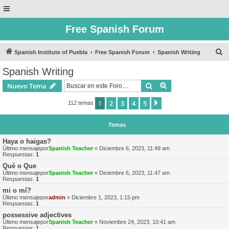
Free Spanish Forum
B
Spanish Institute of Puebla
Free Spanish Forum
Spanish Writing
u
Spanish Writing
s
Buscar
Búsqueda avanzad
Nuevo Tema
c
a
1
2
3
4
5
Siguiente
112 temas
r
Temas
Haya o haigas?
Último mensajepor
Spanish Teacher
«
Diciembre 6, 2023, 11:49 am
Respuestas:
1
Qué o Que
Último mensajepor
Spanish Teacher
«
Diciembre 6, 2023, 11:47 am
Respuestas:
1
mi o mí?
Último mensajepor
admin
«
Diciembre 1, 2023, 1:15 pm
Respuestas:
1
possessive adjectives
Último mensajepor
Spanish Teacher
«
Noviembre 24, 2023, 10:41 am
Respuestas:
1