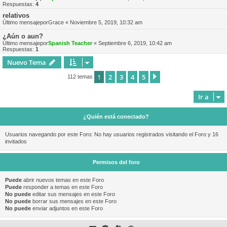
Respuestas:
4
relativos
Último mensajepor
Grace
«
Noviembre 5, 2019, 10:32 am
¿Aún o aun?
Último mensajepor
Spanish Teacher
«
Septiembre 6, 2019, 10:42 am
Respuestas:
1
Nuevo Tema
1
2
3
4
5
Siguiente
112 temas
Ir a
¿Quién está conectado?
Usuarios navegando por este Foro: No hay usuarios registrados visitando el Foro y 16
invitados
Permisos del foro
Puede
abrir nuevos temas en este Foro
Puede
responder a temas en este Foro
No puede
editar sus mensajes en este Foro
No puede
borrar sus mensajes en este Foro
No puede
enviar adjuntos en este Foro