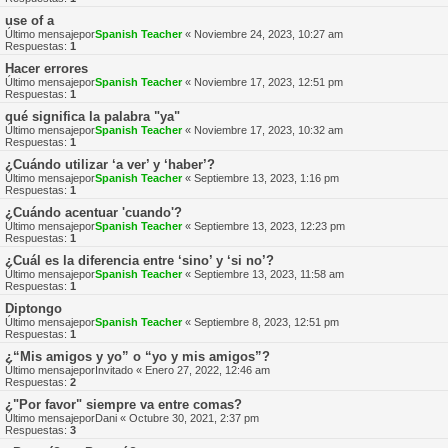
use of a
Último mensajepor
Spanish Teacher
«
Noviembre 24, 2023, 10:27 am
Respuestas:
1
Hacer errores
Último mensajepor
Spanish Teacher
«
Noviembre 17, 2023, 12:51 pm
Respuestas:
1
qué significa la palabra "ya"
Último mensajepor
Spanish Teacher
«
Noviembre 17, 2023, 10:32 am
Respuestas:
1
¿Cuándo utilizar ‘a ver’ y ‘haber’?
Último mensajepor
Spanish Teacher
«
Septiembre 13, 2023, 1:16 pm
Respuestas:
1
¿Cuándo acentuar 'cuando'?
Último mensajepor
Spanish Teacher
«
Septiembre 13, 2023, 12:23 pm
Respuestas:
1
¿Cuál es la diferencia entre ‘sino’ y ‘si no’?
Último mensajepor
Spanish Teacher
«
Septiembre 13, 2023, 11:58 am
Respuestas:
1
Diptongo
Último mensajepor
Spanish Teacher
«
Septiembre 8, 2023, 12:51 pm
Respuestas:
1
¿“Mis amigos y yo” o “yo y mis amigos”?
Último mensajepor
Invitado
«
Enero 27, 2022, 12:46 am
Respuestas:
2
¿"Por favor" siempre va entre comas?
Último mensajepor
Dani
«
Octubre 30, 2021, 2:37 pm
Respuestas:
3