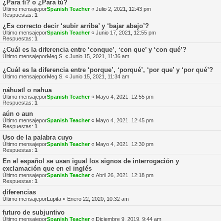
¿Para tí? o ¿Para tú?
Último mensajepor
Spanish Teacher
«
Julio 2, 2021, 12:43 pm
Respuestas:
1
¿Es correcto decir ‘subir arriba’ y ‘bajar abajo’?
Último mensajepor
Spanish Teacher
«
Junio 17, 2021, 12:55 pm
Respuestas:
1
¿Cuál es la diferencia entre ‘conque’, ‘con que’ y ‘con qué’?
Último mensajepor
Meg S.
«
Junio 15, 2021, 11:36 am
¿Cuál es la diferencia entre ‘porque’, ‘porqué’, ‘por que’ y ‘por qué’?
Último mensajepor
Meg S.
«
Junio 15, 2021, 11:34 am
náhuatl o nahua
Último mensajepor
Spanish Teacher
«
Mayo 4, 2021, 12:55 pm
Respuestas:
1
aún o aun
Último mensajepor
Spanish Teacher
«
Mayo 4, 2021, 12:45 pm
Respuestas:
1
Uso de la palabra cuyo
Último mensajepor
Spanish Teacher
«
Mayo 4, 2021, 12:30 pm
Respuestas:
1
En el español se usan igual los signos de interrogación y
exclamación que en el inglés
Último mensajepor
Spanish Teacher
«
Abril 26, 2021, 12:18 pm
Respuestas:
1
diferencias
Último mensajepor
Lupita
«
Enero 22, 2020, 10:32 am
futuro de subjuntivo
Último mensajepor
Spanish Teacher
«
Diciembre 9, 2019, 9:44 am