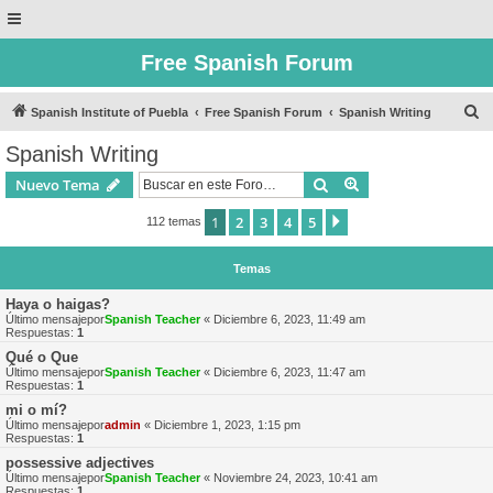
Free Spanish Forum
B
Spanish Institute of Puebla
Free Spanish Forum
Spanish Writing
u
Spanish Writing
s
Buscar
Búsqueda avanzad
Nuevo Tema
c
a
1
2
3
4
5
Siguiente
112 temas
r
Temas
Haya o haigas?
Último mensajepor
Spanish Teacher
«
Diciembre 6, 2023, 11:49 am
Respuestas:
1
Qué o Que
Último mensajepor
Spanish Teacher
«
Diciembre 6, 2023, 11:47 am
Respuestas:
1
mi o mí?
Último mensajepor
admin
«
Diciembre 1, 2023, 1:15 pm
Respuestas:
1
possessive adjectives
Último mensajepor
Spanish Teacher
«
Noviembre 24, 2023, 10:41 am
Respuestas:
1