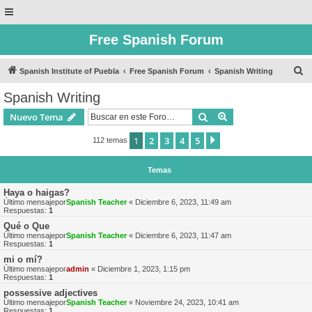
Free Spanish Forum
B
Spanish Institute of Puebla
Free Spanish Forum
Spanish Writing
u
Spanish Writing
s
Buscar
Búsqueda avanzad
Nuevo Tema
c
a
1
2
3
4
5
Siguiente
112 temas
r
Temas
Haya o haigas?
Último mensajepor
Spanish Teacher
«
Diciembre 6, 2023, 11:49 am
Respuestas:
1
Qué o Que
Último mensajepor
Spanish Teacher
«
Diciembre 6, 2023, 11:47 am
Respuestas:
1
mi o mí?
Último mensajepor
admin
«
Diciembre 1, 2023, 1:15 pm
Respuestas:
1
possessive adjectives
Último mensajepor
Spanish Teacher
«
Noviembre 24, 2023, 10:41 am
Respuestas:
1