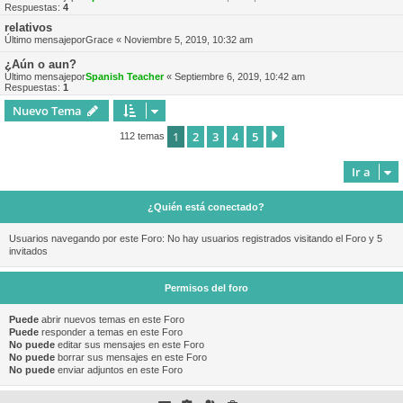
Respuestas:
4
relativos
Último mensajepor
Grace
«
Noviembre 5, 2019, 10:32 am
¿Aún o aun?
Último mensajepor
Spanish Teacher
«
Septiembre 6, 2019, 10:42 am
Respuestas:
1
Nuevo Tema
1
2
3
4
5
Siguiente
112 temas
Ir a
¿Quién está conectado?
Usuarios navegando por este Foro: No hay usuarios registrados visitando el Foro y 5
invitados
Permisos del foro
Puede
abrir nuevos temas en este Foro
Puede
responder a temas en este Foro
No puede
editar sus mensajes en este Foro
No puede
borrar sus mensajes en este Foro
No puede
enviar adjuntos en este Foro