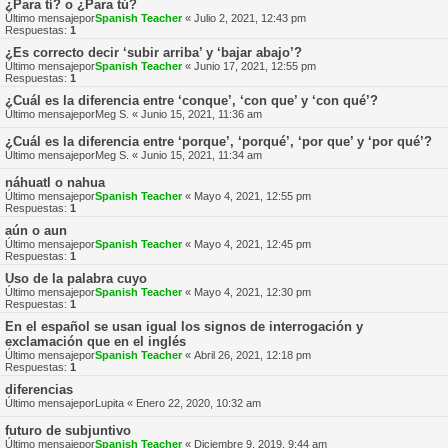
¿Para tí? o ¿Para tú?
Último mensajepor
Spanish Teacher
«
Julio 2, 2021, 12:43 pm
Respuestas:
1
¿Es correcto decir ‘subir arriba’ y ‘bajar abajo’?
Último mensajepor
Spanish Teacher
«
Junio 17, 2021, 12:55 pm
Respuestas:
1
¿Cuál es la diferencia entre ‘conque’, ‘con que’ y ‘con qué’?
Último mensajepor
Meg S.
«
Junio 15, 2021, 11:36 am
¿Cuál es la diferencia entre ‘porque’, ‘porqué’, ‘por que’ y ‘por qué’?
Último mensajepor
Meg S.
«
Junio 15, 2021, 11:34 am
náhuatl o nahua
Último mensajepor
Spanish Teacher
«
Mayo 4, 2021, 12:55 pm
Respuestas:
1
aún o aun
Último mensajepor
Spanish Teacher
«
Mayo 4, 2021, 12:45 pm
Respuestas:
1
Uso de la palabra cuyo
Último mensajepor
Spanish Teacher
«
Mayo 4, 2021, 12:30 pm
Respuestas:
1
En el español se usan igual los signos de interrogación y
exclamación que en el inglés
Último mensajepor
Spanish Teacher
«
Abril 26, 2021, 12:18 pm
Respuestas:
1
diferencias
Último mensajepor
Lupita
«
Enero 22, 2020, 10:32 am
futuro de subjuntivo
Último mensajepor
Spanish Teacher
«
Diciembre 9, 2019, 9:44 am