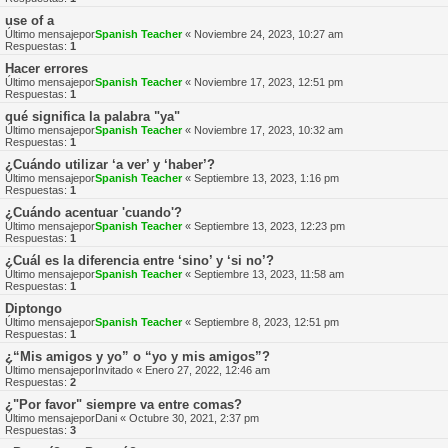
use of a
Último mensajepor
Spanish Teacher
«
Noviembre 24, 2023, 10:27 am
Respuestas:
1
Hacer errores
Último mensajepor
Spanish Teacher
«
Noviembre 17, 2023, 12:51 pm
Respuestas:
1
qué significa la palabra "ya"
Último mensajepor
Spanish Teacher
«
Noviembre 17, 2023, 10:32 am
Respuestas:
1
¿Cuándo utilizar ‘a ver’ y ‘haber’?
Último mensajepor
Spanish Teacher
«
Septiembre 13, 2023, 1:16 pm
Respuestas:
1
¿Cuándo acentuar 'cuando'?
Último mensajepor
Spanish Teacher
«
Septiembre 13, 2023, 12:23 pm
Respuestas:
1
¿Cuál es la diferencia entre ‘sino’ y ‘si no’?
Último mensajepor
Spanish Teacher
«
Septiembre 13, 2023, 11:58 am
Respuestas:
1
Diptongo
Último mensajepor
Spanish Teacher
«
Septiembre 8, 2023, 12:51 pm
Respuestas:
1
¿“Mis amigos y yo” o “yo y mis amigos”?
Último mensajepor
Invitado
«
Enero 27, 2022, 12:46 am
Respuestas:
2
¿"Por favor" siempre va entre comas?
Último mensajepor
Dani
«
Octubre 30, 2021, 2:37 pm
Respuestas:
3