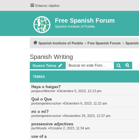
Enlaces rápidos
Free Spanish Forum
Spanish Institute of Puebla
Spanish Institute of Puebla
Free Spanish Forum
Spanish
Spanish Writing
Buscar
Bús
Nuevo Tema
TEMAS
Haya o haigas?
por
jasonfletcher
»Diciembre 5, 2023, 12:13 pm
Qué o Que
por
benjamincrocker
»Diciembre 6, 2023, 11:22 am
mi o mí?
por
benjamincrocker
»Noviembre 29, 2023, 12:37 pm
possessive adjectives
por
Woods
»Octubre 2, 2023, 11:34 am
use of a