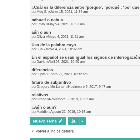
¿Cuál es la diferencia entre ‘porque’, ‘porqué’, ‘por que
por
Meg S.
»Junio 15, 2021, 11:34 am
náhuatl o nahua
por
Emilly
»Mayo 4, 2021, 10:51 am
aún o aun
por
Olivia
»Mayo 4, 2021, 11:11 am
Uso de la palabra cuyo
por
Luis
»Mayo 4, 2021, 10:32 am
En el español se usan igual los signos de interrogació
por
David
»Abril 26, 2021, 10:40 am
diferencias
por
Lupita
»Enero 22, 2020, 10:32 am
futuro de subjuntivo
por
Gregory Mc Luhan
»Noviembre 9, 2017, 9:47 am
relativos
por
Grace
»Noviembre 5, 2019, 10:32 am
¿Aún o aun?
por
Maddie
»Agosto 22, 2019, 10:16 am
Nuevo Tema
Volver a Índice general