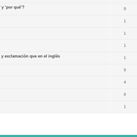
’ y ‘por qué’?
0
1
1
1
n y exclamación que en el inglés
1
0
4
0
1