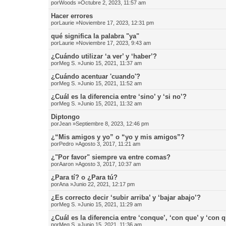
por
Woods
»Octubre 2, 2023, 11:57 am
Hacer errores
por
Laurie
»Noviembre 17, 2023, 12:31 pm
qué significa la palabra "ya"
por
Laurie
»Noviembre 17, 2023, 9:43 am
¿Cuándo utilizar ‘a ver’ y ‘haber’?
por
Meg S.
»Junio 15, 2021, 11:37 am
¿Cuándo acentuar 'cuando'?
por
Meg S.
»Junio 15, 2021, 11:52 am
¿Cuál es la diferencia entre ‘sino’ y ‘si no’?
por
Meg S.
»Junio 15, 2021, 11:32 am
Diptongo
por
Jean
»Septiembre 8, 2023, 12:46 pm
¿“Mis amigos y yo” o “yo y mis amigos”?
por
Pedro
»Agosto 3, 2017, 11:21 am
¿"Por favor" siempre va entre comas?
por
Aaron
»Agosto 3, 2017, 10:37 am
¿Para tí? o ¿Para tú?
por
Ana
»Junio 22, 2021, 12:17 pm
¿Es correcto decir ‘subir arriba’ y ‘bajar abajo’?
por
Meg S.
»Junio 15, 2021, 11:29 am
¿Cuál es la diferencia entre ‘conque’, ‘con que’ y ‘con 
por
Meg S.
»Junio 15, 2021, 11:36 am