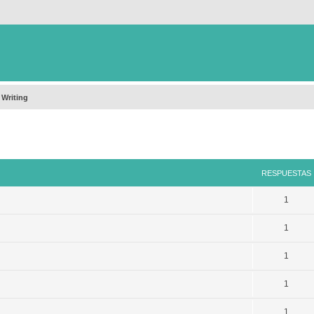
 Writing
queda avanzada
RESPUESTAS
1
1
1
1
1