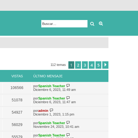
Buscar
Búsqueda avanza
1
2
3
4
5
Siguiente
112 temas
VISTAS
ÚLTIMO MENSAJE
V
por
Spanish Teacher
106566
e
Diciembre 6, 2023, 11:49 am
r
ú
V
por
Spanish Teacher
51078
l
e
Diciembre 6, 2023, 11:47 am
t
r
i
ú
V
por
admin
m
54927
l
e
Diciembre 1, 2023, 1:15 pm
o
t
r
m
i
ú
e
V
por
Spanish Teacher
m
56029
l
n
e
Noviembre 24, 2023, 10:41 am
o
t
s
r
m
i
a
ú
e
V
por
Spanish Teacher
m
55579
j
l