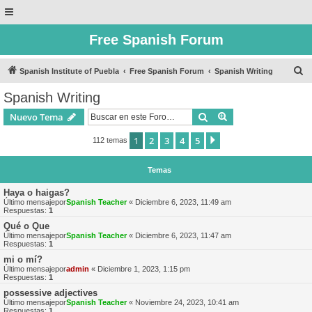
Free Spanish Forum
B
Spanish Institute of Puebla
Free Spanish Forum
Spanish Writing
u
Spanish Writing
s
Buscar
Búsqueda avanzad
Nuevo Tema
c
a
1
2
3
4
5
Siguiente
112 temas
r
Temas
Haya o haigas?
Último mensajepor
Spanish Teacher
«
Diciembre 6, 2023, 11:49 am
Respuestas:
1
Qué o Que
Último mensajepor
Spanish Teacher
«
Diciembre 6, 2023, 11:47 am
Respuestas:
1
mi o mí?
Último mensajepor
admin
«
Diciembre 1, 2023, 1:15 pm
Respuestas:
1
possessive adjectives
Último mensajepor
Spanish Teacher
«
Noviembre 24, 2023, 10:41 am
Respuestas:
1