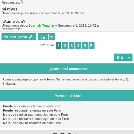
Respuestas:
4
relativos
Último mensajepor
Grace
«
Noviembre 5, 2019, 10:32 am
¿Aún o aun?
Último mensajepor
Spanish Teacher
«
Septiembre 6, 2019, 10:42 am
Respuestas:
1
Nuevo Tema
1
2
3
4
5
Siguiente
112 temas
Ir a
¿Quién está conectado?
Usuarios navegando por este Foro: No hay usuarios registrados visitando el Foro y 11
invitados
Permisos del foro
Puede
abrir nuevos temas en este Foro
Puede
responder a temas en este Foro
No puede
editar sus mensajes en este Foro
No puede
borrar sus mensajes en este Foro
No puede
enviar adjuntos en este Foro