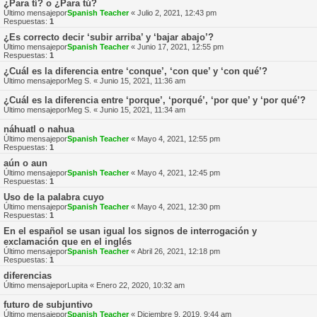
¿Para tí? o ¿Para tú?
Último mensajepor
Spanish Teacher
«
Julio 2, 2021, 12:43 pm
Respuestas:
1
¿Es correcto decir ‘subir arriba’ y ‘bajar abajo’?
Último mensajepor
Spanish Teacher
«
Junio 17, 2021, 12:55 pm
Respuestas:
1
¿Cuál es la diferencia entre ‘conque’, ‘con que’ y ‘con qué’?
Último mensajepor
Meg S.
«
Junio 15, 2021, 11:36 am
¿Cuál es la diferencia entre ‘porque’, ‘porqué’, ‘por que’ y ‘por qué’?
Último mensajepor
Meg S.
«
Junio 15, 2021, 11:34 am
náhuatl o nahua
Último mensajepor
Spanish Teacher
«
Mayo 4, 2021, 12:55 pm
Respuestas:
1
aún o aun
Último mensajepor
Spanish Teacher
«
Mayo 4, 2021, 12:45 pm
Respuestas:
1
Uso de la palabra cuyo
Último mensajepor
Spanish Teacher
«
Mayo 4, 2021, 12:30 pm
Respuestas:
1
En el español se usan igual los signos de interrogación y
exclamación que en el inglés
Último mensajepor
Spanish Teacher
«
Abril 26, 2021, 12:18 pm
Respuestas:
1
diferencias
Último mensajepor
Lupita
«
Enero 22, 2020, 10:32 am
futuro de subjuntivo
Último mensajepor
Spanish Teacher
«
Diciembre 9, 2019, 9:44 am