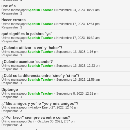
use of a
Último mensajepor
Spanish Teacher
«
Noviembre 24, 2023, 10:27 am
Respuestas:
1
Hacer errores
Último mensajepor
Spanish Teacher
«
Noviembre 17, 2023, 12:51 pm
Respuestas:
1
qué significa la palabra "ya"
Último mensajepor
Spanish Teacher
«
Noviembre 17, 2023, 10:32 am
Respuestas:
1
¿Cuándo utilizar ‘a ver’ y ‘haber’?
Último mensajepor
Spanish Teacher
«
Septiembre 13, 2023, 1:16 pm
Respuestas:
1
¿Cuándo acentuar 'cuando'?
Último mensajepor
Spanish Teacher
«
Septiembre 13, 2023, 12:23 pm
Respuestas:
1
¿Cuál es la diferencia entre ‘sino’ y ‘si no’?
Último mensajepor
Spanish Teacher
«
Septiembre 13, 2023, 11:58 am
Respuestas:
1
Diptongo
Último mensajepor
Spanish Teacher
«
Septiembre 8, 2023, 12:51 pm
Respuestas:
1
¿“Mis amigos y yo” o “yo y mis amigos”?
Último mensajepor
Invitado
«
Enero 27, 2022, 12:46 am
Respuestas:
2
¿"Por favor" siempre va entre comas?
Último mensajepor
Dani
«
Octubre 30, 2021, 2:37 pm
Respuestas:
3