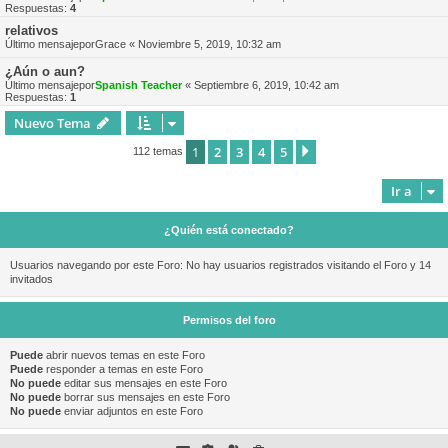
Respuestas:
4
relativos
Último mensajepor
Grace
«
Noviembre 5, 2019, 10:32 am
¿Aún o aun?
Último mensajepor
Spanish Teacher
«
Septiembre 6, 2019, 10:42 am
Respuestas:
1
Nuevo Tema
1
2
3
4
5
Siguiente
112 temas
Ir a
¿Quién está conectado?
Usuarios navegando por este Foro: No hay usuarios registrados visitando el Foro y 14
invitados
Permisos del foro
Puede
abrir nuevos temas en este Foro
Puede
responder a temas en este Foro
No puede
editar sus mensajes en este Foro
No puede
borrar sus mensajes en este Foro
No puede
enviar adjuntos en este Foro