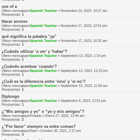
use of a
Último mensajepor
Spanish Teacher
«
Noviembre 24, 2023, 10:27 am
Respuestas:
1
Hacer errores
Último mensajepor
Spanish Teacher
«
Noviembre 17, 2023, 12:51 pm
Respuestas:
1
qué significa la palabra "ya"
Último mensajepor
Spanish Teacher
«
Noviembre 17, 2023, 10:32 am
Respuestas:
1
¿Cuándo utilizar ‘a ver’ y ‘haber’?
Último mensajepor
Spanish Teacher
«
Septiembre 13, 2023, 1:16 pm
Respuestas:
1
¿Cuándo acentuar 'cuando'?
Último mensajepor
Spanish Teacher
«
Septiembre 13, 2023, 12:23 pm
Respuestas:
1
¿Cuál es la diferencia entre ‘sino’ y ‘si no’?
Último mensajepor
Spanish Teacher
«
Septiembre 13, 2023, 11:58 am
Respuestas:
1
Diptongo
Último mensajepor
Spanish Teacher
«
Septiembre 8, 2023, 12:51 pm
Respuestas:
1
¿“Mis amigos y yo” o “yo y mis amigos”?
Último mensajepor
Invitado
«
Enero 27, 2022, 12:46 am
Respuestas:
2
¿"Por favor" siempre va entre comas?
Último mensajepor
Dani
«
Octubre 30, 2021, 2:37 pm
Respuestas:
3