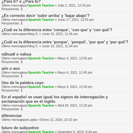
¿Para tí? o ¿Para tú?
Último mensajepor
Spanish Teacher
«
Julio 2, 2021, 12:43 pm
Respuestas:
1
¿Es correcto decir ‘subir arriba’ y ‘bajar abajo’?
Último mensajepor
Spanish Teacher
«
Junio 17, 2021, 12:55 pm
Respuestas:
1
¿Cuál es la diferencia entre ‘conque’, ‘con que’ y ‘con qué’?
Último mensajepor
Meg S.
«
Junio 15, 2021, 11:36 am
¿Cuál es la diferencia entre ‘porque’, ‘porqué’, ‘por que’ y ‘por qué’?
Último mensajepor
Meg S.
«
Junio 15, 2021, 11:34 am
náhuatl o nahua
Último mensajepor
Spanish Teacher
«
Mayo 4, 2021, 12:55 pm
Respuestas:
1
aún o aun
Último mensajepor
Spanish Teacher
«
Mayo 4, 2021, 12:45 pm
Respuestas:
1
Uso de la palabra cuyo
Último mensajepor
Spanish Teacher
«
Mayo 4, 2021, 12:30 pm
Respuestas:
1
En el español se usan igual los signos de interrogación y
exclamación que en el inglés
Último mensajepor
Spanish Teacher
«
Abril 26, 2021, 12:18 pm
Respuestas:
1
diferencias
Último mensajepor
Lupita
«
Enero 22, 2020, 10:32 am
futuro de subjuntivo
Último mensajepor
Spanish Teacher
«
Diciembre 9, 2019, 9:44 am