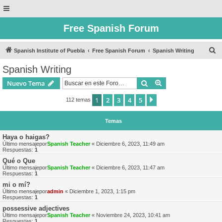
Free Spanish Forum
B
Spanish Institute of Puebla
Free Spanish Forum
Spanish Writing
u
Spanish Writing
s
Buscar
Búsqueda avanzad
Nuevo Tema
c
a
1
2
3
4
5
Siguiente
112 temas
r
Temas
Haya o haigas?
Último mensajepor
Spanish Teacher
«
Diciembre 6, 2023, 11:49 am
Respuestas:
1
Qué o Que
Último mensajepor
Spanish Teacher
«
Diciembre 6, 2023, 11:47 am
Respuestas:
1
mi o mí?
Último mensajepor
admin
«
Diciembre 1, 2023, 1:15 pm
Respuestas:
1
possessive adjectives
Último mensajepor
Spanish Teacher
«
Noviembre 24, 2023, 10:41 am
Respuestas:
1