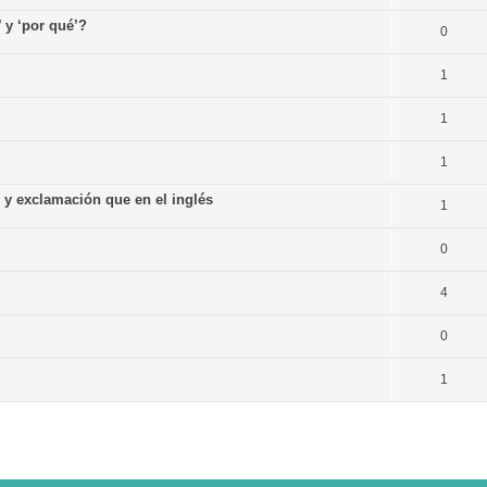
’ y ‘por qué’?
0
1
1
1
n y exclamación que en el inglés
1
0
4
0
1