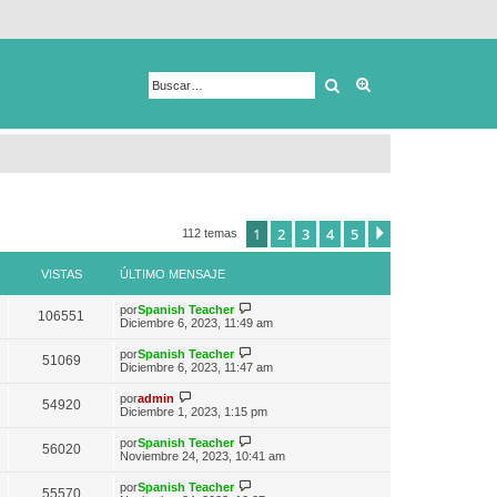
Buscar
Búsqueda avanza
1
2
3
4
5
Siguiente
112 temas
VISTAS
ÚLTIMO MENSAJE
V
por
Spanish Teacher
106551
e
Diciembre 6, 2023, 11:49 am
r
ú
V
por
Spanish Teacher
51069
l
e
Diciembre 6, 2023, 11:47 am
t
r
i
ú
V
por
admin
m
54920
l
e
Diciembre 1, 2023, 1:15 pm
o
t
r
m
i
ú
e
V
por
Spanish Teacher
m
56020
l
n
e
Noviembre 24, 2023, 10:41 am
o
t
s
r
m
i
a
ú
e
V
por
Spanish Teacher
m
55570
j
l