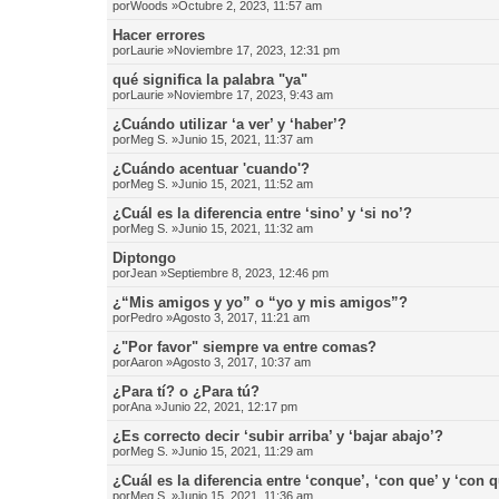
por
Woods
»Octubre 2, 2023, 11:57 am
Hacer errores
por
Laurie
»Noviembre 17, 2023, 12:31 pm
qué significa la palabra "ya"
por
Laurie
»Noviembre 17, 2023, 9:43 am
¿Cuándo utilizar ‘a ver’ y ‘haber’?
por
Meg S.
»Junio 15, 2021, 11:37 am
¿Cuándo acentuar 'cuando'?
por
Meg S.
»Junio 15, 2021, 11:52 am
¿Cuál es la diferencia entre ‘sino’ y ‘si no’?
por
Meg S.
»Junio 15, 2021, 11:32 am
Diptongo
por
Jean
»Septiembre 8, 2023, 12:46 pm
¿“Mis amigos y yo” o “yo y mis amigos”?
por
Pedro
»Agosto 3, 2017, 11:21 am
¿"Por favor" siempre va entre comas?
por
Aaron
»Agosto 3, 2017, 10:37 am
¿Para tí? o ¿Para tú?
por
Ana
»Junio 22, 2021, 12:17 pm
¿Es correcto decir ‘subir arriba’ y ‘bajar abajo’?
por
Meg S.
»Junio 15, 2021, 11:29 am
¿Cuál es la diferencia entre ‘conque’, ‘con que’ y ‘con 
por
Meg S.
»Junio 15, 2021, 11:36 am