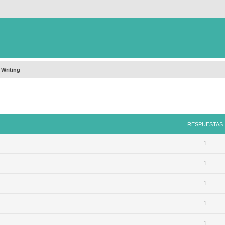
 Writing
queda avanzada
RESPUESTAS
1
1
1
1
1