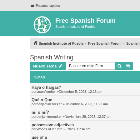
Enlaces rápidos
Free Spanish Forum
Spanish Institute of Puebla
Spanish Institute of Puebla
Free Spanish Forum
Spanish
Spanish Writing
Buscar
Bús
Nuevo Tema
TEMAS
Haya o haigas?
por
jasonfletcher
»Diciembre 5, 2023, 12:13 pm
Qué o Que
por
benjamincrocker
»Diciembre 6, 2023, 11:22 am
mi o mí?
por
benjamincrocker
»Noviembre 29, 2023, 12:37 pm
possessive adjectives
por
Woods
»Octubre 2, 2023, 11:34 am
use of a