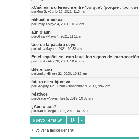
¿Cuál es la diferencia entre ‘porque’, ‘porqué’, ‘por que
por
Meg S.
»Junio 15, 2021, 11:34 am
náhuatl o nahua
por
Emilly
»Mayo 4, 2021, 10:51 am
aún o aun
por
Olivia
»Mayo 4, 2021, 11:11 am
Uso de la palabra cuyo
por
Luis
»Mayo 4, 2021, 10:32 am
En el español se usan igual los signos de interrogació
por
David
»Abril 26, 2021, 10:40 am
diferencias
por
Lupita
»Enero 22, 2020, 10:32 am
futuro de subjuntivo
por
Gregory Mc Luhan
»Noviembre 9, 2017, 9:47 am
relativos
por
Grace
»Noviembre 5, 2019, 10:32 am
¿Aún o aun?
por
Maddie
»Agosto 22, 2019, 10:16 am
Nuevo Tema
Volver a Índice general