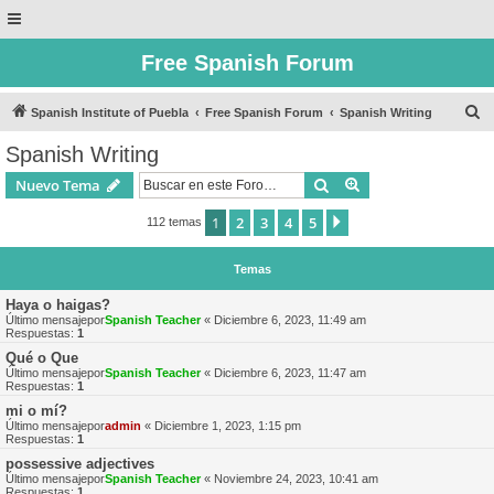
Free Spanish Forum
B
Spanish Institute of Puebla
Free Spanish Forum
Spanish Writing
u
Spanish Writing
s
Buscar
Búsqueda avanzad
Nuevo Tema
c
a
1
2
3
4
5
Siguiente
112 temas
r
Temas
Haya o haigas?
Último mensajepor
Spanish Teacher
«
Diciembre 6, 2023, 11:49 am
Respuestas:
1
Qué o Que
Último mensajepor
Spanish Teacher
«
Diciembre 6, 2023, 11:47 am
Respuestas:
1
mi o mí?
Último mensajepor
admin
«
Diciembre 1, 2023, 1:15 pm
Respuestas:
1
possessive adjectives
Último mensajepor
Spanish Teacher
«
Noviembre 24, 2023, 10:41 am
Respuestas:
1