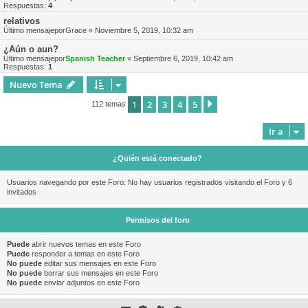
Respuestas:
4
relativos
Último mensajepor
Grace
«
Noviembre 5, 2019, 10:32 am
¿Aún o aun?
Último mensajepor
Spanish Teacher
«
Septiembre 6, 2019, 10:42 am
Respuestas:
1
Nuevo Tema
1
2
3
4
5
Siguiente
112 temas
Ir a
¿Quién está conectado?
Usuarios navegando por este Foro: No hay usuarios registrados visitando el Foro y 6
invitados
Permisos del foro
Puede
abrir nuevos temas en este Foro
Puede
responder a temas en este Foro
No puede
editar sus mensajes en este Foro
No puede
borrar sus mensajes en este Foro
No puede
enviar adjuntos en este Foro