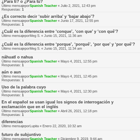
¿Para tí? o ¿Para tú?
Último mensajepor
Spanish Teacher
«
Julio 2, 2021, 12:43 pm
Respuestas:
1
¿Es correcto decir ‘subir arriba’ y ‘bajar abajo’?
Último mensajepor
Spanish Teacher
«
Junio 17, 2021, 12:55 pm
Respuestas:
1
¿Cuál es la diferencia entre ‘conque’, ‘con que’ y ‘con qué’?
Último mensajepor
Meg S.
«
Junio 15, 2021, 11:36 am
¿Cuál es la diferencia entre ‘porque’, ‘porqué’, ‘por que’ y ‘por qué’?
Último mensajepor
Meg S.
«
Junio 15, 2021, 11:34 am
náhuatl o nahua
Último mensajepor
Spanish Teacher
«
Mayo 4, 2021, 12:55 pm
Respuestas:
1
aún o aun
Último mensajepor
Spanish Teacher
«
Mayo 4, 2021, 12:45 pm
Respuestas:
1
Uso de la palabra cuyo
Último mensajepor
Spanish Teacher
«
Mayo 4, 2021, 12:30 pm
Respuestas:
1
En el español se usan igual los signos de interrogación y
exclamación que en el inglés
Último mensajepor
Spanish Teacher
«
Abril 26, 2021, 12:18 pm
Respuestas:
1
diferencias
Último mensajepor
Lupita
«
Enero 22, 2020, 10:32 am
futuro de subjuntivo
Último mensajepor
Spanish Teacher
«
Diciembre 9, 2019, 9:44 am