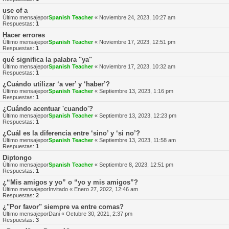
use of a
Último mensajepor
Spanish Teacher
«
Noviembre 24, 2023, 10:27 am
Respuestas:
1
Hacer errores
Último mensajepor
Spanish Teacher
«
Noviembre 17, 2023, 12:51 pm
Respuestas:
1
qué significa la palabra "ya"
Último mensajepor
Spanish Teacher
«
Noviembre 17, 2023, 10:32 am
Respuestas:
1
¿Cuándo utilizar ‘a ver’ y ‘haber’?
Último mensajepor
Spanish Teacher
«
Septiembre 13, 2023, 1:16 pm
Respuestas:
1
¿Cuándo acentuar 'cuando'?
Último mensajepor
Spanish Teacher
«
Septiembre 13, 2023, 12:23 pm
Respuestas:
1
¿Cuál es la diferencia entre ‘sino’ y ‘si no’?
Último mensajepor
Spanish Teacher
«
Septiembre 13, 2023, 11:58 am
Respuestas:
1
Diptongo
Último mensajepor
Spanish Teacher
«
Septiembre 8, 2023, 12:51 pm
Respuestas:
1
¿“Mis amigos y yo” o “yo y mis amigos”?
Último mensajepor
Invitado
«
Enero 27, 2022, 12:46 am
Respuestas:
2
¿"Por favor" siempre va entre comas?
Último mensajepor
Dani
«
Octubre 30, 2021, 2:37 pm
Respuestas:
3