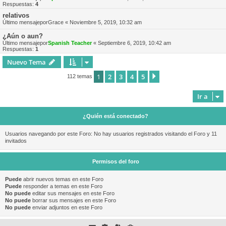
Respuestas:
4
relativos
Último mensajepor
Grace
«
Noviembre 5, 2019, 10:32 am
¿Aún o aun?
Último mensajepor
Spanish Teacher
«
Septiembre 6, 2019, 10:42 am
Respuestas:
1
Nuevo Tema
1
2
3
4
5
Siguiente
112 temas
Ir a
¿Quién está conectado?
Usuarios navegando por este Foro: No hay usuarios registrados visitando el Foro y 11
invitados
Permisos del foro
Puede
abrir nuevos temas en este Foro
Puede
responder a temas en este Foro
No puede
editar sus mensajes en este Foro
No puede
borrar sus mensajes en este Foro
No puede
enviar adjuntos en este Foro