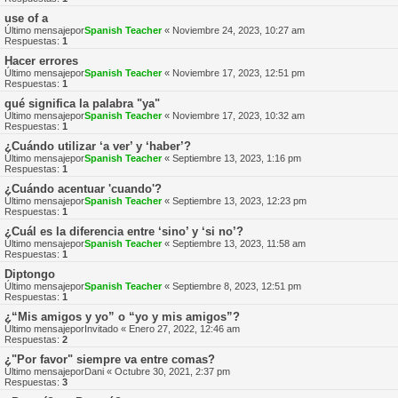
use of a
Último mensajepor
Spanish Teacher
«
Noviembre 24, 2023, 10:27 am
Respuestas:
1
Hacer errores
Último mensajepor
Spanish Teacher
«
Noviembre 17, 2023, 12:51 pm
Respuestas:
1
qué significa la palabra "ya"
Último mensajepor
Spanish Teacher
«
Noviembre 17, 2023, 10:32 am
Respuestas:
1
¿Cuándo utilizar ‘a ver’ y ‘haber’?
Último mensajepor
Spanish Teacher
«
Septiembre 13, 2023, 1:16 pm
Respuestas:
1
¿Cuándo acentuar 'cuando'?
Último mensajepor
Spanish Teacher
«
Septiembre 13, 2023, 12:23 pm
Respuestas:
1
¿Cuál es la diferencia entre ‘sino’ y ‘si no’?
Último mensajepor
Spanish Teacher
«
Septiembre 13, 2023, 11:58 am
Respuestas:
1
Diptongo
Último mensajepor
Spanish Teacher
«
Septiembre 8, 2023, 12:51 pm
Respuestas:
1
¿“Mis amigos y yo” o “yo y mis amigos”?
Último mensajepor
Invitado
«
Enero 27, 2022, 12:46 am
Respuestas:
2
¿"Por favor" siempre va entre comas?
Último mensajepor
Dani
«
Octubre 30, 2021, 2:37 pm
Respuestas:
3