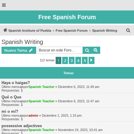
Free Spanish Forum
B
Spanish Institute of Puebla
Free Spanish Forum
Spanish Writing
u
Spanish Writing
s
Buscar
Búsqueda avanzad
Nuevo Tema
c
a
1
2
3
4
5
Siguiente
112 temas
r
Temas
Haya o haigas?
Último mensajepor
Spanish Teacher
«
Diciembre 6, 2023, 11:49 am
Respuestas:
1
Qué o Que
Último mensajepor
Spanish Teacher
«
Diciembre 6, 2023, 11:47 am
Respuestas:
1
mi o mí?
Último mensajepor
admin
«
Diciembre 1, 2023, 1:15 pm
Respuestas:
1
possessive adjectives
Último mensajepor
Spanish Teacher
«
Noviembre 24, 2023, 10:41 am
Respuestas:
1