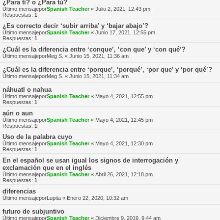
¿Para tí? o ¿Para tú?
Último mensajepor
Spanish Teacher
«
Julio 2, 2021, 12:43 pm
Respuestas:
1
¿Es correcto decir ‘subir arriba’ y ‘bajar abajo’?
Último mensajepor
Spanish Teacher
«
Junio 17, 2021, 12:55 pm
Respuestas:
1
¿Cuál es la diferencia entre ‘conque’, ‘con que’ y ‘con qué’?
Último mensajepor
Meg S.
«
Junio 15, 2021, 11:36 am
¿Cuál es la diferencia entre ‘porque’, ‘porqué’, ‘por que’ y ‘por qué’?
Último mensajepor
Meg S.
«
Junio 15, 2021, 11:34 am
náhuatl o nahua
Último mensajepor
Spanish Teacher
«
Mayo 4, 2021, 12:55 pm
Respuestas:
1
aún o aun
Último mensajepor
Spanish Teacher
«
Mayo 4, 2021, 12:45 pm
Respuestas:
1
Uso de la palabra cuyo
Último mensajepor
Spanish Teacher
«
Mayo 4, 2021, 12:30 pm
Respuestas:
1
En el español se usan igual los signos de interrogación y
exclamación que en el inglés
Último mensajepor
Spanish Teacher
«
Abril 26, 2021, 12:18 pm
Respuestas:
1
diferencias
Último mensajepor
Lupita
«
Enero 22, 2020, 10:32 am
futuro de subjuntivo
Último mensajepor
Spanish Teacher
«
Diciembre 9, 2019, 9:44 am