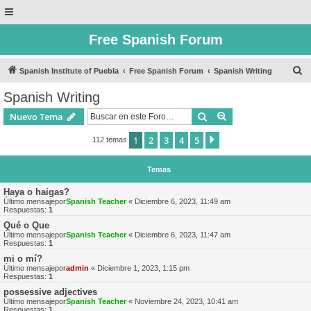
Free Spanish Forum
B
Spanish Institute of Puebla
Free Spanish Forum
Spanish Writing
u
Spanish Writing
s
Buscar
Búsqueda avanzad
Nuevo Tema
c
a
1
2
3
4
5
Siguiente
112 temas
r
Temas
Haya o haigas?
Último mensajepor
Spanish Teacher
«
Diciembre 6, 2023, 11:49 am
Respuestas:
1
Qué o Que
Último mensajepor
Spanish Teacher
«
Diciembre 6, 2023, 11:47 am
Respuestas:
1
mi o mí?
Último mensajepor
admin
«
Diciembre 1, 2023, 1:15 pm
Respuestas:
1
possessive adjectives
Último mensajepor
Spanish Teacher
«
Noviembre 24, 2023, 10:41 am
Respuestas:
1