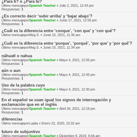
¿Para tí? o ¿Para tú?
Último mensajepor
Spanish Teacher
«
Julio 2, 2021, 12:43 pm
Respuestas:
1
¿Es correcto decir ‘subir arriba’ y ‘bajar abajo’?
Último mensajepor
Spanish Teacher
«
Junio 17, 2021, 12:55 pm
Respuestas:
1
¿Cuál es la diferencia entre ‘conque’, ‘con que’ y ‘con qué’?
Último mensajepor
Meg S.
«
Junio 15, 2021, 11:36 am
¿Cuál es la diferencia entre ‘porque’, ‘porqué’, ‘por que’ y ‘por qué’?
Último mensajepor
Meg S.
«
Junio 15, 2021, 11:34 am
náhuatl o nahua
Último mensajepor
Spanish Teacher
«
Mayo 4, 2021, 12:55 pm
Respuestas:
1
aún o aun
Último mensajepor
Spanish Teacher
«
Mayo 4, 2021, 12:45 pm
Respuestas:
1
Uso de la palabra cuyo
Último mensajepor
Spanish Teacher
«
Mayo 4, 2021, 12:30 pm
Respuestas:
1
En el español se usan igual los signos de interrogación y
exclamación que en el inglés
Último mensajepor
Spanish Teacher
«
Abril 26, 2021, 12:18 pm
Respuestas:
1
diferencias
Último mensajepor
Lupita
«
Enero 22, 2020, 10:32 am
futuro de subjuntivo
Último mensajepor
Spanish Teacher
«
Diciembre 9, 2019, 9:44 am