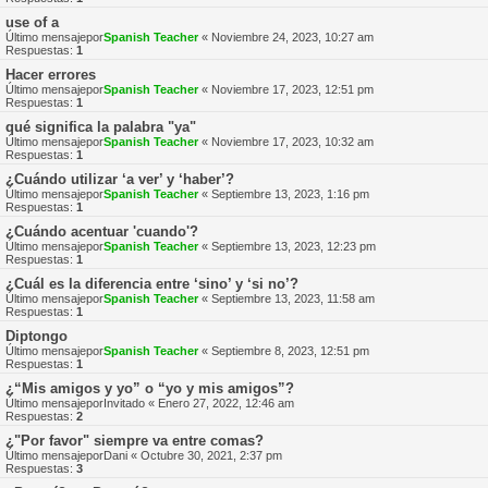
use of a
Último mensajepor
Spanish Teacher
«
Noviembre 24, 2023, 10:27 am
Respuestas:
1
Hacer errores
Último mensajepor
Spanish Teacher
«
Noviembre 17, 2023, 12:51 pm
Respuestas:
1
qué significa la palabra "ya"
Último mensajepor
Spanish Teacher
«
Noviembre 17, 2023, 10:32 am
Respuestas:
1
¿Cuándo utilizar ‘a ver’ y ‘haber’?
Último mensajepor
Spanish Teacher
«
Septiembre 13, 2023, 1:16 pm
Respuestas:
1
¿Cuándo acentuar 'cuando'?
Último mensajepor
Spanish Teacher
«
Septiembre 13, 2023, 12:23 pm
Respuestas:
1
¿Cuál es la diferencia entre ‘sino’ y ‘si no’?
Último mensajepor
Spanish Teacher
«
Septiembre 13, 2023, 11:58 am
Respuestas:
1
Diptongo
Último mensajepor
Spanish Teacher
«
Septiembre 8, 2023, 12:51 pm
Respuestas:
1
¿“Mis amigos y yo” o “yo y mis amigos”?
Último mensajepor
Invitado
«
Enero 27, 2022, 12:46 am
Respuestas:
2
¿"Por favor" siempre va entre comas?
Último mensajepor
Dani
«
Octubre 30, 2021, 2:37 pm
Respuestas:
3