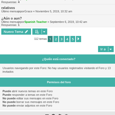
Respuestas:
4
relativos
Último mensajepor
Grace
«
Noviembre 5, 2019, 10:32 am
¿Aún o aun?
Último mensajepor
Spanish Teacher
«
Septiembre 6, 2019, 10:42 am
Respuestas:
1
Nuevo Tema
1
2
3
4
5
Siguiente
112 temas
Ir a
¿Quién está conectado?
Usuarios navegando por este Foro: No hay usuarios registrados visitando el Foro y 13
invitados
Permisos del foro
Puede
abrir nuevos temas en este Foro
Puede
responder a temas en este Foro
No puede
editar sus mensajes en este Foro
No puede
borrar sus mensajes en este Foro
No puede
enviar adjuntos en este Foro