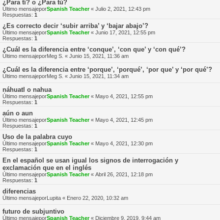
¿Para tí? o ¿Para tú?
Último mensajepor
Spanish Teacher
«
Julio 2, 2021, 12:43 pm
Respuestas:
1
¿Es correcto decir ‘subir arriba’ y ‘bajar abajo’?
Último mensajepor
Spanish Teacher
«
Junio 17, 2021, 12:55 pm
Respuestas:
1
¿Cuál es la diferencia entre ‘conque’, ‘con que’ y ‘con qué’?
Último mensajepor
Meg S.
«
Junio 15, 2021, 11:36 am
¿Cuál es la diferencia entre ‘porque’, ‘porqué’, ‘por que’ y ‘por qué’?
Último mensajepor
Meg S.
«
Junio 15, 2021, 11:34 am
náhuatl o nahua
Último mensajepor
Spanish Teacher
«
Mayo 4, 2021, 12:55 pm
Respuestas:
1
aún o aun
Último mensajepor
Spanish Teacher
«
Mayo 4, 2021, 12:45 pm
Respuestas:
1
Uso de la palabra cuyo
Último mensajepor
Spanish Teacher
«
Mayo 4, 2021, 12:30 pm
Respuestas:
1
En el español se usan igual los signos de interrogación y
exclamación que en el inglés
Último mensajepor
Spanish Teacher
«
Abril 26, 2021, 12:18 pm
Respuestas:
1
diferencias
Último mensajepor
Lupita
«
Enero 22, 2020, 10:32 am
futuro de subjuntivo
Último mensajepor
Spanish Teacher
«
Diciembre 9, 2019, 9:44 am