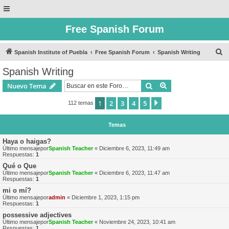
Free Spanish Forum
B
Spanish Institute of Puebla
Free Spanish Forum
Spanish Writing
u
Spanish Writing
s
Buscar
Búsqueda avanzad
Nuevo Tema
c
a
1
2
3
4
5
Siguiente
112 temas
r
Temas
Haya o haigas?
Último mensajepor
Spanish Teacher
«
Diciembre 6, 2023, 11:49 am
Respuestas:
1
Qué o Que
Último mensajepor
Spanish Teacher
«
Diciembre 6, 2023, 11:47 am
Respuestas:
1
mi o mí?
Último mensajepor
admin
«
Diciembre 1, 2023, 1:15 pm
Respuestas:
1
possessive adjectives
Último mensajepor
Spanish Teacher
«
Noviembre 24, 2023, 10:41 am
Respuestas:
1