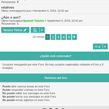
Respuestas:
4
relativos
Último mensajepor
Grace
«
Noviembre 5, 2019, 10:32 am
¿Aún o aun?
Último mensajepor
Spanish Teacher
«
Septiembre 6, 2019, 10:42 am
Respuestas:
1
Nuevo Tema
1
2
3
4
5
Siguiente
112 temas
Ir a
¿Quién está conectado?
Usuarios navegando por este Foro: No hay usuarios registrados visitando el Foro y 6
invitados
Permisos del foro
Puede
abrir nuevos temas en este Foro
Puede
responder a temas en este Foro
No puede
editar sus mensajes en este Foro
No puede
borrar sus mensajes en este Foro
No puede
enviar adjuntos en este Foro