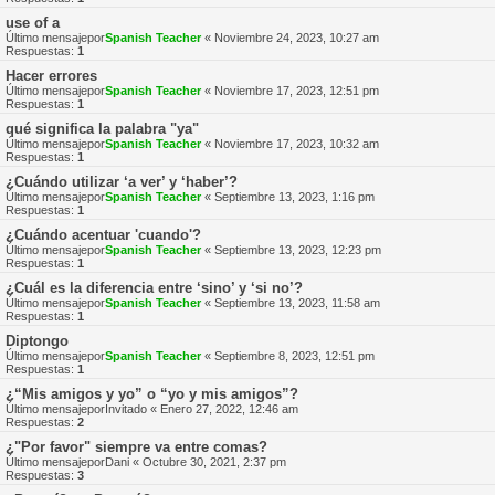
use of a
Último mensajepor
Spanish Teacher
«
Noviembre 24, 2023, 10:27 am
Respuestas:
1
Hacer errores
Último mensajepor
Spanish Teacher
«
Noviembre 17, 2023, 12:51 pm
Respuestas:
1
qué significa la palabra "ya"
Último mensajepor
Spanish Teacher
«
Noviembre 17, 2023, 10:32 am
Respuestas:
1
¿Cuándo utilizar ‘a ver’ y ‘haber’?
Último mensajepor
Spanish Teacher
«
Septiembre 13, 2023, 1:16 pm
Respuestas:
1
¿Cuándo acentuar 'cuando'?
Último mensajepor
Spanish Teacher
«
Septiembre 13, 2023, 12:23 pm
Respuestas:
1
¿Cuál es la diferencia entre ‘sino’ y ‘si no’?
Último mensajepor
Spanish Teacher
«
Septiembre 13, 2023, 11:58 am
Respuestas:
1
Diptongo
Último mensajepor
Spanish Teacher
«
Septiembre 8, 2023, 12:51 pm
Respuestas:
1
¿“Mis amigos y yo” o “yo y mis amigos”?
Último mensajepor
Invitado
«
Enero 27, 2022, 12:46 am
Respuestas:
2
¿"Por favor" siempre va entre comas?
Último mensajepor
Dani
«
Octubre 30, 2021, 2:37 pm
Respuestas:
3