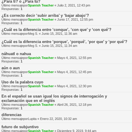
¿Para tí? o ¿Para tú?
Último mensajepor
Spanish Teacher
«
Julio 2, 2021, 12:43 pm
Respuestas:
1
¿Es correcto decir ‘subir arriba’ y ‘bajar abajo’?
Último mensajepor
Spanish Teacher
«
Junio 17, 2021, 12:55 pm
Respuestas:
1
¿Cuál es la diferencia entre ‘conque’, ‘con que’ y ‘con qué’?
Último mensajepor
Meg S.
«
Junio 15, 2021, 11:36 am
¿Cuál es la diferencia entre ‘porque’, ‘porqué’, ‘por que’ y ‘por qué’?
Último mensajepor
Meg S.
«
Junio 15, 2021, 11:34 am
náhuatl o nahua
Último mensajepor
Spanish Teacher
«
Mayo 4, 2021, 12:55 pm
Respuestas:
1
aún o aun
Último mensajepor
Spanish Teacher
«
Mayo 4, 2021, 12:45 pm
Respuestas:
1
Uso de la palabra cuyo
Último mensajepor
Spanish Teacher
«
Mayo 4, 2021, 12:30 pm
Respuestas:
1
En el español se usan igual los signos de interrogación y
exclamación que en el inglés
Último mensajepor
Spanish Teacher
«
Abril 26, 2021, 12:18 pm
Respuestas:
1
diferencias
Último mensajepor
Lupita
«
Enero 22, 2020, 10:32 am
futuro de subjuntivo
Último mensajepor
Spanish Teacher
«
Diciembre 9, 2019, 9:44 am