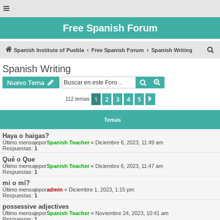
Free Spanish Forum
B
Spanish Institute of Puebla
Free Spanish Forum
Spanish Writing
u
Spanish Writing
s
Buscar
Búsqueda avanzad
Nuevo Tema
c
a
1
2
3
4
5
Siguiente
112 temas
r
Temas
Haya o haigas?
Último mensajepor
Spanish Teacher
«
Diciembre 6, 2023, 11:49 am
Respuestas:
1
Qué o Que
Último mensajepor
Spanish Teacher
«
Diciembre 6, 2023, 11:47 am
Respuestas:
1
mi o mí?
Último mensajepor
admin
«
Diciembre 1, 2023, 1:15 pm
Respuestas:
1
possessive adjectives
Último mensajepor
Spanish Teacher
«
Noviembre 24, 2023, 10:41 am
Respuestas:
1