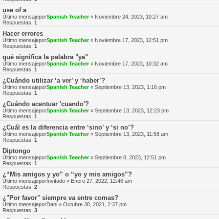
use of a
Último mensajepor
Spanish Teacher
«
Noviembre 24, 2023, 10:27 am
Respuestas:
1
Hacer errores
Último mensajepor
Spanish Teacher
«
Noviembre 17, 2023, 12:51 pm
Respuestas:
1
qué significa la palabra "ya"
Último mensajepor
Spanish Teacher
«
Noviembre 17, 2023, 10:32 am
Respuestas:
1
¿Cuándo utilizar ‘a ver’ y ‘haber’?
Último mensajepor
Spanish Teacher
«
Septiembre 13, 2023, 1:16 pm
Respuestas:
1
¿Cuándo acentuar 'cuando'?
Último mensajepor
Spanish Teacher
«
Septiembre 13, 2023, 12:23 pm
Respuestas:
1
¿Cuál es la diferencia entre ‘sino’ y ‘si no’?
Último mensajepor
Spanish Teacher
«
Septiembre 13, 2023, 11:58 am
Respuestas:
1
Diptongo
Último mensajepor
Spanish Teacher
«
Septiembre 8, 2023, 12:51 pm
Respuestas:
1
¿“Mis amigos y yo” o “yo y mis amigos”?
Último mensajepor
Invitado
«
Enero 27, 2022, 12:46 am
Respuestas:
2
¿"Por favor" siempre va entre comas?
Último mensajepor
Dani
«
Octubre 30, 2021, 2:37 pm
Respuestas:
3