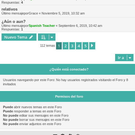
Respuestas:
4
relativos
Último mensajepor
Grace
«
Noviembre 5, 2019, 10:32 am
¿Aún o aun?
Último mensajepor
Spanish Teacher
«
Septiembre 6, 2019, 10:42 am
Respuestas:
1
Nuevo Tema
1
2
3
4
5
Siguiente
112 temas
Ir a
¿Quién está conectado?
Usuarios navegando por este Foro: No hay usuarios registrados visitando el Foro y 8
invitados
Permisos del foro
Puede
abrir nuevos temas en este Foro
Puede
responder a temas en este Foro
No puede
editar sus mensajes en este Foro
No puede
borrar sus mensajes en este Foro
No puede
enviar adjuntos en este Foro