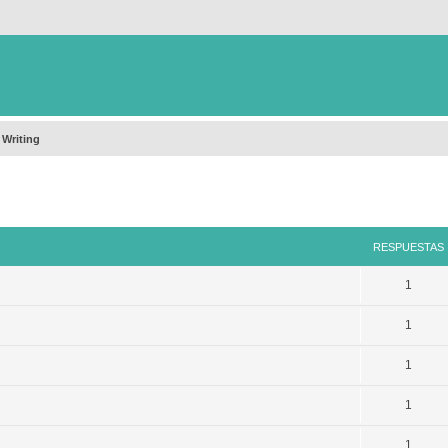
 Writing
queda avanzada
RESPUESTAS
1
1
1
1
1