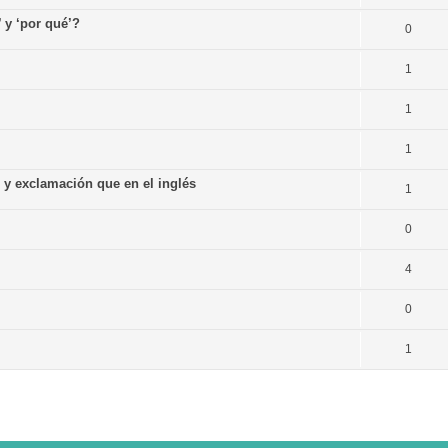
’ y ‘por qué’?
0
1
1
1
n y exclamación que en el inglés
1
0
4
0
1