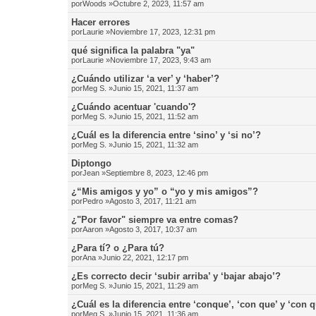
por
Woods
»Octubre 2, 2023, 11:57 am
Hacer errores
por
Laurie
»Noviembre 17, 2023, 12:31 pm
qué significa la palabra "ya"
por
Laurie
»Noviembre 17, 2023, 9:43 am
¿Cuándo utilizar ‘a ver’ y ‘haber’?
por
Meg S.
»Junio 15, 2021, 11:37 am
¿Cuándo acentuar 'cuando'?
por
Meg S.
»Junio 15, 2021, 11:52 am
¿Cuál es la diferencia entre ‘sino’ y ‘si no’?
por
Meg S.
»Junio 15, 2021, 11:32 am
Diptongo
por
Jean
»Septiembre 8, 2023, 12:46 pm
¿“Mis amigos y yo” o “yo y mis amigos”?
por
Pedro
»Agosto 3, 2017, 11:21 am
¿"Por favor" siempre va entre comas?
por
Aaron
»Agosto 3, 2017, 10:37 am
¿Para tí? o ¿Para tú?
por
Ana
»Junio 22, 2021, 12:17 pm
¿Es correcto decir ‘subir arriba’ y ‘bajar abajo’?
por
Meg S.
»Junio 15, 2021, 11:29 am
¿Cuál es la diferencia entre ‘conque’, ‘con que’ y ‘con 
por
Meg S.
»Junio 15, 2021, 11:36 am