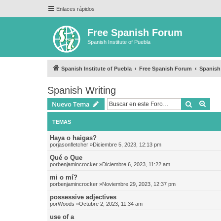
Enlaces rápidos
Free Spanish Forum
Spanish Institute of Puebla
Spanish Institute of Puebla
Free Spanish Forum
Spanish
Spanish Writing
Buscar
Bús
Nuevo Tema
TEMAS
Haya o haigas?
por
jasonfletcher
»Diciembre 5, 2023, 12:13 pm
Qué o Que
por
benjamincrocker
»Diciembre 6, 2023, 11:22 am
mi o mí?
por
benjamincrocker
»Noviembre 29, 2023, 12:37 pm
possessive adjectives
por
Woods
»Octubre 2, 2023, 11:34 am
use of a