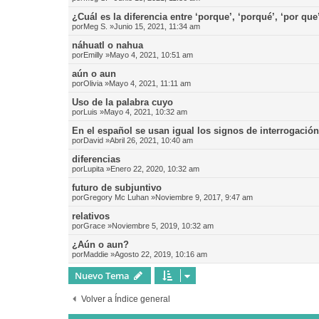
¿Cuál es la diferencia entre ‘porque’, ‘porqué’, ‘por que
por
Meg S.
»Junio 15, 2021, 11:34 am
náhuatl o nahua
por
Emilly
»Mayo 4, 2021, 10:51 am
aún o aun
por
Olivia
»Mayo 4, 2021, 11:11 am
Uso de la palabra cuyo
por
Luis
»Mayo 4, 2021, 10:32 am
En el español se usan igual los signos de interrogació
por
David
»Abril 26, 2021, 10:40 am
diferencias
por
Lupita
»Enero 22, 2020, 10:32 am
futuro de subjuntivo
por
Gregory Mc Luhan
»Noviembre 9, 2017, 9:47 am
relativos
por
Grace
»Noviembre 5, 2019, 10:32 am
¿Aún o aun?
por
Maddie
»Agosto 22, 2019, 10:16 am
Nuevo Tema
Volver a Índice general