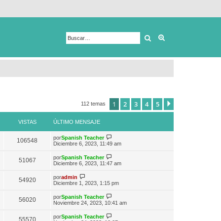
Buscar
Búsqueda avanza
1
2
3
4
5
Siguiente
112 temas
VISTAS
ÚLTIMO MENSAJE
V
por
Spanish Teacher
106548
e
Diciembre 6, 2023, 11:49 am
r
ú
V
por
Spanish Teacher
51067
l
e
Diciembre 6, 2023, 11:47 am
t
r
i
ú
V
por
admin
m
54920
l
e
Diciembre 1, 2023, 1:15 pm
o
t
r
m
i
ú
e
V
por
Spanish Teacher
m
56020
l
n
e
Noviembre 24, 2023, 10:41 am
o
t
s
r
m
i
a
ú
e
V
por
Spanish Teacher
m
55570
j
l