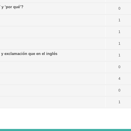
’ y ‘por qué’?
0
1
1
1
n y exclamación que en el inglés
1
0
4
0
1