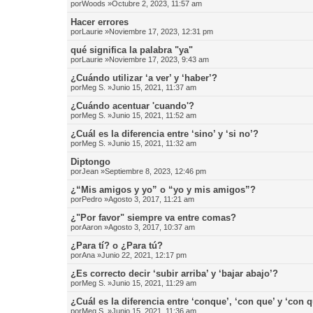
por
Woods
»Octubre 2, 2023, 11:57 am
Hacer errores
por
Laurie
»Noviembre 17, 2023, 12:31 pm
qué significa la palabra "ya"
por
Laurie
»Noviembre 17, 2023, 9:43 am
¿Cuándo utilizar ‘a ver’ y ‘haber’?
por
Meg S.
»Junio 15, 2021, 11:37 am
¿Cuándo acentuar 'cuando'?
por
Meg S.
»Junio 15, 2021, 11:52 am
¿Cuál es la diferencia entre ‘sino’ y ‘si no’?
por
Meg S.
»Junio 15, 2021, 11:32 am
Diptongo
por
Jean
»Septiembre 8, 2023, 12:46 pm
¿“Mis amigos y yo” o “yo y mis amigos”?
por
Pedro
»Agosto 3, 2017, 11:21 am
¿"Por favor" siempre va entre comas?
por
Aaron
»Agosto 3, 2017, 10:37 am
¿Para tí? o ¿Para tú?
por
Ana
»Junio 22, 2021, 12:17 pm
¿Es correcto decir ‘subir arriba’ y ‘bajar abajo’?
por
Meg S.
»Junio 15, 2021, 11:29 am
¿Cuál es la diferencia entre ‘conque’, ‘con que’ y ‘con 
por
Meg S.
»Junio 15, 2021, 11:36 am