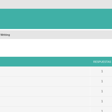
 Writing
queda avanzada
RESPUESTAS
1
1
1
1
1