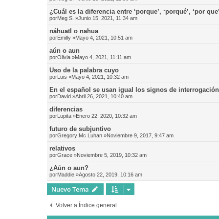
¿Cuál es la diferencia entre ‘porque’, ‘porqué’, ‘por que
por
Meg S.
»Junio 15, 2021, 11:34 am
náhuatl o nahua
por
Emilly
»Mayo 4, 2021, 10:51 am
aún o aun
por
Olivia
»Mayo 4, 2021, 11:11 am
Uso de la palabra cuyo
por
Luis
»Mayo 4, 2021, 10:32 am
En el español se usan igual los signos de interrogació
por
David
»Abril 26, 2021, 10:40 am
diferencias
por
Lupita
»Enero 22, 2020, 10:32 am
futuro de subjuntivo
por
Gregory Mc Luhan
»Noviembre 9, 2017, 9:47 am
relativos
por
Grace
»Noviembre 5, 2019, 10:32 am
¿Aún o aun?
por
Maddie
»Agosto 22, 2019, 10:16 am
Nuevo Tema
Volver a Índice general