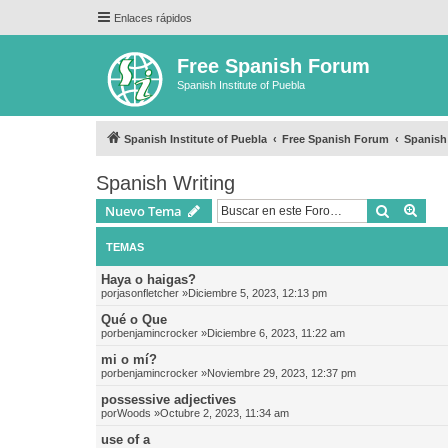
Enlaces rápidos
Free Spanish Forum
Spanish Institute of Puebla
Spanish Institute of Puebla
Free Spanish Forum
Spanish
Spanish Writing
Buscar
Bús
Nuevo Tema
TEMAS
Haya o haigas?
por
jasonfletcher
»Diciembre 5, 2023, 12:13 pm
Qué o Que
por
benjamincrocker
»Diciembre 6, 2023, 11:22 am
mi o mí?
por
benjamincrocker
»Noviembre 29, 2023, 12:37 pm
possessive adjectives
por
Woods
»Octubre 2, 2023, 11:34 am
use of a