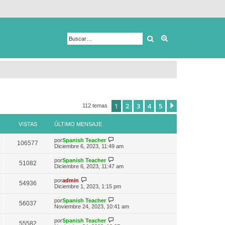
Buscar
Búsqueda avanza
1
2
3
4
5
Siguiente
112 temas
VISTAS
ÚLTIMO MENSAJE
V
por
Spanish Teacher
106577
e
Diciembre 6, 2023, 11:49 am
r
ú
V
por
Spanish Teacher
51082
l
e
Diciembre 6, 2023, 11:47 am
t
r
i
ú
V
por
admin
m
54936
l
e
Diciembre 1, 2023, 1:15 pm
o
t
r
m
i
ú
e
V
por
Spanish Teacher
m
56037
l
n
e
Noviembre 24, 2023, 10:41 am
o
t
s
r
m
i
a
ú
e
V
por
Spanish Teacher
m
55582
j
l