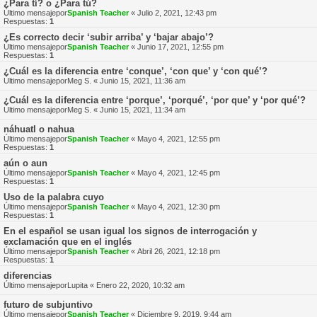
¿Para tí? o ¿Para tú?
Último mensajepor
Spanish Teacher
«
Julio 2, 2021, 12:43 pm
Respuestas:
1
¿Es correcto decir ‘subir arriba’ y ‘bajar abajo’?
Último mensajepor
Spanish Teacher
«
Junio 17, 2021, 12:55 pm
Respuestas:
1
¿Cuál es la diferencia entre ‘conque’, ‘con que’ y ‘con qué’?
Último mensajepor
Meg S.
«
Junio 15, 2021, 11:36 am
¿Cuál es la diferencia entre ‘porque’, ‘porqué’, ‘por que’ y ‘por qué’?
Último mensajepor
Meg S.
«
Junio 15, 2021, 11:34 am
náhuatl o nahua
Último mensajepor
Spanish Teacher
«
Mayo 4, 2021, 12:55 pm
Respuestas:
1
aún o aun
Último mensajepor
Spanish Teacher
«
Mayo 4, 2021, 12:45 pm
Respuestas:
1
Uso de la palabra cuyo
Último mensajepor
Spanish Teacher
«
Mayo 4, 2021, 12:30 pm
Respuestas:
1
En el español se usan igual los signos de interrogación y
exclamación que en el inglés
Último mensajepor
Spanish Teacher
«
Abril 26, 2021, 12:18 pm
Respuestas:
1
diferencias
Último mensajepor
Lupita
«
Enero 22, 2020, 10:32 am
futuro de subjuntivo
Último mensajepor
Spanish Teacher
«
Diciembre 9, 2019, 9:44 am