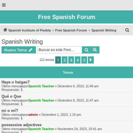
Free Spanish Forum
B
Spanish Institute of Puebla
Free Spanish Forum
Spanish Writing
u
Spanish Writing
s
Buscar
Búsqueda avanzad
Nuevo Tema
c
a
1
2
3
4
5
Siguiente
112 temas
r
Temas
Haya o haigas?
Último mensajepor
Spanish Teacher
«
Diciembre 6, 2023, 11:49 am
Respuestas:
1
Qué o Que
Último mensajepor
Spanish Teacher
«
Diciembre 6, 2023, 11:47 am
Respuestas:
1
mi o mí?
Último mensajepor
admin
«
Diciembre 1, 2023, 1:15 pm
Respuestas:
1
possessive adjectives
Último mensajepor
Spanish Teacher
«
Noviembre 24, 2023, 10:41 am
Respuestas:
1