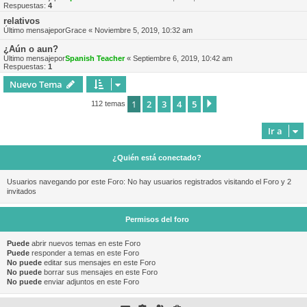
Respuestas:
4
relativos
Último mensajepor
Grace
«
Noviembre 5, 2019, 10:32 am
¿Aún o aun?
Último mensajepor
Spanish Teacher
«
Septiembre 6, 2019, 10:42 am
Respuestas:
1
Nuevo Tema
1
2
3
4
5
Siguiente
112 temas
Ir a
¿Quién está conectado?
Usuarios navegando por este Foro: No hay usuarios registrados visitando el Foro y 2
invitados
Permisos del foro
Puede
abrir nuevos temas en este Foro
Puede
responder a temas en este Foro
No puede
editar sus mensajes en este Foro
No puede
borrar sus mensajes en este Foro
No puede
enviar adjuntos en este Foro