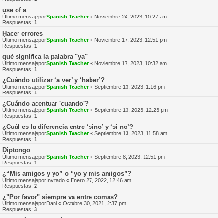
use of a
Último mensajepor
Spanish Teacher
«
Noviembre 24, 2023, 10:27 am
Respuestas:
1
Hacer errores
Último mensajepor
Spanish Teacher
«
Noviembre 17, 2023, 12:51 pm
Respuestas:
1
qué significa la palabra "ya"
Último mensajepor
Spanish Teacher
«
Noviembre 17, 2023, 10:32 am
Respuestas:
1
¿Cuándo utilizar ‘a ver’ y ‘haber’?
Último mensajepor
Spanish Teacher
«
Septiembre 13, 2023, 1:16 pm
Respuestas:
1
¿Cuándo acentuar 'cuando'?
Último mensajepor
Spanish Teacher
«
Septiembre 13, 2023, 12:23 pm
Respuestas:
1
¿Cuál es la diferencia entre ‘sino’ y ‘si no’?
Último mensajepor
Spanish Teacher
«
Septiembre 13, 2023, 11:58 am
Respuestas:
1
Diptongo
Último mensajepor
Spanish Teacher
«
Septiembre 8, 2023, 12:51 pm
Respuestas:
1
¿“Mis amigos y yo” o “yo y mis amigos”?
Último mensajepor
Invitado
«
Enero 27, 2022, 12:46 am
Respuestas:
2
¿"Por favor" siempre va entre comas?
Último mensajepor
Dani
«
Octubre 30, 2021, 2:37 pm
Respuestas:
3