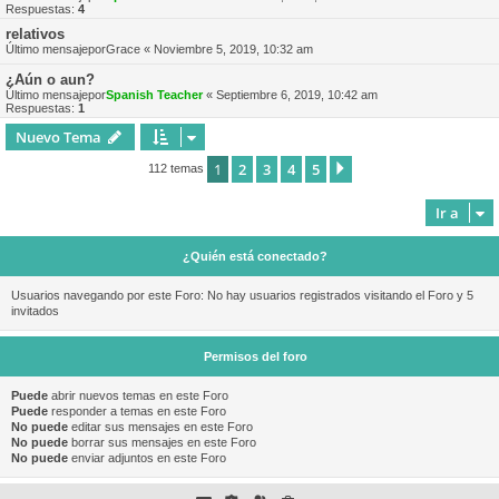
Respuestas:
4
relativos
Último mensajepor
Grace
«
Noviembre 5, 2019, 10:32 am
¿Aún o aun?
Último mensajepor
Spanish Teacher
«
Septiembre 6, 2019, 10:42 am
Respuestas:
1
Nuevo Tema
1
2
3
4
5
Siguiente
112 temas
Ir a
¿Quién está conectado?
Usuarios navegando por este Foro: No hay usuarios registrados visitando el Foro y 5
invitados
Permisos del foro
Puede
abrir nuevos temas en este Foro
Puede
responder a temas en este Foro
No puede
editar sus mensajes en este Foro
No puede
borrar sus mensajes en este Foro
No puede
enviar adjuntos en este Foro