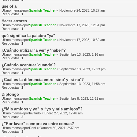
use of a
Último mensajepor
Spanish Teacher
«
Noviembre 24, 2023, 10:27 am
Respuestas:
1
Hacer errores
Último mensajepor
Spanish Teacher
«
Noviembre 17, 2023, 12:51 pm
Respuestas:
1
qué significa la palabra "ya"
Último mensajepor
Spanish Teacher
«
Noviembre 17, 2023, 10:32 am
Respuestas:
1
¿Cuándo utilizar ‘a ver’ y ‘haber’?
Último mensajepor
Spanish Teacher
«
Septiembre 13, 2023, 1:16 pm
Respuestas:
1
¿Cuándo acentuar 'cuando'?
Último mensajepor
Spanish Teacher
«
Septiembre 13, 2023, 12:23 pm
Respuestas:
1
¿Cuál es la diferencia entre ‘sino’ y ‘si no’?
Último mensajepor
Spanish Teacher
«
Septiembre 13, 2023, 11:58 am
Respuestas:
1
Diptongo
Último mensajepor
Spanish Teacher
«
Septiembre 8, 2023, 12:51 pm
Respuestas:
1
¿“Mis amigos y yo” o “yo y mis amigos”?
Último mensajepor
Invitado
«
Enero 27, 2022, 12:46 am
Respuestas:
2
¿"Por favor" siempre va entre comas?
Último mensajepor
Dani
«
Octubre 30, 2021, 2:37 pm
Respuestas:
3