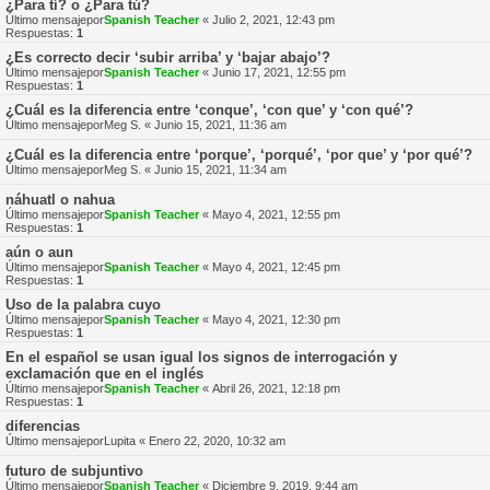
¿Para tí? o ¿Para tú?
Último mensajepor
Spanish Teacher
«
Julio 2, 2021, 12:43 pm
Respuestas:
1
¿Es correcto decir ‘subir arriba’ y ‘bajar abajo’?
Último mensajepor
Spanish Teacher
«
Junio 17, 2021, 12:55 pm
Respuestas:
1
¿Cuál es la diferencia entre ‘conque’, ‘con que’ y ‘con qué’?
Último mensajepor
Meg S.
«
Junio 15, 2021, 11:36 am
¿Cuál es la diferencia entre ‘porque’, ‘porqué’, ‘por que’ y ‘por qué’?
Último mensajepor
Meg S.
«
Junio 15, 2021, 11:34 am
náhuatl o nahua
Último mensajepor
Spanish Teacher
«
Mayo 4, 2021, 12:55 pm
Respuestas:
1
aún o aun
Último mensajepor
Spanish Teacher
«
Mayo 4, 2021, 12:45 pm
Respuestas:
1
Uso de la palabra cuyo
Último mensajepor
Spanish Teacher
«
Mayo 4, 2021, 12:30 pm
Respuestas:
1
En el español se usan igual los signos de interrogación y
exclamación que en el inglés
Último mensajepor
Spanish Teacher
«
Abril 26, 2021, 12:18 pm
Respuestas:
1
diferencias
Último mensajepor
Lupita
«
Enero 22, 2020, 10:32 am
futuro de subjuntivo
Último mensajepor
Spanish Teacher
«
Diciembre 9, 2019, 9:44 am