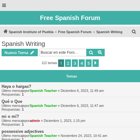
Free Spanish Forum
B
Spanish Institute of Puebla
Free Spanish Forum
Spanish Writing
u
Spanish Writing
s
Buscar
Búsqueda avanzad
Nuevo Tema
c
a
1
2
3
4
5
Siguiente
112 temas
r
Temas
Haya o haigas?
Último mensajepor
Spanish Teacher
«
Diciembre 6, 2023, 11:49 am
Respuestas:
1
Qué o Que
Último mensajepor
Spanish Teacher
«
Diciembre 6, 2023, 11:47 am
Respuestas:
1
mi o mí?
Último mensajepor
admin
«
Diciembre 1, 2023, 1:15 pm
Respuestas:
1
possessive adjectives
Último mensajepor
Spanish Teacher
«
Noviembre 24, 2023, 10:41 am
Respuestas:
1