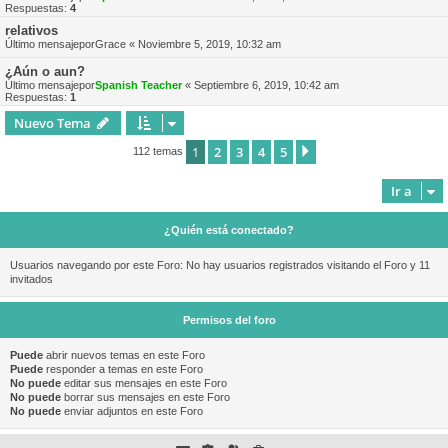
Respuestas:
4
relativos
Último mensajepor
Grace
«
Noviembre 5, 2019, 10:32 am
¿Aún o aun?
Último mensajepor
Spanish Teacher
«
Septiembre 6, 2019, 10:42 am
Respuestas:
1
Nuevo Tema
1
2
3
4
5
Siguiente
112 temas
Ir a
¿Quién está conectado?
Usuarios navegando por este Foro: No hay usuarios registrados visitando el Foro y 11
invitados
Permisos del foro
Puede
abrir nuevos temas en este Foro
Puede
responder a temas en este Foro
No puede
editar sus mensajes en este Foro
No puede
borrar sus mensajes en este Foro
No puede
enviar adjuntos en este Foro