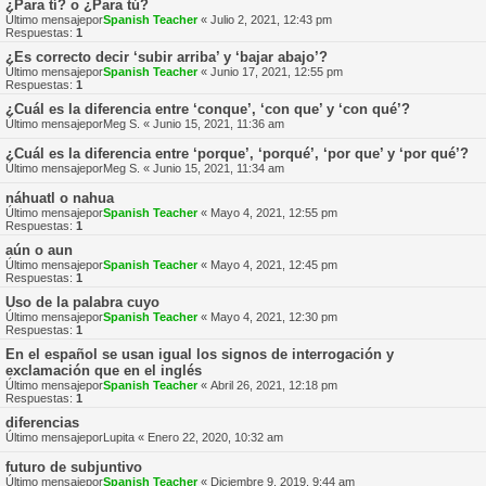
¿Para tí? o ¿Para tú?
Último mensajepor
Spanish Teacher
«
Julio 2, 2021, 12:43 pm
Respuestas:
1
¿Es correcto decir ‘subir arriba’ y ‘bajar abajo’?
Último mensajepor
Spanish Teacher
«
Junio 17, 2021, 12:55 pm
Respuestas:
1
¿Cuál es la diferencia entre ‘conque’, ‘con que’ y ‘con qué’?
Último mensajepor
Meg S.
«
Junio 15, 2021, 11:36 am
¿Cuál es la diferencia entre ‘porque’, ‘porqué’, ‘por que’ y ‘por qué’?
Último mensajepor
Meg S.
«
Junio 15, 2021, 11:34 am
náhuatl o nahua
Último mensajepor
Spanish Teacher
«
Mayo 4, 2021, 12:55 pm
Respuestas:
1
aún o aun
Último mensajepor
Spanish Teacher
«
Mayo 4, 2021, 12:45 pm
Respuestas:
1
Uso de la palabra cuyo
Último mensajepor
Spanish Teacher
«
Mayo 4, 2021, 12:30 pm
Respuestas:
1
En el español se usan igual los signos de interrogación y
exclamación que en el inglés
Último mensajepor
Spanish Teacher
«
Abril 26, 2021, 12:18 pm
Respuestas:
1
diferencias
Último mensajepor
Lupita
«
Enero 22, 2020, 10:32 am
futuro de subjuntivo
Último mensajepor
Spanish Teacher
«
Diciembre 9, 2019, 9:44 am