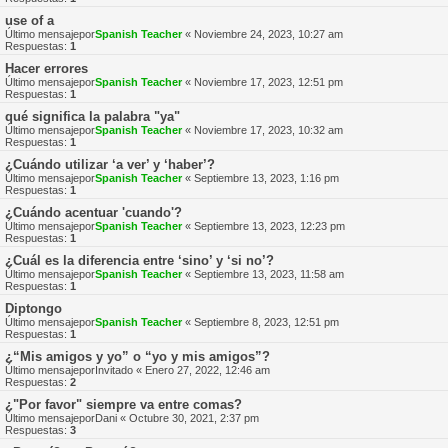
use of a
Último mensajepor
Spanish Teacher
«
Noviembre 24, 2023, 10:27 am
Respuestas:
1
Hacer errores
Último mensajepor
Spanish Teacher
«
Noviembre 17, 2023, 12:51 pm
Respuestas:
1
qué significa la palabra "ya"
Último mensajepor
Spanish Teacher
«
Noviembre 17, 2023, 10:32 am
Respuestas:
1
¿Cuándo utilizar ‘a ver’ y ‘haber’?
Último mensajepor
Spanish Teacher
«
Septiembre 13, 2023, 1:16 pm
Respuestas:
1
¿Cuándo acentuar 'cuando'?
Último mensajepor
Spanish Teacher
«
Septiembre 13, 2023, 12:23 pm
Respuestas:
1
¿Cuál es la diferencia entre ‘sino’ y ‘si no’?
Último mensajepor
Spanish Teacher
«
Septiembre 13, 2023, 11:58 am
Respuestas:
1
Diptongo
Último mensajepor
Spanish Teacher
«
Septiembre 8, 2023, 12:51 pm
Respuestas:
1
¿“Mis amigos y yo” o “yo y mis amigos”?
Último mensajepor
Invitado
«
Enero 27, 2022, 12:46 am
Respuestas:
2
¿"Por favor" siempre va entre comas?
Último mensajepor
Dani
«
Octubre 30, 2021, 2:37 pm
Respuestas:
3