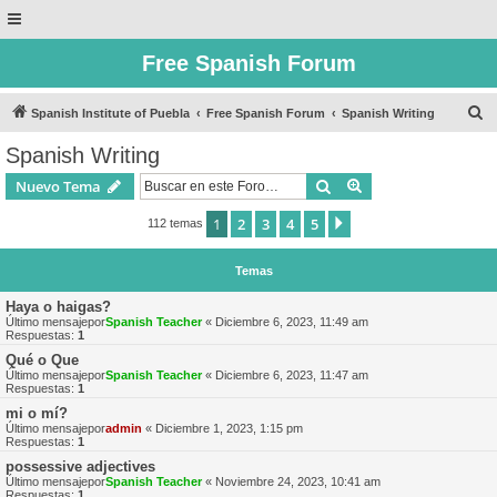
Free Spanish Forum
B
Spanish Institute of Puebla
Free Spanish Forum
Spanish Writing
u
Spanish Writing
s
Buscar
Búsqueda avanzad
Nuevo Tema
c
a
1
2
3
4
5
Siguiente
112 temas
r
Temas
Haya o haigas?
Último mensajepor
Spanish Teacher
«
Diciembre 6, 2023, 11:49 am
Respuestas:
1
Qué o Que
Último mensajepor
Spanish Teacher
«
Diciembre 6, 2023, 11:47 am
Respuestas:
1
mi o mí?
Último mensajepor
admin
«
Diciembre 1, 2023, 1:15 pm
Respuestas:
1
possessive adjectives
Último mensajepor
Spanish Teacher
«
Noviembre 24, 2023, 10:41 am
Respuestas:
1