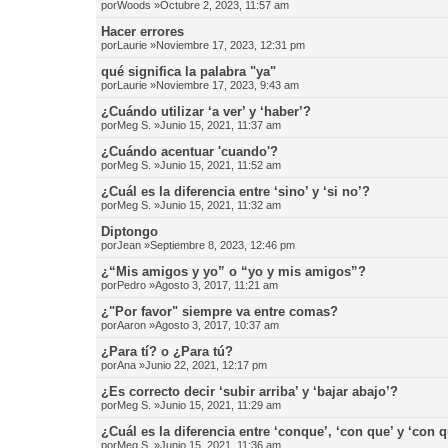
por
Woods
»Octubre 2, 2023, 11:57 am
Hacer errores
por
Laurie
»Noviembre 17, 2023, 12:31 pm
qué significa la palabra "ya"
por
Laurie
»Noviembre 17, 2023, 9:43 am
¿Cuándo utilizar ‘a ver’ y ‘haber’?
por
Meg S.
»Junio 15, 2021, 11:37 am
¿Cuándo acentuar 'cuando'?
por
Meg S.
»Junio 15, 2021, 11:52 am
¿Cuál es la diferencia entre ‘sino’ y ‘si no’?
por
Meg S.
»Junio 15, 2021, 11:32 am
Diptongo
por
Jean
»Septiembre 8, 2023, 12:46 pm
¿“Mis amigos y yo” o “yo y mis amigos”?
por
Pedro
»Agosto 3, 2017, 11:21 am
¿"Por favor" siempre va entre comas?
por
Aaron
»Agosto 3, 2017, 10:37 am
¿Para tí? o ¿Para tú?
por
Ana
»Junio 22, 2021, 12:17 pm
¿Es correcto decir ‘subir arriba’ y ‘bajar abajo’?
por
Meg S.
»Junio 15, 2021, 11:29 am
¿Cuál es la diferencia entre ‘conque’, ‘con que’ y ‘con 
por
Meg S.
»Junio 15, 2021, 11:36 am