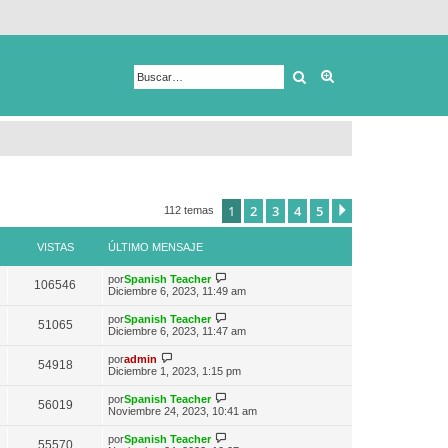
Buscar
Búsqueda avanza
1
2
3
4
5
Siguiente
112 temas
VISTAS
ÚLTIMO MENSAJE
V
por
Spanish Teacher
106546
e
Diciembre 6, 2023, 11:49 am
r
ú
V
por
Spanish Teacher
51065
l
e
Diciembre 6, 2023, 11:47 am
t
r
i
ú
V
por
admin
m
54918
l
e
Diciembre 1, 2023, 1:15 pm
o
t
r
m
i
ú
e
V
por
Spanish Teacher
m
56019
l
n
e
Noviembre 24, 2023, 10:41 am
o
t
s
r
m
i
a
ú
e
V
por
Spanish Teacher
m
55570
j
l