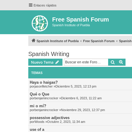
Enlaces rápidos
Free Spanish Forum
Spanish Institute of Puebla
Spanish Institute of Puebla
Free Spanish Forum
Spanish
Spanish Writing
Buscar
Bús
Nuevo Tema
TEMAS
Haya o haigas?
por
jasonfletcher
»Diciembre 5, 2023, 12:13 pm
Qué o Que
por
benjamincrocker
»Diciembre 6, 2023, 11:22 am
mi o mí?
por
benjamincrocker
»Noviembre 29, 2023, 12:37 pm
possessive adjectives
por
Woods
»Octubre 2, 2023, 11:34 am
use of a