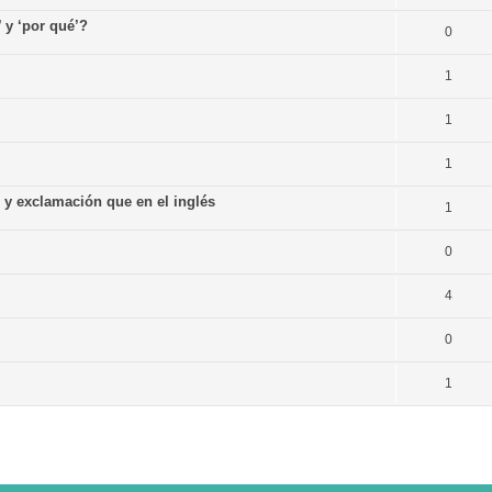
’ y ‘por qué’?
0
1
1
1
n y exclamación que en el inglés
1
0
4
0
1