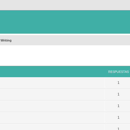
 Writing
queda avanzada
RESPUESTAS
1
1
1
1
1