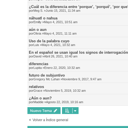
¿Cuál es la diferencia entre ‘porque’, ‘porqué’, ‘por que
por
Meg S.
»Junio 15, 2021, 11:34 am
náhuatl o nahua
por
Emilly
»Mayo 4, 2021, 10:51 am
aún o aun
por
Olivia
»Mayo 4, 2021, 11:11 am
Uso de la palabra cuyo
por
Luis
»Mayo 4, 2021, 10:32 am
En el español se usan igual los signos de interrogació
por
David
»Abril 26, 2021, 10:40 am
diferencias
por
Lupita
»Enero 22, 2020, 10:32 am
futuro de subjuntivo
por
Gregory Mc Luhan
»Noviembre 9, 2017, 9:47 am
relativos
por
Grace
»Noviembre 5, 2019, 10:32 am
¿Aún o aun?
por
Maddie
»Agosto 22, 2019, 10:16 am
Nuevo Tema
Volver a Índice general