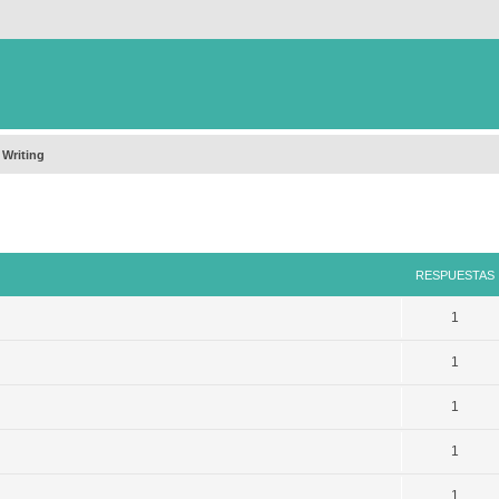
 Writing
queda avanzada
RESPUESTAS
1
1
1
1
1