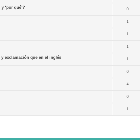
’ y ‘por qué’?
0
1
1
1
n y exclamación que en el inglés
1
0
4
0
1