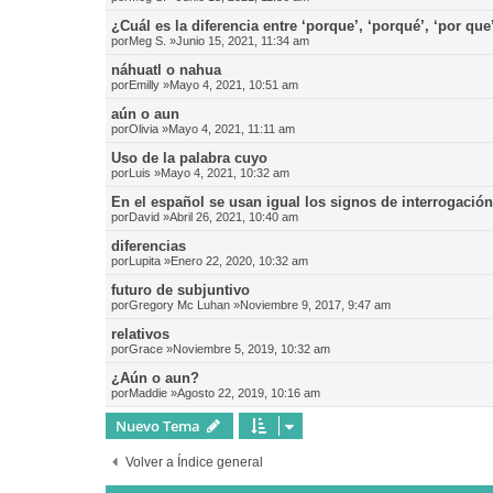
¿Cuál es la diferencia entre ‘porque’, ‘porqué’, ‘por que
por
Meg S.
»Junio 15, 2021, 11:34 am
náhuatl o nahua
por
Emilly
»Mayo 4, 2021, 10:51 am
aún o aun
por
Olivia
»Mayo 4, 2021, 11:11 am
Uso de la palabra cuyo
por
Luis
»Mayo 4, 2021, 10:32 am
En el español se usan igual los signos de interrogació
por
David
»Abril 26, 2021, 10:40 am
diferencias
por
Lupita
»Enero 22, 2020, 10:32 am
futuro de subjuntivo
por
Gregory Mc Luhan
»Noviembre 9, 2017, 9:47 am
relativos
por
Grace
»Noviembre 5, 2019, 10:32 am
¿Aún o aun?
por
Maddie
»Agosto 22, 2019, 10:16 am
Nuevo Tema
Volver a Índice general