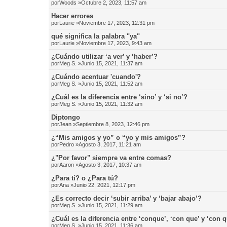
por
Woods
»Octubre 2, 2023, 11:57 am
Hacer errores
por
Laurie
»Noviembre 17, 2023, 12:31 pm
qué significa la palabra "ya"
por
Laurie
»Noviembre 17, 2023, 9:43 am
¿Cuándo utilizar ‘a ver’ y ‘haber’?
por
Meg S.
»Junio 15, 2021, 11:37 am
¿Cuándo acentuar 'cuando'?
por
Meg S.
»Junio 15, 2021, 11:52 am
¿Cuál es la diferencia entre ‘sino’ y ‘si no’?
por
Meg S.
»Junio 15, 2021, 11:32 am
Diptongo
por
Jean
»Septiembre 8, 2023, 12:46 pm
¿“Mis amigos y yo” o “yo y mis amigos”?
por
Pedro
»Agosto 3, 2017, 11:21 am
¿"Por favor" siempre va entre comas?
por
Aaron
»Agosto 3, 2017, 10:37 am
¿Para tí? o ¿Para tú?
por
Ana
»Junio 22, 2021, 12:17 pm
¿Es correcto decir ‘subir arriba’ y ‘bajar abajo’?
por
Meg S.
»Junio 15, 2021, 11:29 am
¿Cuál es la diferencia entre ‘conque’, ‘con que’ y ‘con 
por
Meg S.
»Junio 15, 2021, 11:36 am