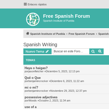
Enlaces rápidos
Free Spanish Forum
Spanish Institute of Puebla
Spanish Institute of Puebla
Free Spanish Forum
Spanish
Spanish Writing
Buscar
Bús
Nuevo Tema
TEMAS
Haya o haigas?
por
jasonfletcher
»Diciembre 5, 2023, 12:13 pm
Qué o Que
por
benjamincrocker
»Diciembre 6, 2023, 11:22 am
mi o mí?
por
benjamincrocker
»Noviembre 29, 2023, 12:37 pm
possessive adjectives
por
Woods
»Octubre 2, 2023, 11:34 am
use of a