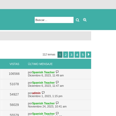
Buscar
Búsqueda avanza
1
2
3
4
5
Siguiente
112 temas
VISTAS
ÚLTIMO MENSAJE
V
por
Spanish Teacher
106566
e
Diciembre 6, 2023, 11:49 am
r
ú
V
por
Spanish Teacher
51078
l
e
Diciembre 6, 2023, 11:47 am
t
r
i
ú
V
por
admin
m
54927
l
e
Diciembre 1, 2023, 1:15 pm
o
t
r
m
i
ú
e
V
por
Spanish Teacher
m
56029
l
n
e
Noviembre 24, 2023, 10:41 am
o
t
s
r
m
i
a
ú
e
V
por
Spanish Teacher
m
55579
j
l