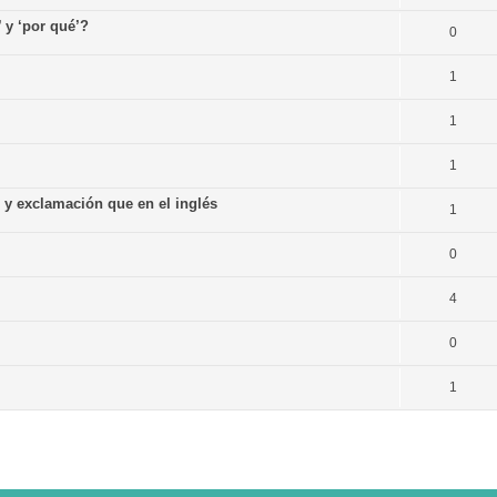
’ y ‘por qué’?
0
1
1
1
n y exclamación que en el inglés
1
0
4
0
1