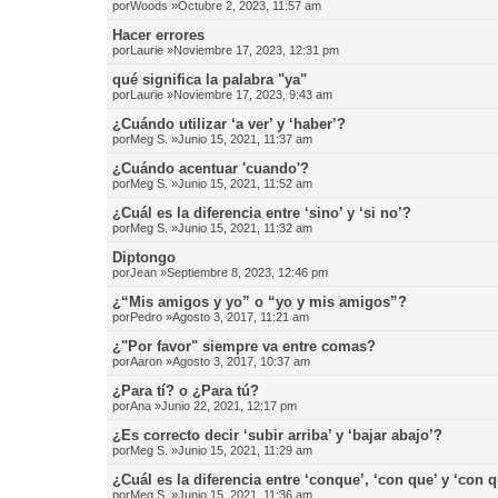
por
Woods
»Octubre 2, 2023, 11:57 am
Hacer errores
por
Laurie
»Noviembre 17, 2023, 12:31 pm
qué significa la palabra "ya"
por
Laurie
»Noviembre 17, 2023, 9:43 am
¿Cuándo utilizar ‘a ver’ y ‘haber’?
por
Meg S.
»Junio 15, 2021, 11:37 am
¿Cuándo acentuar 'cuando'?
por
Meg S.
»Junio 15, 2021, 11:52 am
¿Cuál es la diferencia entre ‘sino’ y ‘si no’?
por
Meg S.
»Junio 15, 2021, 11:32 am
Diptongo
por
Jean
»Septiembre 8, 2023, 12:46 pm
¿“Mis amigos y yo” o “yo y mis amigos”?
por
Pedro
»Agosto 3, 2017, 11:21 am
¿"Por favor" siempre va entre comas?
por
Aaron
»Agosto 3, 2017, 10:37 am
¿Para tí? o ¿Para tú?
por
Ana
»Junio 22, 2021, 12:17 pm
¿Es correcto decir ‘subir arriba’ y ‘bajar abajo’?
por
Meg S.
»Junio 15, 2021, 11:29 am
¿Cuál es la diferencia entre ‘conque’, ‘con que’ y ‘con 
por
Meg S.
»Junio 15, 2021, 11:36 am