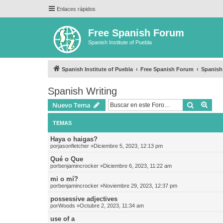
Enlaces rápidos
Free Spanish Forum
Spanish Institute of Puebla
Spanish Institute of Puebla
Free Spanish Forum
Spanish
Spanish Writing
Buscar
Bús
Nuevo Tema
TEMAS
Haya o haigas?
por
jasonfletcher
»Diciembre 5, 2023, 12:13 pm
Qué o Que
por
benjamincrocker
»Diciembre 6, 2023, 11:22 am
mi o mí?
por
benjamincrocker
»Noviembre 29, 2023, 12:37 pm
possessive adjectives
por
Woods
»Octubre 2, 2023, 11:34 am
use of a