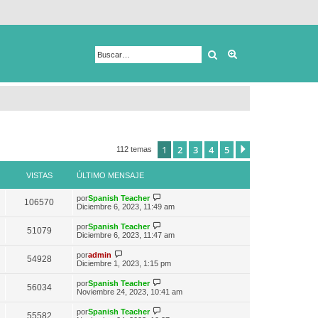
Buscar
Búsqueda avanza
1
2
3
4
5
Siguiente
112 temas
VISTAS
ÚLTIMO MENSAJE
V
por
Spanish Teacher
106570
e
Diciembre 6, 2023, 11:49 am
r
ú
V
por
Spanish Teacher
51079
l
e
Diciembre 6, 2023, 11:47 am
t
r
i
ú
V
por
admin
m
54928
l
e
Diciembre 1, 2023, 1:15 pm
o
t
r
m
i
ú
e
V
por
Spanish Teacher
m
56034
l
n
e
Noviembre 24, 2023, 10:41 am
o
t
s
r
m
i
a
ú
e
V
por
Spanish Teacher
m
55582
j
l