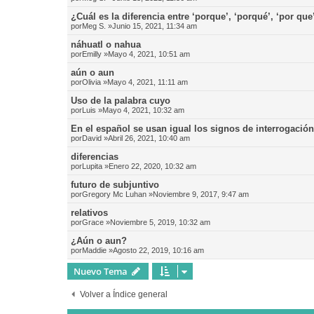
¿Cuál es la diferencia entre ‘porque’, ‘porqué’, ‘por que
por
Meg S.
»Junio 15, 2021, 11:34 am
náhuatl o nahua
por
Emilly
»Mayo 4, 2021, 10:51 am
aún o aun
por
Olivia
»Mayo 4, 2021, 11:11 am
Uso de la palabra cuyo
por
Luis
»Mayo 4, 2021, 10:32 am
En el español se usan igual los signos de interrogació
por
David
»Abril 26, 2021, 10:40 am
diferencias
por
Lupita
»Enero 22, 2020, 10:32 am
futuro de subjuntivo
por
Gregory Mc Luhan
»Noviembre 9, 2017, 9:47 am
relativos
por
Grace
»Noviembre 5, 2019, 10:32 am
¿Aún o aun?
por
Maddie
»Agosto 22, 2019, 10:16 am
Nuevo Tema
Volver a Índice general