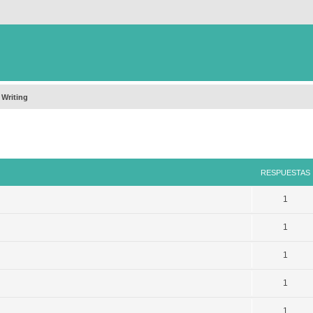
 Writing
queda avanzada
RESPUESTAS
1
1
1
1
1