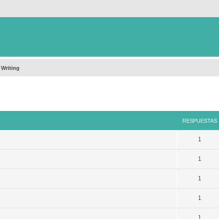
 Writing
queda avanzada
RESPUESTAS
1
1
1
1
1