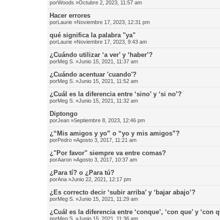
por
Woods
»Octubre 2, 2023, 11:57 am
Hacer errores
por
Laurie
»Noviembre 17, 2023, 12:31 pm
qué significa la palabra "ya"
por
Laurie
»Noviembre 17, 2023, 9:43 am
¿Cuándo utilizar ‘a ver’ y ‘haber’?
por
Meg S.
»Junio 15, 2021, 11:37 am
¿Cuándo acentuar 'cuando'?
por
Meg S.
»Junio 15, 2021, 11:52 am
¿Cuál es la diferencia entre ‘sino’ y ‘si no’?
por
Meg S.
»Junio 15, 2021, 11:32 am
Diptongo
por
Jean
»Septiembre 8, 2023, 12:46 pm
¿“Mis amigos y yo” o “yo y mis amigos”?
por
Pedro
»Agosto 3, 2017, 11:21 am
¿"Por favor" siempre va entre comas?
por
Aaron
»Agosto 3, 2017, 10:37 am
¿Para tí? o ¿Para tú?
por
Ana
»Junio 22, 2021, 12:17 pm
¿Es correcto decir ‘subir arriba’ y ‘bajar abajo’?
por
Meg S.
»Junio 15, 2021, 11:29 am
¿Cuál es la diferencia entre ‘conque’, ‘con que’ y ‘con 
por
Meg S.
»Junio 15, 2021, 11:36 am