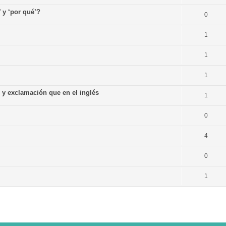
’ y ‘por qué’?
0
1
1
1
n y exclamación que en el inglés
1
0
4
0
1