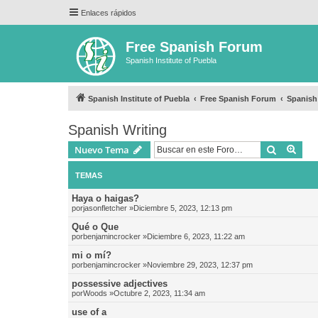
Enlaces rápidos
Free Spanish Forum
Spanish Institute of Puebla
Spanish Institute of Puebla
Free Spanish Forum
Spanish
Spanish Writing
Buscar
Bús
Nuevo Tema
TEMAS
Haya o haigas?
por
jasonfletcher
»Diciembre 5, 2023, 12:13 pm
Qué o Que
por
benjamincrocker
»Diciembre 6, 2023, 11:22 am
mi o mí?
por
benjamincrocker
»Noviembre 29, 2023, 12:37 pm
possessive adjectives
por
Woods
»Octubre 2, 2023, 11:34 am
use of a