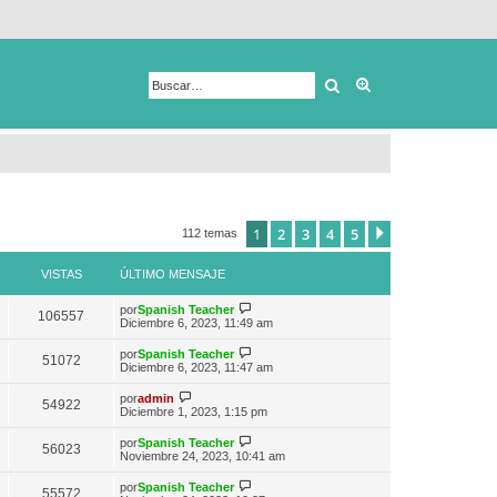
Buscar
Búsqueda avanza
1
2
3
4
5
Siguiente
112 temas
VISTAS
ÚLTIMO MENSAJE
V
por
Spanish Teacher
106557
e
Diciembre 6, 2023, 11:49 am
r
ú
V
por
Spanish Teacher
51072
l
e
Diciembre 6, 2023, 11:47 am
t
r
i
ú
V
por
admin
m
54922
l
e
Diciembre 1, 2023, 1:15 pm
o
t
r
m
i
ú
e
V
por
Spanish Teacher
m
56023
l
n
e
Noviembre 24, 2023, 10:41 am
o
t
s
r
m
i
a
ú
e
V
por
Spanish Teacher
m
55572
j
l