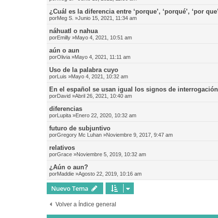
¿Cuál es la diferencia entre ‘porque’, ‘porqué’, ‘por que
por
Meg S.
»Junio 15, 2021, 11:34 am
náhuatl o nahua
por
Emilly
»Mayo 4, 2021, 10:51 am
aún o aun
por
Olivia
»Mayo 4, 2021, 11:11 am
Uso de la palabra cuyo
por
Luis
»Mayo 4, 2021, 10:32 am
En el español se usan igual los signos de interrogació
por
David
»Abril 26, 2021, 10:40 am
diferencias
por
Lupita
»Enero 22, 2020, 10:32 am
futuro de subjuntivo
por
Gregory Mc Luhan
»Noviembre 9, 2017, 9:47 am
relativos
por
Grace
»Noviembre 5, 2019, 10:32 am
¿Aún o aun?
por
Maddie
»Agosto 22, 2019, 10:16 am
Nuevo Tema
Volver a Índice general