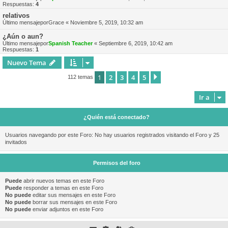
Respuestas:
4
relativos
Último mensajepor
Grace
«
Noviembre 5, 2019, 10:32 am
¿Aún o aun?
Último mensajepor
Spanish Teacher
«
Septiembre 6, 2019, 10:42 am
Respuestas:
1
Nuevo Tema
1
2
3
4
5
Siguiente
112 temas
Ir a
¿Quién está conectado?
Usuarios navegando por este Foro: No hay usuarios registrados visitando el Foro y 25
invitados
Permisos del foro
Puede
abrir nuevos temas en este Foro
Puede
responder a temas en este Foro
No puede
editar sus mensajes en este Foro
No puede
borrar sus mensajes en este Foro
No puede
enviar adjuntos en este Foro