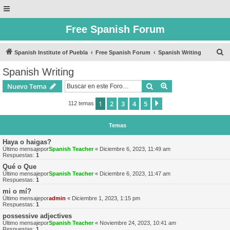
Free Spanish Forum
B
Spanish Institute of Puebla
Free Spanish Forum
Spanish Writing
u
Spanish Writing
s
Buscar
Búsqueda avanzad
Nuevo Tema
c
a
1
2
3
4
5
Siguiente
112 temas
r
Temas
Haya o haigas?
Último mensajepor
Spanish Teacher
«
Diciembre 6, 2023, 11:49 am
Respuestas:
1
Qué o Que
Último mensajepor
Spanish Teacher
«
Diciembre 6, 2023, 11:47 am
Respuestas:
1
mi o mí?
Último mensajepor
admin
«
Diciembre 1, 2023, 1:15 pm
Respuestas:
1
possessive adjectives
Último mensajepor
Spanish Teacher
«
Noviembre 24, 2023, 10:41 am
Respuestas:
1