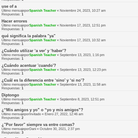
use of a
Último mensajepor
Spanish Teacher
«
Noviembre 24, 2023, 10:27 am
Respuestas:
1
Hacer errores
Último mensajepor
Spanish Teacher
«
Noviembre 17, 2023, 12:51 pm
Respuestas:
1
qué significa la palabra "ya"
Último mensajepor
Spanish Teacher
«
Noviembre 17, 2023, 10:32 am
Respuestas:
1
¿Cuándo utilizar ‘a ver’ y ‘haber’?
Último mensajepor
Spanish Teacher
«
Septiembre 13, 2023, 1:16 pm
Respuestas:
1
¿Cuándo acentuar 'cuando'?
Último mensajepor
Spanish Teacher
«
Septiembre 13, 2023, 12:23 pm
Respuestas:
1
¿Cuál es la diferencia entre ‘sino’ y ‘si no’?
Último mensajepor
Spanish Teacher
«
Septiembre 13, 2023, 11:58 am
Respuestas:
1
Diptongo
Último mensajepor
Spanish Teacher
«
Septiembre 8, 2023, 12:51 pm
Respuestas:
1
¿“Mis amigos y yo” o “yo y mis amigos”?
Último mensajepor
Invitado
«
Enero 27, 2022, 12:46 am
Respuestas:
2
¿"Por favor" siempre va entre comas?
Último mensajepor
Dani
«
Octubre 30, 2021, 2:37 pm
Respuestas:
3