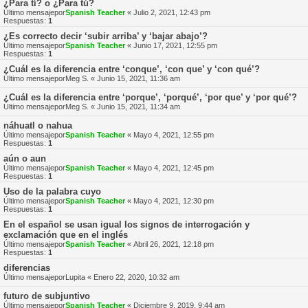
¿Para tí? o ¿Para tú?
Último mensajepor
Spanish Teacher
«
Julio 2, 2021, 12:43 pm
Respuestas:
1
¿Es correcto decir ‘subir arriba’ y ‘bajar abajo’?
Último mensajepor
Spanish Teacher
«
Junio 17, 2021, 12:55 pm
Respuestas:
1
¿Cuál es la diferencia entre ‘conque’, ‘con que’ y ‘con qué’?
Último mensajepor
Meg S.
«
Junio 15, 2021, 11:36 am
¿Cuál es la diferencia entre ‘porque’, ‘porqué’, ‘por que’ y ‘por qué’?
Último mensajepor
Meg S.
«
Junio 15, 2021, 11:34 am
náhuatl o nahua
Último mensajepor
Spanish Teacher
«
Mayo 4, 2021, 12:55 pm
Respuestas:
1
aún o aun
Último mensajepor
Spanish Teacher
«
Mayo 4, 2021, 12:45 pm
Respuestas:
1
Uso de la palabra cuyo
Último mensajepor
Spanish Teacher
«
Mayo 4, 2021, 12:30 pm
Respuestas:
1
En el español se usan igual los signos de interrogación y
exclamación que en el inglés
Último mensajepor
Spanish Teacher
«
Abril 26, 2021, 12:18 pm
Respuestas:
1
diferencias
Último mensajepor
Lupita
«
Enero 22, 2020, 10:32 am
futuro de subjuntivo
Último mensajepor
Spanish Teacher
«
Diciembre 9, 2019, 9:44 am