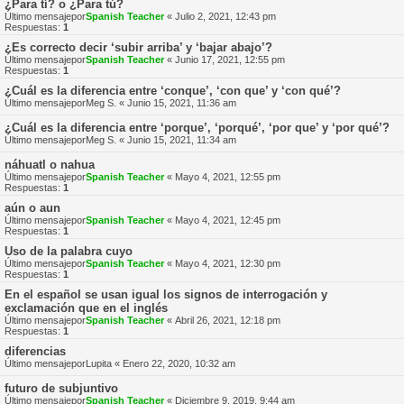
¿Para tí? o ¿Para tú?
Último mensajepor
Spanish Teacher
«
Julio 2, 2021, 12:43 pm
Respuestas:
1
¿Es correcto decir ‘subir arriba’ y ‘bajar abajo’?
Último mensajepor
Spanish Teacher
«
Junio 17, 2021, 12:55 pm
Respuestas:
1
¿Cuál es la diferencia entre ‘conque’, ‘con que’ y ‘con qué’?
Último mensajepor
Meg S.
«
Junio 15, 2021, 11:36 am
¿Cuál es la diferencia entre ‘porque’, ‘porqué’, ‘por que’ y ‘por qué’?
Último mensajepor
Meg S.
«
Junio 15, 2021, 11:34 am
náhuatl o nahua
Último mensajepor
Spanish Teacher
«
Mayo 4, 2021, 12:55 pm
Respuestas:
1
aún o aun
Último mensajepor
Spanish Teacher
«
Mayo 4, 2021, 12:45 pm
Respuestas:
1
Uso de la palabra cuyo
Último mensajepor
Spanish Teacher
«
Mayo 4, 2021, 12:30 pm
Respuestas:
1
En el español se usan igual los signos de interrogación y
exclamación que en el inglés
Último mensajepor
Spanish Teacher
«
Abril 26, 2021, 12:18 pm
Respuestas:
1
diferencias
Último mensajepor
Lupita
«
Enero 22, 2020, 10:32 am
futuro de subjuntivo
Último mensajepor
Spanish Teacher
«
Diciembre 9, 2019, 9:44 am