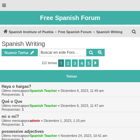
Free Spanish Forum
B
Spanish Institute of Puebla
Free Spanish Forum
Spanish Writing
u
Spanish Writing
s
Buscar
Búsqueda avanzad
Nuevo Tema
c
a
1
2
3
4
5
Siguiente
112 temas
r
Temas
Haya o haigas?
Último mensajepor
Spanish Teacher
«
Diciembre 6, 2023, 11:49 am
Respuestas:
1
Qué o Que
Último mensajepor
Spanish Teacher
«
Diciembre 6, 2023, 11:47 am
Respuestas:
1
mi o mí?
Último mensajepor
admin
«
Diciembre 1, 2023, 1:15 pm
Respuestas:
1
possessive adjectives
Último mensajepor
Spanish Teacher
«
Noviembre 24, 2023, 10:41 am
Respuestas:
1