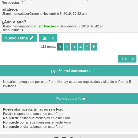
Respuestas:
4
relativos
Último mensajepor
Grace
«
Noviembre 5, 2019, 10:32 am
¿Aún o aun?
Último mensajepor
Spanish Teacher
«
Septiembre 6, 2019, 10:42 am
Respuestas:
1
Nuevo Tema
1
2
3
4
5
Siguiente
112 temas
Ir a
¿Quién está conectado?
Usuarios navegando por este Foro: No hay usuarios registrados visitando el Foro y 5
invitados
Permisos del foro
Puede
abrir nuevos temas en este Foro
Puede
responder a temas en este Foro
No puede
editar sus mensajes en este Foro
No puede
borrar sus mensajes en este Foro
No puede
enviar adjuntos en este Foro