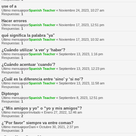
use of a
Último mensajepor
Spanish Teacher
«
Noviembre 24, 2023, 10:27 am
Respuestas:
1
Hacer errores
Último mensajepor
Spanish Teacher
«
Noviembre 17, 2023, 12:51 pm
Respuestas:
1
qué significa la palabra "ya"
Último mensajepor
Spanish Teacher
«
Noviembre 17, 2023, 10:32 am
Respuestas:
1
¿Cuándo utilizar ‘a ver’ y ‘haber’?
Último mensajepor
Spanish Teacher
«
Septiembre 13, 2023, 1:16 pm
Respuestas:
1
¿Cuándo acentuar 'cuando'?
Último mensajepor
Spanish Teacher
«
Septiembre 13, 2023, 12:23 pm
Respuestas:
1
¿Cuál es la diferencia entre ‘sino’ y ‘si no’?
Último mensajepor
Spanish Teacher
«
Septiembre 13, 2023, 11:58 am
Respuestas:
1
Diptongo
Último mensajepor
Spanish Teacher
«
Septiembre 8, 2023, 12:51 pm
Respuestas:
1
¿“Mis amigos y yo” o “yo y mis amigos”?
Último mensajepor
Invitado
«
Enero 27, 2022, 12:46 am
Respuestas:
2
¿"Por favor" siempre va entre comas?
Último mensajepor
Dani
«
Octubre 30, 2021, 2:37 pm
Respuestas:
3