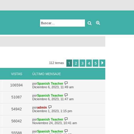
Buscar
Búsqueda avanza
1
2
3
4
5
Siguiente
112 temas
VISTAS
ÚLTIMO MENSAJE
V
por
Spanish Teacher
106594
e
Diciembre 6, 2023, 11:49 am
r
ú
V
por
Spanish Teacher
51087
l
e
Diciembre 6, 2023, 11:47 am
t
r
i
ú
V
por
admin
m
54942
l
e
Diciembre 1, 2023, 1:15 pm
o
t
r
m
i
ú
e
V
por
Spanish Teacher
m
56042
l
n
e
Noviembre 24, 2023, 10:41 am
o
t
s
r
m
i
a
ú
e
V
por
Spanish Teacher
m
55588
j
l