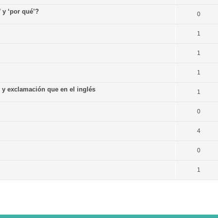
’ y ‘por qué’?
0
1
1
1
n y exclamación que en el inglés
1
0
4
0
1