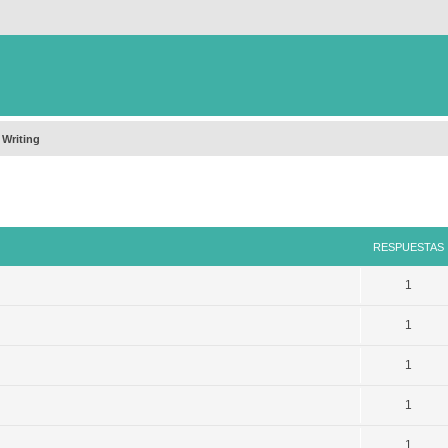
 Writing
queda avanzada
RESPUESTAS
1
1
1
1
1