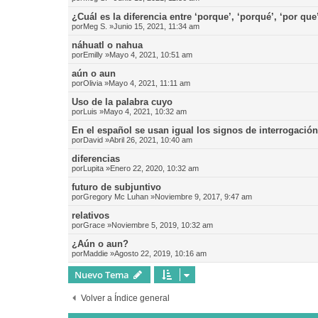
¿Cuál es la diferencia entre ‘porque’, ‘porqué’, ‘por que
por
Meg S.
»Junio 15, 2021, 11:34 am
náhuatl o nahua
por
Emilly
»Mayo 4, 2021, 10:51 am
aún o aun
por
Olivia
»Mayo 4, 2021, 11:11 am
Uso de la palabra cuyo
por
Luis
»Mayo 4, 2021, 10:32 am
En el español se usan igual los signos de interrogació
por
David
»Abril 26, 2021, 10:40 am
diferencias
por
Lupita
»Enero 22, 2020, 10:32 am
futuro de subjuntivo
por
Gregory Mc Luhan
»Noviembre 9, 2017, 9:47 am
relativos
por
Grace
»Noviembre 5, 2019, 10:32 am
¿Aún o aun?
por
Maddie
»Agosto 22, 2019, 10:16 am
Nuevo Tema
Volver a Índice general