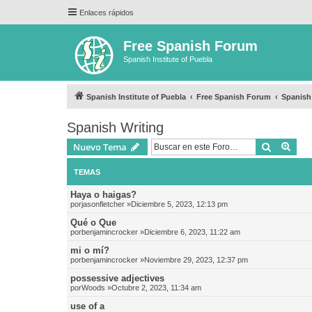
Enlaces rápidos
Free Spanish Forum
Spanish Institute of Puebla
Spanish Institute of Puebla
Free Spanish Forum
Spanish
Spanish Writing
Buscar
Bús
Nuevo Tema
TEMAS
Haya o haigas?
por
jasonfletcher
»Diciembre 5, 2023, 12:13 pm
Qué o Que
por
benjamincrocker
»Diciembre 6, 2023, 11:22 am
mi o mí?
por
benjamincrocker
»Noviembre 29, 2023, 12:37 pm
possessive adjectives
por
Woods
»Octubre 2, 2023, 11:34 am
use of a