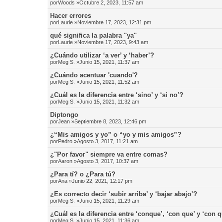
por
Woods
»Octubre 2, 2023, 11:57 am
Hacer errores
por
Laurie
»Noviembre 17, 2023, 12:31 pm
qué significa la palabra "ya"
por
Laurie
»Noviembre 17, 2023, 9:43 am
¿Cuándo utilizar ‘a ver’ y ‘haber’?
por
Meg S.
»Junio 15, 2021, 11:37 am
¿Cuándo acentuar 'cuando'?
por
Meg S.
»Junio 15, 2021, 11:52 am
¿Cuál es la diferencia entre ‘sino’ y ‘si no’?
por
Meg S.
»Junio 15, 2021, 11:32 am
Diptongo
por
Jean
»Septiembre 8, 2023, 12:46 pm
¿“Mis amigos y yo” o “yo y mis amigos”?
por
Pedro
»Agosto 3, 2017, 11:21 am
¿"Por favor" siempre va entre comas?
por
Aaron
»Agosto 3, 2017, 10:37 am
¿Para tí? o ¿Para tú?
por
Ana
»Junio 22, 2021, 12:17 pm
¿Es correcto decir ‘subir arriba’ y ‘bajar abajo’?
por
Meg S.
»Junio 15, 2021, 11:29 am
¿Cuál es la diferencia entre ‘conque’, ‘con que’ y ‘con 
por
Meg S.
»Junio 15, 2021, 11:36 am