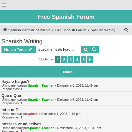
Free Spanish Forum
B
Spanish Institute of Puebla
Free Spanish Forum
Spanish Writing
u
Spanish Writing
s
Buscar
Búsqueda avanzad
Nuevo Tema
c
a
1
2
3
4
5
Siguiente
112 temas
r
Temas
Haya o haigas?
Último mensajepor
Spanish Teacher
«
Diciembre 6, 2023, 11:49 am
Respuestas:
1
Qué o Que
Último mensajepor
Spanish Teacher
«
Diciembre 6, 2023, 11:47 am
Respuestas:
1
mi o mí?
Último mensajepor
admin
«
Diciembre 1, 2023, 1:15 pm
Respuestas:
1
possessive adjectives
Último mensajepor
Spanish Teacher
«
Noviembre 24, 2023, 10:41 am
Respuestas:
1