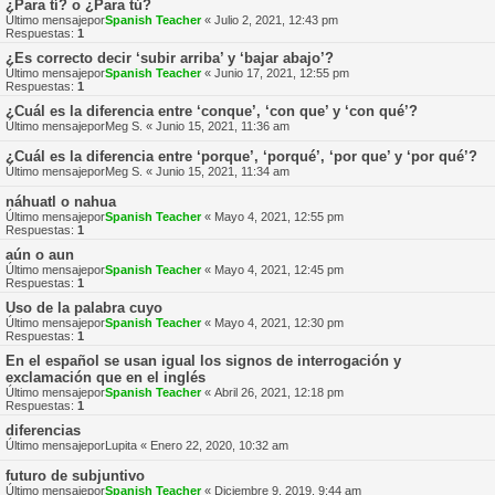
¿Para tí? o ¿Para tú?
Último mensajepor
Spanish Teacher
«
Julio 2, 2021, 12:43 pm
Respuestas:
1
¿Es correcto decir ‘subir arriba’ y ‘bajar abajo’?
Último mensajepor
Spanish Teacher
«
Junio 17, 2021, 12:55 pm
Respuestas:
1
¿Cuál es la diferencia entre ‘conque’, ‘con que’ y ‘con qué’?
Último mensajepor
Meg S.
«
Junio 15, 2021, 11:36 am
¿Cuál es la diferencia entre ‘porque’, ‘porqué’, ‘por que’ y ‘por qué’?
Último mensajepor
Meg S.
«
Junio 15, 2021, 11:34 am
náhuatl o nahua
Último mensajepor
Spanish Teacher
«
Mayo 4, 2021, 12:55 pm
Respuestas:
1
aún o aun
Último mensajepor
Spanish Teacher
«
Mayo 4, 2021, 12:45 pm
Respuestas:
1
Uso de la palabra cuyo
Último mensajepor
Spanish Teacher
«
Mayo 4, 2021, 12:30 pm
Respuestas:
1
En el español se usan igual los signos de interrogación y
exclamación que en el inglés
Último mensajepor
Spanish Teacher
«
Abril 26, 2021, 12:18 pm
Respuestas:
1
diferencias
Último mensajepor
Lupita
«
Enero 22, 2020, 10:32 am
futuro de subjuntivo
Último mensajepor
Spanish Teacher
«
Diciembre 9, 2019, 9:44 am