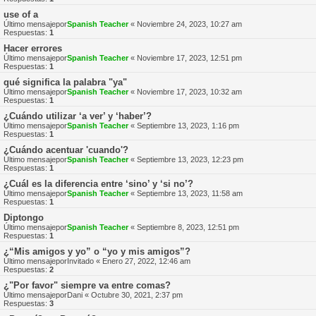
use of a
Último mensajepor
Spanish Teacher
«
Noviembre 24, 2023, 10:27 am
Respuestas:
1
Hacer errores
Último mensajepor
Spanish Teacher
«
Noviembre 17, 2023, 12:51 pm
Respuestas:
1
qué significa la palabra "ya"
Último mensajepor
Spanish Teacher
«
Noviembre 17, 2023, 10:32 am
Respuestas:
1
¿Cuándo utilizar ‘a ver’ y ‘haber’?
Último mensajepor
Spanish Teacher
«
Septiembre 13, 2023, 1:16 pm
Respuestas:
1
¿Cuándo acentuar 'cuando'?
Último mensajepor
Spanish Teacher
«
Septiembre 13, 2023, 12:23 pm
Respuestas:
1
¿Cuál es la diferencia entre ‘sino’ y ‘si no’?
Último mensajepor
Spanish Teacher
«
Septiembre 13, 2023, 11:58 am
Respuestas:
1
Diptongo
Último mensajepor
Spanish Teacher
«
Septiembre 8, 2023, 12:51 pm
Respuestas:
1
¿“Mis amigos y yo” o “yo y mis amigos”?
Último mensajepor
Invitado
«
Enero 27, 2022, 12:46 am
Respuestas:
2
¿"Por favor" siempre va entre comas?
Último mensajepor
Dani
«
Octubre 30, 2021, 2:37 pm
Respuestas:
3