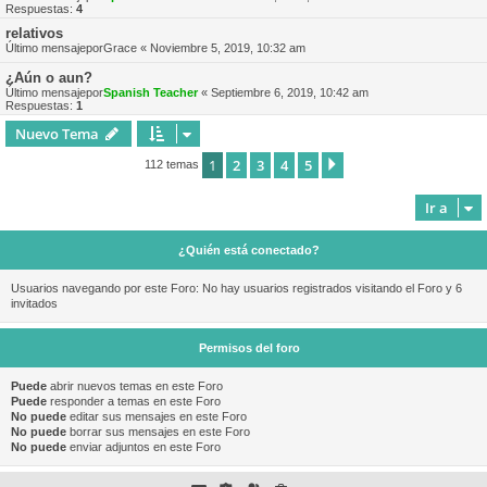
Respuestas:
4
relativos
Último mensajepor
Grace
«
Noviembre 5, 2019, 10:32 am
¿Aún o aun?
Último mensajepor
Spanish Teacher
«
Septiembre 6, 2019, 10:42 am
Respuestas:
1
Nuevo Tema
1
2
3
4
5
Siguiente
112 temas
Ir a
¿Quién está conectado?
Usuarios navegando por este Foro: No hay usuarios registrados visitando el Foro y 6
invitados
Permisos del foro
Puede
abrir nuevos temas en este Foro
Puede
responder a temas en este Foro
No puede
editar sus mensajes en este Foro
No puede
borrar sus mensajes en este Foro
No puede
enviar adjuntos en este Foro