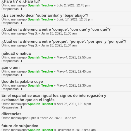
¿Para tí? o ¿Para tú?
Último mensajepor
Spanish Teacher
«
Julio 2, 2021, 12:43 pm
Respuestas:
1
¿Es correcto decir ‘subir arriba’ y ‘bajar abajo’?
Último mensajepor
Spanish Teacher
«
Junio 17, 2021, 12:55 pm
Respuestas:
1
¿Cuál es la diferencia entre ‘conque’, ‘con que’ y ‘con qué’?
Último mensajepor
Meg S.
«
Junio 15, 2021, 11:36 am
¿Cuál es la diferencia entre ‘porque’, ‘porqué’, ‘por que’ y ‘por qué’?
Último mensajepor
Meg S.
«
Junio 15, 2021, 11:34 am
náhuatl o nahua
Último mensajepor
Spanish Teacher
«
Mayo 4, 2021, 12:55 pm
Respuestas:
1
aún o aun
Último mensajepor
Spanish Teacher
«
Mayo 4, 2021, 12:45 pm
Respuestas:
1
Uso de la palabra cuyo
Último mensajepor
Spanish Teacher
«
Mayo 4, 2021, 12:30 pm
Respuestas:
1
En el español se usan igual los signos de interrogación y
exclamación que en el inglés
Último mensajepor
Spanish Teacher
«
Abril 26, 2021, 12:18 pm
Respuestas:
1
diferencias
Último mensajepor
Lupita
«
Enero 22, 2020, 10:32 am
futuro de subjuntivo
Último mensajepor
Spanish Teacher
«
Diciembre 9, 2019, 9:44 am