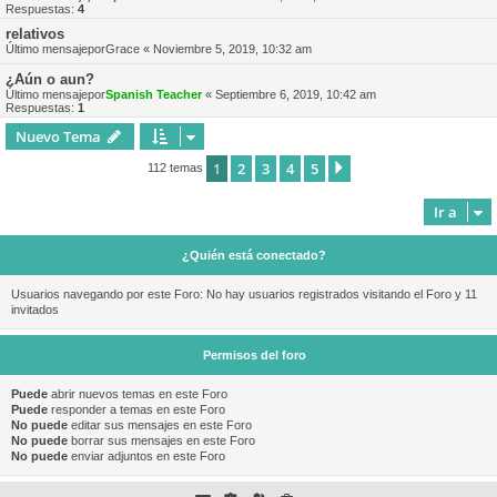
Respuestas:
4
relativos
Último mensajepor
Grace
«
Noviembre 5, 2019, 10:32 am
¿Aún o aun?
Último mensajepor
Spanish Teacher
«
Septiembre 6, 2019, 10:42 am
Respuestas:
1
Nuevo Tema
1
2
3
4
5
Siguiente
112 temas
Ir a
¿Quién está conectado?
Usuarios navegando por este Foro: No hay usuarios registrados visitando el Foro y 11
invitados
Permisos del foro
Puede
abrir nuevos temas en este Foro
Puede
responder a temas en este Foro
No puede
editar sus mensajes en este Foro
No puede
borrar sus mensajes en este Foro
No puede
enviar adjuntos en este Foro