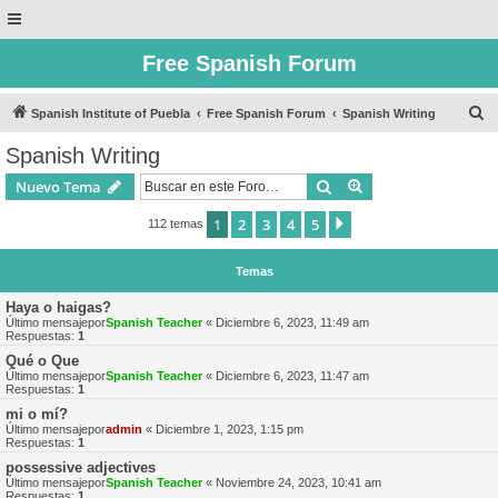
Free Spanish Forum
B
Spanish Institute of Puebla
Free Spanish Forum
Spanish Writing
u
Spanish Writing
s
Buscar
Búsqueda avanzad
Nuevo Tema
c
a
1
2
3
4
5
Siguiente
112 temas
r
Temas
Haya o haigas?
Último mensajepor
Spanish Teacher
«
Diciembre 6, 2023, 11:49 am
Respuestas:
1
Qué o Que
Último mensajepor
Spanish Teacher
«
Diciembre 6, 2023, 11:47 am
Respuestas:
1
mi o mí?
Último mensajepor
admin
«
Diciembre 1, 2023, 1:15 pm
Respuestas:
1
possessive adjectives
Último mensajepor
Spanish Teacher
«
Noviembre 24, 2023, 10:41 am
Respuestas:
1