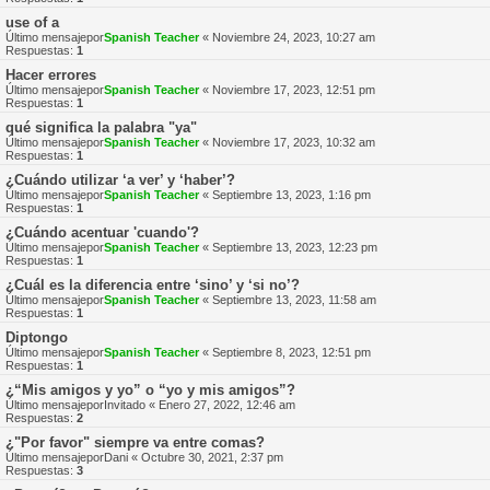
use of a
Último mensajepor
Spanish Teacher
«
Noviembre 24, 2023, 10:27 am
Respuestas:
1
Hacer errores
Último mensajepor
Spanish Teacher
«
Noviembre 17, 2023, 12:51 pm
Respuestas:
1
qué significa la palabra "ya"
Último mensajepor
Spanish Teacher
«
Noviembre 17, 2023, 10:32 am
Respuestas:
1
¿Cuándo utilizar ‘a ver’ y ‘haber’?
Último mensajepor
Spanish Teacher
«
Septiembre 13, 2023, 1:16 pm
Respuestas:
1
¿Cuándo acentuar 'cuando'?
Último mensajepor
Spanish Teacher
«
Septiembre 13, 2023, 12:23 pm
Respuestas:
1
¿Cuál es la diferencia entre ‘sino’ y ‘si no’?
Último mensajepor
Spanish Teacher
«
Septiembre 13, 2023, 11:58 am
Respuestas:
1
Diptongo
Último mensajepor
Spanish Teacher
«
Septiembre 8, 2023, 12:51 pm
Respuestas:
1
¿“Mis amigos y yo” o “yo y mis amigos”?
Último mensajepor
Invitado
«
Enero 27, 2022, 12:46 am
Respuestas:
2
¿"Por favor" siempre va entre comas?
Último mensajepor
Dani
«
Octubre 30, 2021, 2:37 pm
Respuestas:
3