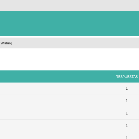
 Writing
queda avanzada
RESPUESTAS
1
1
1
1
1