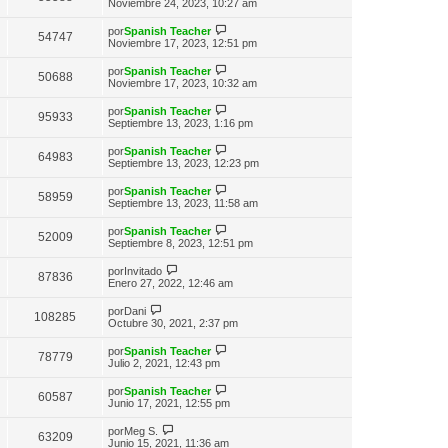
n
e
Noviembre 24, 2023, 10:27 am
o
e
t
s
r
m
i
a
ú
e
V
por
Spanish Teacher
m
54747
j
l
n
e
Noviembre 17, 2023, 12:51 pm
o
e
t
s
r
m
i
a
ú
e
V
por
Spanish Teacher
m
50688
j
l
n
e
Noviembre 17, 2023, 10:32 am
o
e
t
s
r
m
i
a
ú
e
V
por
Spanish Teacher
m
95933
j
l
n
e
Septiembre 13, 2023, 1:16 pm
o
e
t
s
r
m
i
a
ú
e
V
por
Spanish Teacher
m
64983
j
l
n
e
Septiembre 13, 2023, 12:23 pm
o
e
t
s
r
m
i
a
ú
e
V
por
Spanish Teacher
m
58959
j
l
n
e
Septiembre 13, 2023, 11:58 am
o
e
t
s
r
m
i
a
ú
e
V
por
Spanish Teacher
m
52009
j
l
n
e
Septiembre 8, 2023, 12:51 pm
o
e
t
s
r
m
i
a
ú
V
e
por
Invitado
m
87836
j
l
e
n
Enero 27, 2022, 12:46 am
o
e
t
r
s
m
i
ú
a
V
e
por
Dani
m
108285
l
j
e
n
Octubre 30, 2021, 2:37 pm
o
t
e
r
s
m
i
ú
a
e
V
por
Spanish Teacher
m
78779
l
j
n
e
Julio 2, 2021, 12:43 pm
o
t
e
s
r
m
i
a
ú
e
V
por
Spanish Teacher
m
60587
j
l
n
e
Junio 17, 2021, 12:55 pm
o
e
t
s
r
m
i
a
ú
e
V
por
Meg S.
m
63209
j
l
n
e
Junio 15, 2021, 11:36 am
o