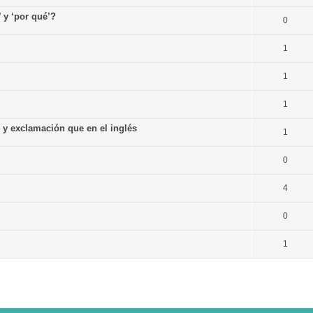
’ y ‘por qué’?
0
1
1
1
n y exclamación que en el inglés
1
0
4
0
1