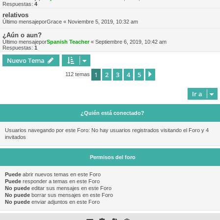
Respuestas:
4
relativos
Último mensajepor
Grace
«
Noviembre 5, 2019, 10:32 am
¿Aún o aun?
Último mensajepor
Spanish Teacher
«
Septiembre 6, 2019, 10:42 am
Respuestas:
1
Nuevo Tema
1
2
3
4
5
Siguiente
112 temas
Ir a
¿Quién está conectado?
Usuarios navegando por este Foro: No hay usuarios registrados visitando el Foro y 4
invitados
Permisos del foro
Puede
abrir nuevos temas en este Foro
Puede
responder a temas en este Foro
No puede
editar sus mensajes en este Foro
No puede
borrar sus mensajes en este Foro
No puede
enviar adjuntos en este Foro