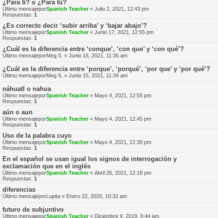
¿Para tí? o ¿Para tú?
Último mensajepor
Spanish Teacher
«
Julio 2, 2021, 12:43 pm
Respuestas:
1
¿Es correcto decir ‘subir arriba’ y ‘bajar abajo’?
Último mensajepor
Spanish Teacher
«
Junio 17, 2021, 12:55 pm
Respuestas:
1
¿Cuál es la diferencia entre ‘conque’, ‘con que’ y ‘con qué’?
Último mensajepor
Meg S.
«
Junio 15, 2021, 11:36 am
¿Cuál es la diferencia entre ‘porque’, ‘porqué’, ‘por que’ y ‘por qué’?
Último mensajepor
Meg S.
«
Junio 15, 2021, 11:34 am
náhuatl o nahua
Último mensajepor
Spanish Teacher
«
Mayo 4, 2021, 12:55 pm
Respuestas:
1
aún o aun
Último mensajepor
Spanish Teacher
«
Mayo 4, 2021, 12:45 pm
Respuestas:
1
Uso de la palabra cuyo
Último mensajepor
Spanish Teacher
«
Mayo 4, 2021, 12:30 pm
Respuestas:
1
En el español se usan igual los signos de interrogación y
exclamación que en el inglés
Último mensajepor
Spanish Teacher
«
Abril 26, 2021, 12:18 pm
Respuestas:
1
diferencias
Último mensajepor
Lupita
«
Enero 22, 2020, 10:32 am
futuro de subjuntivo
Último mensajepor
Spanish Teacher
«
Diciembre 9, 2019, 9:44 am