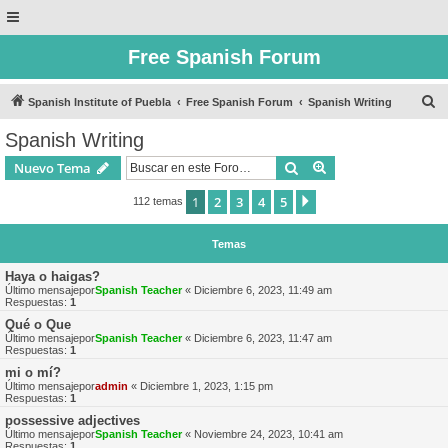
Free Spanish Forum
B
Spanish Institute of Puebla
Free Spanish Forum
Spanish Writing
u
Spanish Writing
s
Buscar
Búsqueda avanzad
Nuevo Tema
c
a
1
2
3
4
5
Siguiente
112 temas
r
Temas
Haya o haigas?
Último mensajepor
Spanish Teacher
«
Diciembre 6, 2023, 11:49 am
Respuestas:
1
Qué o Que
Último mensajepor
Spanish Teacher
«
Diciembre 6, 2023, 11:47 am
Respuestas:
1
mi o mí?
Último mensajepor
admin
«
Diciembre 1, 2023, 1:15 pm
Respuestas:
1
possessive adjectives
Último mensajepor
Spanish Teacher
«
Noviembre 24, 2023, 10:41 am
Respuestas:
1