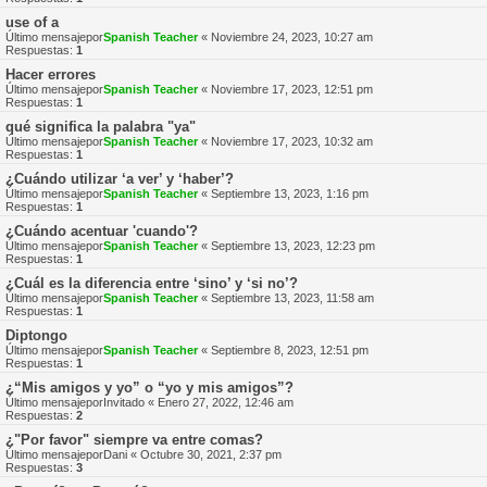
use of a
Último mensajepor
Spanish Teacher
«
Noviembre 24, 2023, 10:27 am
Respuestas:
1
Hacer errores
Último mensajepor
Spanish Teacher
«
Noviembre 17, 2023, 12:51 pm
Respuestas:
1
qué significa la palabra "ya"
Último mensajepor
Spanish Teacher
«
Noviembre 17, 2023, 10:32 am
Respuestas:
1
¿Cuándo utilizar ‘a ver’ y ‘haber’?
Último mensajepor
Spanish Teacher
«
Septiembre 13, 2023, 1:16 pm
Respuestas:
1
¿Cuándo acentuar 'cuando'?
Último mensajepor
Spanish Teacher
«
Septiembre 13, 2023, 12:23 pm
Respuestas:
1
¿Cuál es la diferencia entre ‘sino’ y ‘si no’?
Último mensajepor
Spanish Teacher
«
Septiembre 13, 2023, 11:58 am
Respuestas:
1
Diptongo
Último mensajepor
Spanish Teacher
«
Septiembre 8, 2023, 12:51 pm
Respuestas:
1
¿“Mis amigos y yo” o “yo y mis amigos”?
Último mensajepor
Invitado
«
Enero 27, 2022, 12:46 am
Respuestas:
2
¿"Por favor" siempre va entre comas?
Último mensajepor
Dani
«
Octubre 30, 2021, 2:37 pm
Respuestas:
3