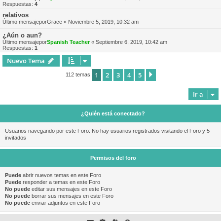
Respuestas:
4
relativos
Último mensajepor
Grace
«
Noviembre 5, 2019, 10:32 am
¿Aún o aun?
Último mensajepor
Spanish Teacher
«
Septiembre 6, 2019, 10:42 am
Respuestas:
1
Nuevo Tema
1
2
3
4
5
Siguiente
112 temas
Ir a
¿Quién está conectado?
Usuarios navegando por este Foro: No hay usuarios registrados visitando el Foro y 5
invitados
Permisos del foro
Puede
abrir nuevos temas en este Foro
Puede
responder a temas en este Foro
No puede
editar sus mensajes en este Foro
No puede
borrar sus mensajes en este Foro
No puede
enviar adjuntos en este Foro