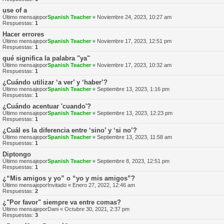
use of a
Último mensajepor
Spanish Teacher
«
Noviembre 24, 2023, 10:27 am
Respuestas:
1
Hacer errores
Último mensajepor
Spanish Teacher
«
Noviembre 17, 2023, 12:51 pm
Respuestas:
1
qué significa la palabra "ya"
Último mensajepor
Spanish Teacher
«
Noviembre 17, 2023, 10:32 am
Respuestas:
1
¿Cuándo utilizar ‘a ver’ y ‘haber’?
Último mensajepor
Spanish Teacher
«
Septiembre 13, 2023, 1:16 pm
Respuestas:
1
¿Cuándo acentuar 'cuando'?
Último mensajepor
Spanish Teacher
«
Septiembre 13, 2023, 12:23 pm
Respuestas:
1
¿Cuál es la diferencia entre ‘sino’ y ‘si no’?
Último mensajepor
Spanish Teacher
«
Septiembre 13, 2023, 11:58 am
Respuestas:
1
Diptongo
Último mensajepor
Spanish Teacher
«
Septiembre 8, 2023, 12:51 pm
Respuestas:
1
¿“Mis amigos y yo” o “yo y mis amigos”?
Último mensajepor
Invitado
«
Enero 27, 2022, 12:46 am
Respuestas:
2
¿"Por favor" siempre va entre comas?
Último mensajepor
Dani
«
Octubre 30, 2021, 2:37 pm
Respuestas:
3