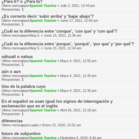
¿Para tí? o ¿Para tú?
Último mensajepor
Spanish Teacher
«
Julio 2, 2021, 12:43 pm
Respuestas:
1
¿Es correcto decir ‘subir arriba’ y ‘bajar abajo’?
Último mensajepor
Spanish Teacher
«
Junio 17, 2021, 12:55 pm
Respuestas:
1
¿Cuál es la diferencia entre ‘conque’, ‘con que’ y ‘con qué’?
Último mensajepor
Meg S.
«
Junio 15, 2021, 11:36 am
¿Cuál es la diferencia entre ‘porque’, ‘porqué’, ‘por que’ y ‘por qué’?
Último mensajepor
Meg S.
«
Junio 15, 2021, 11:34 am
náhuatl o nahua
Último mensajepor
Spanish Teacher
«
Mayo 4, 2021, 12:55 pm
Respuestas:
1
aún o aun
Último mensajepor
Spanish Teacher
«
Mayo 4, 2021, 12:45 pm
Respuestas:
1
Uso de la palabra cuyo
Último mensajepor
Spanish Teacher
«
Mayo 4, 2021, 12:30 pm
Respuestas:
1
En el español se usan igual los signos de interrogación y
exclamación que en el inglés
Último mensajepor
Spanish Teacher
«
Abril 26, 2021, 12:18 pm
Respuestas:
1
diferencias
Último mensajepor
Lupita
«
Enero 22, 2020, 10:32 am
futuro de subjuntivo
Último mensajepor
Spanish Teacher
«
Diciembre 9, 2019, 9:44 am