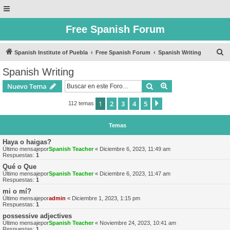
Free Spanish Forum
B
Spanish Institute of Puebla
Free Spanish Forum
Spanish Writing
u
Spanish Writing
s
Buscar
Búsqueda avanzad
Nuevo Tema
c
a
1
2
3
4
5
Siguiente
112 temas
r
Temas
Haya o haigas?
Último mensajepor
Spanish Teacher
«
Diciembre 6, 2023, 11:49 am
Respuestas:
1
Qué o Que
Último mensajepor
Spanish Teacher
«
Diciembre 6, 2023, 11:47 am
Respuestas:
1
mi o mí?
Último mensajepor
admin
«
Diciembre 1, 2023, 1:15 pm
Respuestas:
1
possessive adjectives
Último mensajepor
Spanish Teacher
«
Noviembre 24, 2023, 10:41 am
Respuestas:
1