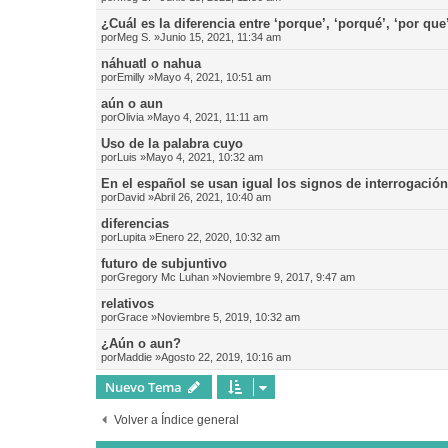
¿Cuál es la diferencia entre ‘porque’, ‘porqué’, ‘por que
por
Meg S.
»Junio 15, 2021, 11:34 am
náhuatl o nahua
por
Emilly
»Mayo 4, 2021, 10:51 am
aún o aun
por
Olivia
»Mayo 4, 2021, 11:11 am
Uso de la palabra cuyo
por
Luis
»Mayo 4, 2021, 10:32 am
En el español se usan igual los signos de interrogació
por
David
»Abril 26, 2021, 10:40 am
diferencias
por
Lupita
»Enero 22, 2020, 10:32 am
futuro de subjuntivo
por
Gregory Mc Luhan
»Noviembre 9, 2017, 9:47 am
relativos
por
Grace
»Noviembre 5, 2019, 10:32 am
¿Aún o aun?
por
Maddie
»Agosto 22, 2019, 10:16 am
Nuevo Tema
Volver a Índice general