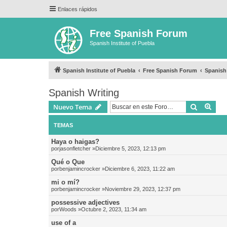
Enlaces rápidos
Free Spanish Forum
Spanish Institute of Puebla
Spanish Institute of Puebla
Free Spanish Forum
Spanish
Spanish Writing
Buscar
Bús
Nuevo Tema
TEMAS
Haya o haigas?
por
jasonfletcher
»Diciembre 5, 2023, 12:13 pm
Qué o Que
por
benjamincrocker
»Diciembre 6, 2023, 11:22 am
mi o mí?
por
benjamincrocker
»Noviembre 29, 2023, 12:37 pm
possessive adjectives
por
Woods
»Octubre 2, 2023, 11:34 am
use of a