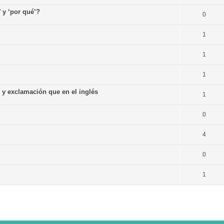
’ y ‘por qué’?
0
1
1
1
n y exclamación que en el inglés
1
0
4
0
1