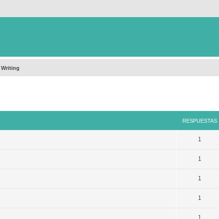
 Writing
queda avanzada
RESPUESTAS
1
1
1
1
1