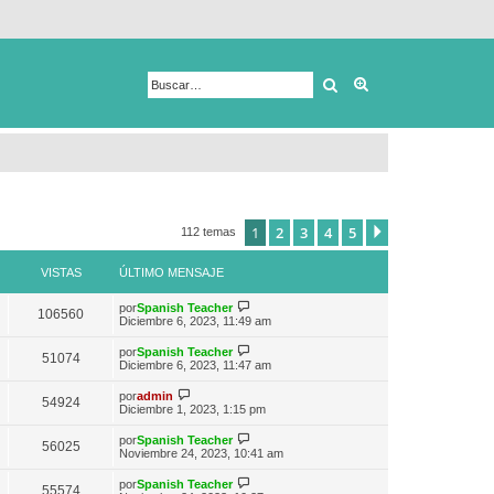
Buscar
Búsqueda avanza
1
2
3
4
5
Siguiente
112 temas
VISTAS
ÚLTIMO MENSAJE
V
por
Spanish Teacher
106560
e
Diciembre 6, 2023, 11:49 am
r
ú
V
por
Spanish Teacher
51074
l
e
Diciembre 6, 2023, 11:47 am
t
r
i
ú
V
por
admin
m
54924
l
e
Diciembre 1, 2023, 1:15 pm
o
t
r
m
i
ú
e
V
por
Spanish Teacher
m
56025
l
n
e
Noviembre 24, 2023, 10:41 am
o
t
s
r
m
i
a
ú
e
V
por
Spanish Teacher
m
55574
j
l