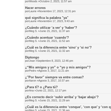
por
Woods
»Octubre 2, 2023, 11:57 am
Hacer errores
por
Laurie
»Noviembre 17, 2023, 12:31 pm
qué significa la palabra "ya"
por
Laurie
»Noviembre 17, 2023, 9:43 am
¿Cuándo utilizar ‘a ver’ y ‘haber’?
por
Meg S.
»Junio 15, 2021, 11:37 am
¿Cuándo acentuar 'cuando'?
por
Meg S.
»Junio 15, 2021, 11:52 am
¿Cuál es la diferencia entre ‘sino’ y ‘si no’?
por
Meg S.
»Junio 15, 2021, 11:32 am
Diptongo
por
Jean
»Septiembre 8, 2023, 12:46 pm
¿“Mis amigos y yo” o “yo y mis amigos”?
por
Pedro
»Agosto 3, 2017, 11:21 am
¿"Por favor" siempre va entre comas?
por
Aaron
»Agosto 3, 2017, 10:37 am
¿Para tí? o ¿Para tú?
por
Ana
»Junio 22, 2021, 12:17 pm
¿Es correcto decir ‘subir arriba’ y ‘bajar abajo’?
por
Meg S.
»Junio 15, 2021, 11:29 am
¿Cuál es la diferencia entre ‘conque’, ‘con que’ y ‘con 
por
Meg S.
»Junio 15, 2021, 11:36 am