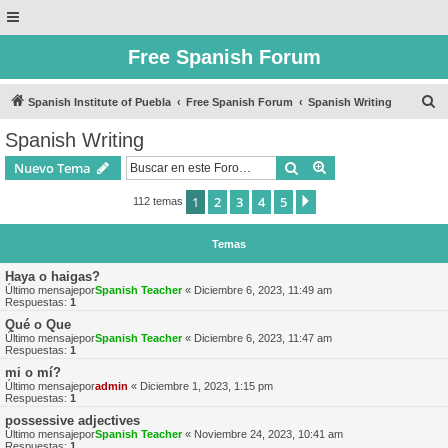
Free Spanish Forum
B
Spanish Institute of Puebla
Free Spanish Forum
Spanish Writing
u
Spanish Writing
s
Buscar
Búsqueda avanzad
Nuevo Tema
c
a
1
2
3
4
5
Siguiente
112 temas
r
Temas
Haya o haigas?
Último mensajepor
Spanish Teacher
«
Diciembre 6, 2023, 11:49 am
Respuestas:
1
Qué o Que
Último mensajepor
Spanish Teacher
«
Diciembre 6, 2023, 11:47 am
Respuestas:
1
mi o mí?
Último mensajepor
admin
«
Diciembre 1, 2023, 1:15 pm
Respuestas:
1
possessive adjectives
Último mensajepor
Spanish Teacher
«
Noviembre 24, 2023, 10:41 am
Respuestas:
1