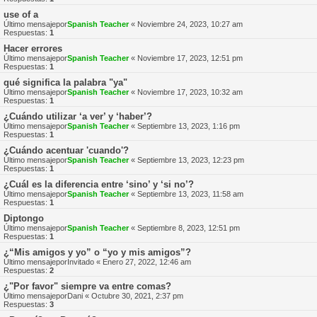
use of a
Último mensajepor
Spanish Teacher
«
Noviembre 24, 2023, 10:27 am
Respuestas:
1
Hacer errores
Último mensajepor
Spanish Teacher
«
Noviembre 17, 2023, 12:51 pm
Respuestas:
1
qué significa la palabra "ya"
Último mensajepor
Spanish Teacher
«
Noviembre 17, 2023, 10:32 am
Respuestas:
1
¿Cuándo utilizar ‘a ver’ y ‘haber’?
Último mensajepor
Spanish Teacher
«
Septiembre 13, 2023, 1:16 pm
Respuestas:
1
¿Cuándo acentuar 'cuando'?
Último mensajepor
Spanish Teacher
«
Septiembre 13, 2023, 12:23 pm
Respuestas:
1
¿Cuál es la diferencia entre ‘sino’ y ‘si no’?
Último mensajepor
Spanish Teacher
«
Septiembre 13, 2023, 11:58 am
Respuestas:
1
Diptongo
Último mensajepor
Spanish Teacher
«
Septiembre 8, 2023, 12:51 pm
Respuestas:
1
¿“Mis amigos y yo” o “yo y mis amigos”?
Último mensajepor
Invitado
«
Enero 27, 2022, 12:46 am
Respuestas:
2
¿"Por favor" siempre va entre comas?
Último mensajepor
Dani
«
Octubre 30, 2021, 2:37 pm
Respuestas:
3