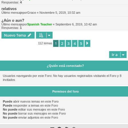
Respuestas:
4
relativos
Último mensajepor
Grace
«
Noviembre 5, 2019, 10:32 am
¿Aún o aun?
Último mensajepor
Spanish Teacher
«
Septiembre 6, 2019, 10:42 am
Respuestas:
1
Nuevo Tema
1
2
3
4
5
Siguiente
112 temas
Ir a
¿Quién está conectado?
Usuarios navegando por este Foro: No hay usuarios registrados visitando el Foro y 8
invitados
Permisos del foro
Puede
abrir nuevos temas en este Foro
Puede
responder a temas en este Foro
No puede
editar sus mensajes en este Foro
No puede
borrar sus mensajes en este Foro
No puede
enviar adjuntos en este Foro