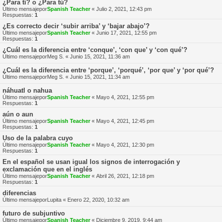
¿Para tí? o ¿Para tú?
Último mensajepor
Spanish Teacher
«
Julio 2, 2021, 12:43 pm
Respuestas:
1
¿Es correcto decir ‘subir arriba’ y ‘bajar abajo’?
Último mensajepor
Spanish Teacher
«
Junio 17, 2021, 12:55 pm
Respuestas:
1
¿Cuál es la diferencia entre ‘conque’, ‘con que’ y ‘con qué’?
Último mensajepor
Meg S.
«
Junio 15, 2021, 11:36 am
¿Cuál es la diferencia entre ‘porque’, ‘porqué’, ‘por que’ y ‘por qué’?
Último mensajepor
Meg S.
«
Junio 15, 2021, 11:34 am
náhuatl o nahua
Último mensajepor
Spanish Teacher
«
Mayo 4, 2021, 12:55 pm
Respuestas:
1
aún o aun
Último mensajepor
Spanish Teacher
«
Mayo 4, 2021, 12:45 pm
Respuestas:
1
Uso de la palabra cuyo
Último mensajepor
Spanish Teacher
«
Mayo 4, 2021, 12:30 pm
Respuestas:
1
En el español se usan igual los signos de interrogación y
exclamación que en el inglés
Último mensajepor
Spanish Teacher
«
Abril 26, 2021, 12:18 pm
Respuestas:
1
diferencias
Último mensajepor
Lupita
«
Enero 22, 2020, 10:32 am
futuro de subjuntivo
Último mensajepor
Spanish Teacher
«
Diciembre 9, 2019, 9:44 am