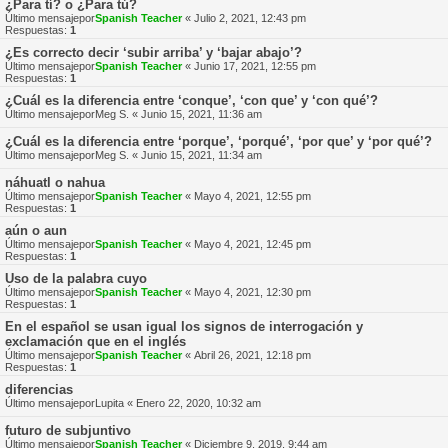
¿Para tí? o ¿Para tú?
Último mensajepor
Spanish Teacher
«
Julio 2, 2021, 12:43 pm
Respuestas:
1
¿Es correcto decir ‘subir arriba’ y ‘bajar abajo’?
Último mensajepor
Spanish Teacher
«
Junio 17, 2021, 12:55 pm
Respuestas:
1
¿Cuál es la diferencia entre ‘conque’, ‘con que’ y ‘con qué’?
Último mensajepor
Meg S.
«
Junio 15, 2021, 11:36 am
¿Cuál es la diferencia entre ‘porque’, ‘porqué’, ‘por que’ y ‘por qué’?
Último mensajepor
Meg S.
«
Junio 15, 2021, 11:34 am
náhuatl o nahua
Último mensajepor
Spanish Teacher
«
Mayo 4, 2021, 12:55 pm
Respuestas:
1
aún o aun
Último mensajepor
Spanish Teacher
«
Mayo 4, 2021, 12:45 pm
Respuestas:
1
Uso de la palabra cuyo
Último mensajepor
Spanish Teacher
«
Mayo 4, 2021, 12:30 pm
Respuestas:
1
En el español se usan igual los signos de interrogación y
exclamación que en el inglés
Último mensajepor
Spanish Teacher
«
Abril 26, 2021, 12:18 pm
Respuestas:
1
diferencias
Último mensajepor
Lupita
«
Enero 22, 2020, 10:32 am
futuro de subjuntivo
Último mensajepor
Spanish Teacher
«
Diciembre 9, 2019, 9:44 am