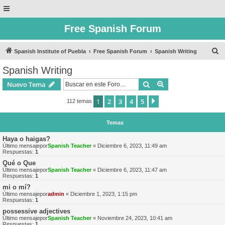
Free Spanish Forum
B
Spanish Institute of Puebla
Free Spanish Forum
Spanish Writing
u
Spanish Writing
s
Buscar
Búsqueda avanzad
Nuevo Tema
c
a
1
2
3
4
5
Siguiente
112 temas
r
Temas
Haya o haigas?
Último mensajepor
Spanish Teacher
«
Diciembre 6, 2023, 11:49 am
Respuestas:
1
Qué o Que
Último mensajepor
Spanish Teacher
«
Diciembre 6, 2023, 11:47 am
Respuestas:
1
mi o mí?
Último mensajepor
admin
«
Diciembre 1, 2023, 1:15 pm
Respuestas:
1
possessive adjectives
Último mensajepor
Spanish Teacher
«
Noviembre 24, 2023, 10:41 am
Respuestas:
1