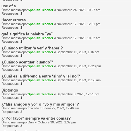
use of a
Último mensajepor
Spanish Teacher
«
Noviembre 24, 2023, 10:27 am
Respuestas:
1
Hacer errores
Último mensajepor
Spanish Teacher
«
Noviembre 17, 2023, 12:51 pm
Respuestas:
1
qué significa la palabra "ya"
Último mensajepor
Spanish Teacher
«
Noviembre 17, 2023, 10:32 am
Respuestas:
1
¿Cuándo utilizar ‘a ver’ y ‘haber’?
Último mensajepor
Spanish Teacher
«
Septiembre 13, 2023, 1:16 pm
Respuestas:
1
¿Cuándo acentuar 'cuando'?
Último mensajepor
Spanish Teacher
«
Septiembre 13, 2023, 12:23 pm
Respuestas:
1
¿Cuál es la diferencia entre ‘sino’ y ‘si no’?
Último mensajepor
Spanish Teacher
«
Septiembre 13, 2023, 11:58 am
Respuestas:
1
Diptongo
Último mensajepor
Spanish Teacher
«
Septiembre 8, 2023, 12:51 pm
Respuestas:
1
¿“Mis amigos y yo” o “yo y mis amigos”?
Último mensajepor
Invitado
«
Enero 27, 2022, 12:46 am
Respuestas:
2
¿"Por favor" siempre va entre comas?
Último mensajepor
Dani
«
Octubre 30, 2021, 2:37 pm
Respuestas:
3