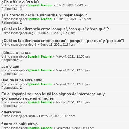
¿Para tí? o ¿Para tú?
Último mensajepor
Spanish Teacher
«
Julio 2, 2021, 12:43 pm
Respuestas:
1
¿Es correcto decir ‘subir arriba’ y ‘bajar abajo’?
Último mensajepor
Spanish Teacher
«
Junio 17, 2021, 12:55 pm
Respuestas:
1
¿Cuál es la diferencia entre ‘conque’, ‘con que’ y ‘con qué’?
Último mensajepor
Meg S.
«
Junio 15, 2021, 11:36 am
¿Cuál es la diferencia entre ‘porque’, ‘porqué’, ‘por que’ y ‘por qué’?
Último mensajepor
Meg S.
«
Junio 15, 2021, 11:34 am
náhuatl o nahua
Último mensajepor
Spanish Teacher
«
Mayo 4, 2021, 12:55 pm
Respuestas:
1
aún o aun
Último mensajepor
Spanish Teacher
«
Mayo 4, 2021, 12:45 pm
Respuestas:
1
Uso de la palabra cuyo
Último mensajepor
Spanish Teacher
«
Mayo 4, 2021, 12:30 pm
Respuestas:
1
En el español se usan igual los signos de interrogación y
exclamación que en el inglés
Último mensajepor
Spanish Teacher
«
Abril 26, 2021, 12:18 pm
Respuestas:
1
diferencias
Último mensajepor
Lupita
«
Enero 22, 2020, 10:32 am
futuro de subjuntivo
Último mensajepor
Spanish Teacher
«
Diciembre 9, 2019, 9:44 am