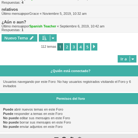
Respuestas:
4
relativos
Último mensajepor
Grace
«
Noviembre 5, 2019, 10:32 am
¿Aún o aun?
Último mensajepor
Spanish Teacher
«
Septiembre 6, 2019, 10:42 am
Respuestas:
1
Nuevo Tema
1
2
3
4
5
Siguiente
112 temas
Ir a
¿Quién está conectado?
Usuarios navegando por este Foro: No hay usuarios registrados visitando el Foro y 6
invitados
Permisos del foro
Puede
abrir nuevos temas en este Foro
Puede
responder a temas en este Foro
No puede
editar sus mensajes en este Foro
No puede
borrar sus mensajes en este Foro
No puede
enviar adjuntos en este Foro