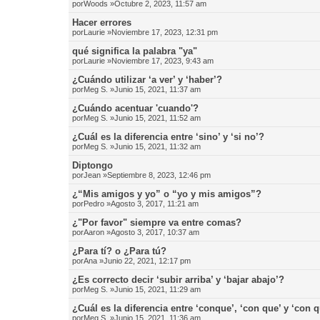
por
Woods
»Octubre 2, 2023, 11:57 am
Hacer errores
por
Laurie
»Noviembre 17, 2023, 12:31 pm
qué significa la palabra "ya"
por
Laurie
»Noviembre 17, 2023, 9:43 am
¿Cuándo utilizar ‘a ver’ y ‘haber’?
por
Meg S.
»Junio 15, 2021, 11:37 am
¿Cuándo acentuar 'cuando'?
por
Meg S.
»Junio 15, 2021, 11:52 am
¿Cuál es la diferencia entre ‘sino’ y ‘si no’?
por
Meg S.
»Junio 15, 2021, 11:32 am
Diptongo
por
Jean
»Septiembre 8, 2023, 12:46 pm
¿“Mis amigos y yo” o “yo y mis amigos”?
por
Pedro
»Agosto 3, 2017, 11:21 am
¿"Por favor" siempre va entre comas?
por
Aaron
»Agosto 3, 2017, 10:37 am
¿Para tí? o ¿Para tú?
por
Ana
»Junio 22, 2021, 12:17 pm
¿Es correcto decir ‘subir arriba’ y ‘bajar abajo’?
por
Meg S.
»Junio 15, 2021, 11:29 am
¿Cuál es la diferencia entre ‘conque’, ‘con que’ y ‘con 
por
Meg S.
»Junio 15, 2021, 11:36 am