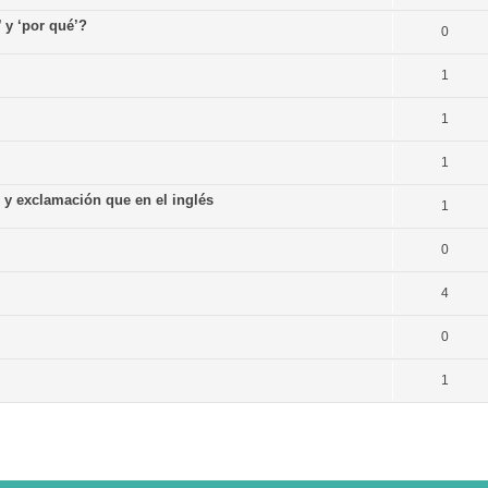
’ y ‘por qué’?
0
1
1
1
n y exclamación que en el inglés
1
0
4
0
1