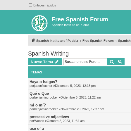
Enlaces rápidos
Free Spanish Forum
Spanish Institute of Puebla
Spanish Institute of Puebla
Free Spanish Forum
Spanish
Spanish Writing
Buscar
Bús
Nuevo Tema
TEMAS
Haya o haigas?
por
jasonfletcher
»Diciembre 5, 2023, 12:13 pm
Qué o Que
por
benjamincrocker
»Diciembre 6, 2023, 11:22 am
mi o mí?
por
benjamincrocker
»Noviembre 29, 2023, 12:37 pm
possessive adjectives
por
Woods
»Octubre 2, 2023, 11:34 am
use of a