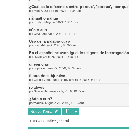
¿Cuál es la diferencia entre ‘porque’, ‘porqué’, ‘por que
por
Meg S.
»Junio 15, 2021, 11:34 am
náhuatl o nahua
por
Emilly
»Mayo 4, 2021, 10:51 am
aún o aun
por
Olivia
»Mayo 4, 2021, 11:11 am
Uso de la palabra cuyo
por
Luis
»Mayo 4, 2021, 10:32 am
En el español se usan igual los signos de interrogació
por
David
»Abril 26, 2021, 10:40 am
diferencias
por
Lupita
»Enero 22, 2020, 10:32 am
futuro de subjuntivo
por
Gregory Mc Luhan
»Noviembre 9, 2017, 9:47 am
relativos
por
Grace
»Noviembre 5, 2019, 10:32 am
¿Aún o aun?
por
Maddie
»Agosto 22, 2019, 10:16 am
Nuevo Tema
Volver a Índice general