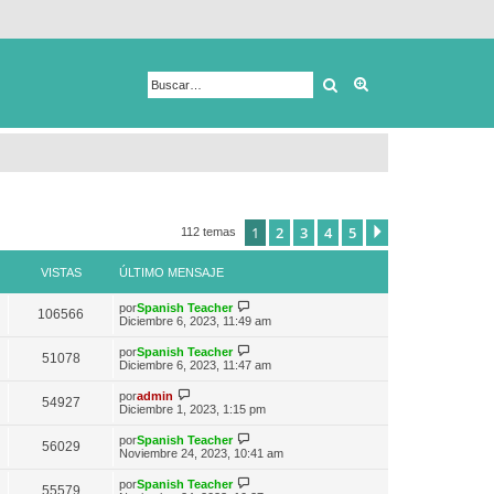
Buscar
Búsqueda avanza
1
2
3
4
5
Siguiente
112 temas
VISTAS
ÚLTIMO MENSAJE
V
por
Spanish Teacher
106566
e
Diciembre 6, 2023, 11:49 am
r
ú
V
por
Spanish Teacher
51078
l
e
Diciembre 6, 2023, 11:47 am
t
r
i
ú
V
por
admin
m
54927
l
e
Diciembre 1, 2023, 1:15 pm
o
t
r
m
i
ú
e
V
por
Spanish Teacher
m
56029
l
n
e
Noviembre 24, 2023, 10:41 am
o
t
s
r
m
i
a
ú
e
V
por
Spanish Teacher
m
55579
j
l