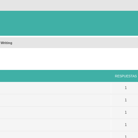
 Writing
queda avanzada
RESPUESTAS
1
1
1
1
1