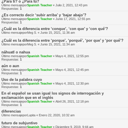
¿Para tí? o ¿Para tú?
Último mensajepor
Spanish Teacher
«
Julio 2, 2021, 12:43 pm
Respuestas:
1
¿Es correcto decir ‘subir arriba’ y ‘bajar abajo’?
Último mensajepor
Spanish Teacher
«
Junio 17, 2021, 12:55 pm
Respuestas:
1
¿Cuál es la diferencia entre ‘conque’, ‘con que’ y ‘con qué’?
Último mensajepor
Meg S.
«
Junio 15, 2021, 11:36 am
¿Cuál es la diferencia entre ‘porque’, ‘porqué’, ‘por que’ y ‘por qué’?
Último mensajepor
Meg S.
«
Junio 15, 2021, 11:34 am
náhuatl o nahua
Último mensajepor
Spanish Teacher
«
Mayo 4, 2021, 12:55 pm
Respuestas:
1
aún o aun
Último mensajepor
Spanish Teacher
«
Mayo 4, 2021, 12:45 pm
Respuestas:
1
Uso de la palabra cuyo
Último mensajepor
Spanish Teacher
«
Mayo 4, 2021, 12:30 pm
Respuestas:
1
En el español se usan igual los signos de interrogación y
exclamación que en el inglés
Último mensajepor
Spanish Teacher
«
Abril 26, 2021, 12:18 pm
Respuestas:
1
diferencias
Último mensajepor
Lupita
«
Enero 22, 2020, 10:32 am
futuro de subjuntivo
Último mensajepor
Spanish Teacher
«
Diciembre 9, 2019, 9:44 am