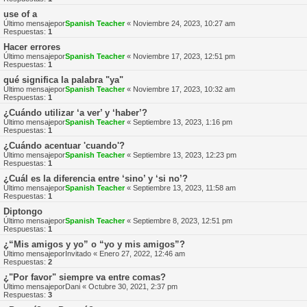
use of a
Último mensajepor
Spanish Teacher
«
Noviembre 24, 2023, 10:27 am
Respuestas:
1
Hacer errores
Último mensajepor
Spanish Teacher
«
Noviembre 17, 2023, 12:51 pm
Respuestas:
1
qué significa la palabra "ya"
Último mensajepor
Spanish Teacher
«
Noviembre 17, 2023, 10:32 am
Respuestas:
1
¿Cuándo utilizar ‘a ver’ y ‘haber’?
Último mensajepor
Spanish Teacher
«
Septiembre 13, 2023, 1:16 pm
Respuestas:
1
¿Cuándo acentuar 'cuando'?
Último mensajepor
Spanish Teacher
«
Septiembre 13, 2023, 12:23 pm
Respuestas:
1
¿Cuál es la diferencia entre ‘sino’ y ‘si no’?
Último mensajepor
Spanish Teacher
«
Septiembre 13, 2023, 11:58 am
Respuestas:
1
Diptongo
Último mensajepor
Spanish Teacher
«
Septiembre 8, 2023, 12:51 pm
Respuestas:
1
¿“Mis amigos y yo” o “yo y mis amigos”?
Último mensajepor
Invitado
«
Enero 27, 2022, 12:46 am
Respuestas:
2
¿"Por favor" siempre va entre comas?
Último mensajepor
Dani
«
Octubre 30, 2021, 2:37 pm
Respuestas:
3