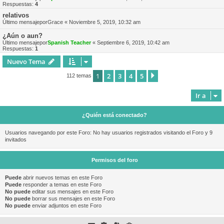
Respuestas:
4
relativos
Último mensajepor
Grace
«
Noviembre 5, 2019, 10:32 am
¿Aún o aun?
Último mensajepor
Spanish Teacher
«
Septiembre 6, 2019, 10:42 am
Respuestas:
1
Nuevo Tema
1
2
3
4
5
Siguiente
112 temas
Ir a
¿Quién está conectado?
Usuarios navegando por este Foro: No hay usuarios registrados visitando el Foro y 9
invitados
Permisos del foro
Puede
abrir nuevos temas en este Foro
Puede
responder a temas en este Foro
No puede
editar sus mensajes en este Foro
No puede
borrar sus mensajes en este Foro
No puede
enviar adjuntos en este Foro