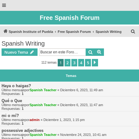
Free Spanish Forum
B
Spanish Institute of Puebla
Free Spanish Forum
Spanish Writing
u
Spanish Writing
s
Buscar
Búsqueda avanzad
Nuevo Tema
c
a
1
2
3
4
5
Siguiente
112 temas
r
Temas
Haya o haigas?
Último mensajepor
Spanish Teacher
«
Diciembre 6, 2023, 11:49 am
Respuestas:
1
Qué o Que
Último mensajepor
Spanish Teacher
«
Diciembre 6, 2023, 11:47 am
Respuestas:
1
mi o mí?
Último mensajepor
admin
«
Diciembre 1, 2023, 1:15 pm
Respuestas:
1
possessive adjectives
Último mensajepor
Spanish Teacher
«
Noviembre 24, 2023, 10:41 am
Respuestas:
1