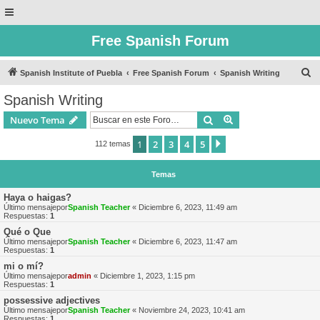
Free Spanish Forum
B
Spanish Institute of Puebla
Free Spanish Forum
Spanish Writing
u
Spanish Writing
s
Buscar
Búsqueda avanzad
Nuevo Tema
c
a
1
2
3
4
5
Siguiente
112 temas
r
Temas
Haya o haigas?
Último mensajepor
Spanish Teacher
«
Diciembre 6, 2023, 11:49 am
Respuestas:
1
Qué o Que
Último mensajepor
Spanish Teacher
«
Diciembre 6, 2023, 11:47 am
Respuestas:
1
mi o mí?
Último mensajepor
admin
«
Diciembre 1, 2023, 1:15 pm
Respuestas:
1
possessive adjectives
Último mensajepor
Spanish Teacher
«
Noviembre 24, 2023, 10:41 am
Respuestas:
1