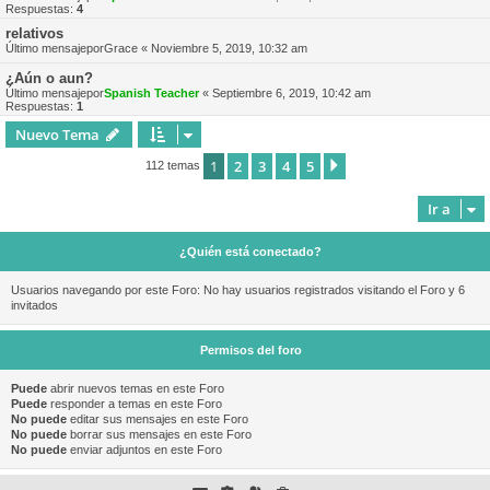
Respuestas:
4
relativos
Último mensajepor
Grace
«
Noviembre 5, 2019, 10:32 am
¿Aún o aun?
Último mensajepor
Spanish Teacher
«
Septiembre 6, 2019, 10:42 am
Respuestas:
1
Nuevo Tema
1
2
3
4
5
Siguiente
112 temas
Ir a
¿Quién está conectado?
Usuarios navegando por este Foro: No hay usuarios registrados visitando el Foro y 6
invitados
Permisos del foro
Puede
abrir nuevos temas en este Foro
Puede
responder a temas en este Foro
No puede
editar sus mensajes en este Foro
No puede
borrar sus mensajes en este Foro
No puede
enviar adjuntos en este Foro