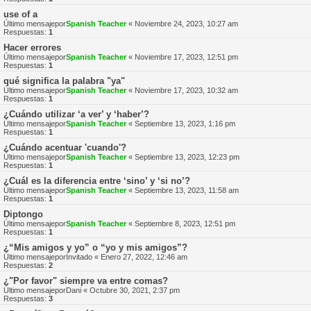
use of a
Último mensajepor
Spanish Teacher
«
Noviembre 24, 2023, 10:27 am
Respuestas:
1
Hacer errores
Último mensajepor
Spanish Teacher
«
Noviembre 17, 2023, 12:51 pm
Respuestas:
1
qué significa la palabra "ya"
Último mensajepor
Spanish Teacher
«
Noviembre 17, 2023, 10:32 am
Respuestas:
1
¿Cuándo utilizar ‘a ver’ y ‘haber’?
Último mensajepor
Spanish Teacher
«
Septiembre 13, 2023, 1:16 pm
Respuestas:
1
¿Cuándo acentuar 'cuando'?
Último mensajepor
Spanish Teacher
«
Septiembre 13, 2023, 12:23 pm
Respuestas:
1
¿Cuál es la diferencia entre ‘sino’ y ‘si no’?
Último mensajepor
Spanish Teacher
«
Septiembre 13, 2023, 11:58 am
Respuestas:
1
Diptongo
Último mensajepor
Spanish Teacher
«
Septiembre 8, 2023, 12:51 pm
Respuestas:
1
¿“Mis amigos y yo” o “yo y mis amigos”?
Último mensajepor
Invitado
«
Enero 27, 2022, 12:46 am
Respuestas:
2
¿"Por favor" siempre va entre comas?
Último mensajepor
Dani
«
Octubre 30, 2021, 2:37 pm
Respuestas:
3