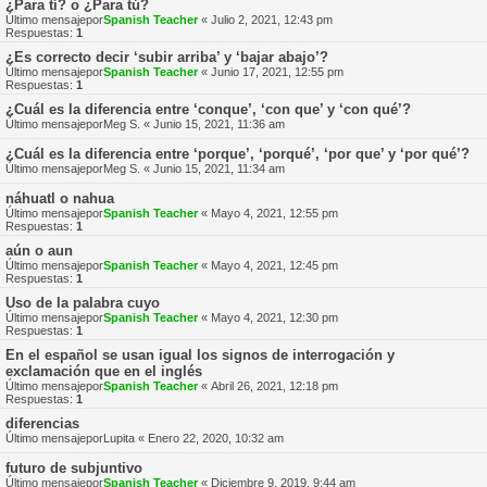
¿Para tí? o ¿Para tú?
Último mensajepor
Spanish Teacher
«
Julio 2, 2021, 12:43 pm
Respuestas:
1
¿Es correcto decir ‘subir arriba’ y ‘bajar abajo’?
Último mensajepor
Spanish Teacher
«
Junio 17, 2021, 12:55 pm
Respuestas:
1
¿Cuál es la diferencia entre ‘conque’, ‘con que’ y ‘con qué’?
Último mensajepor
Meg S.
«
Junio 15, 2021, 11:36 am
¿Cuál es la diferencia entre ‘porque’, ‘porqué’, ‘por que’ y ‘por qué’?
Último mensajepor
Meg S.
«
Junio 15, 2021, 11:34 am
náhuatl o nahua
Último mensajepor
Spanish Teacher
«
Mayo 4, 2021, 12:55 pm
Respuestas:
1
aún o aun
Último mensajepor
Spanish Teacher
«
Mayo 4, 2021, 12:45 pm
Respuestas:
1
Uso de la palabra cuyo
Último mensajepor
Spanish Teacher
«
Mayo 4, 2021, 12:30 pm
Respuestas:
1
En el español se usan igual los signos de interrogación y
exclamación que en el inglés
Último mensajepor
Spanish Teacher
«
Abril 26, 2021, 12:18 pm
Respuestas:
1
diferencias
Último mensajepor
Lupita
«
Enero 22, 2020, 10:32 am
futuro de subjuntivo
Último mensajepor
Spanish Teacher
«
Diciembre 9, 2019, 9:44 am