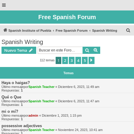
Free Spanish Forum
B
Spanish Institute of Puebla
Free Spanish Forum
Spanish Writing
u
Spanish Writing
s
Buscar
Búsqueda avanzad
Nuevo Tema
c
a
1
2
3
4
5
Siguiente
112 temas
r
Temas
Haya o haigas?
Último mensajepor
Spanish Teacher
«
Diciembre 6, 2023, 11:49 am
Respuestas:
1
Qué o Que
Último mensajepor
Spanish Teacher
«
Diciembre 6, 2023, 11:47 am
Respuestas:
1
mi o mí?
Último mensajepor
admin
«
Diciembre 1, 2023, 1:15 pm
Respuestas:
1
possessive adjectives
Último mensajepor
Spanish Teacher
«
Noviembre 24, 2023, 10:41 am
Respuestas:
1