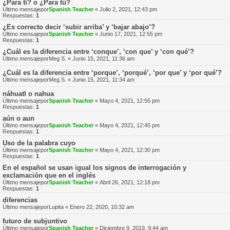
¿Para tí? o ¿Para tú?
Último mensajepor
Spanish Teacher
«
Julio 2, 2021, 12:43 pm
Respuestas:
1
¿Es correcto decir ‘subir arriba’ y ‘bajar abajo’?
Último mensajepor
Spanish Teacher
«
Junio 17, 2021, 12:55 pm
Respuestas:
1
¿Cuál es la diferencia entre ‘conque’, ‘con que’ y ‘con qué’?
Último mensajepor
Meg S.
«
Junio 15, 2021, 11:36 am
¿Cuál es la diferencia entre ‘porque’, ‘porqué’, ‘por que’ y ‘por qué’?
Último mensajepor
Meg S.
«
Junio 15, 2021, 11:34 am
náhuatl o nahua
Último mensajepor
Spanish Teacher
«
Mayo 4, 2021, 12:55 pm
Respuestas:
1
aún o aun
Último mensajepor
Spanish Teacher
«
Mayo 4, 2021, 12:45 pm
Respuestas:
1
Uso de la palabra cuyo
Último mensajepor
Spanish Teacher
«
Mayo 4, 2021, 12:30 pm
Respuestas:
1
En el español se usan igual los signos de interrogación y
exclamación que en el inglés
Último mensajepor
Spanish Teacher
«
Abril 26, 2021, 12:18 pm
Respuestas:
1
diferencias
Último mensajepor
Lupita
«
Enero 22, 2020, 10:32 am
futuro de subjuntivo
Último mensajepor
Spanish Teacher
«
Diciembre 9, 2019, 9:44 am