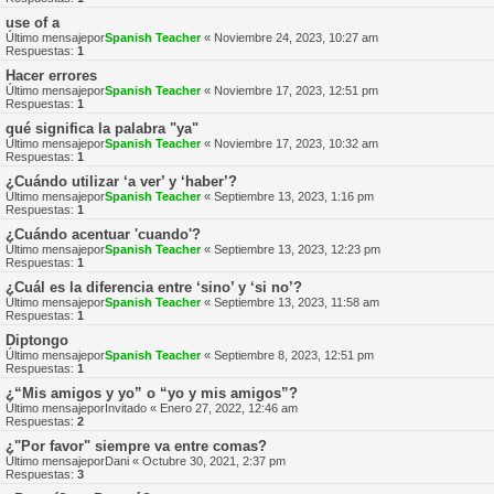
use of a
Último mensajepor
Spanish Teacher
«
Noviembre 24, 2023, 10:27 am
Respuestas:
1
Hacer errores
Último mensajepor
Spanish Teacher
«
Noviembre 17, 2023, 12:51 pm
Respuestas:
1
qué significa la palabra "ya"
Último mensajepor
Spanish Teacher
«
Noviembre 17, 2023, 10:32 am
Respuestas:
1
¿Cuándo utilizar ‘a ver’ y ‘haber’?
Último mensajepor
Spanish Teacher
«
Septiembre 13, 2023, 1:16 pm
Respuestas:
1
¿Cuándo acentuar 'cuando'?
Último mensajepor
Spanish Teacher
«
Septiembre 13, 2023, 12:23 pm
Respuestas:
1
¿Cuál es la diferencia entre ‘sino’ y ‘si no’?
Último mensajepor
Spanish Teacher
«
Septiembre 13, 2023, 11:58 am
Respuestas:
1
Diptongo
Último mensajepor
Spanish Teacher
«
Septiembre 8, 2023, 12:51 pm
Respuestas:
1
¿“Mis amigos y yo” o “yo y mis amigos”?
Último mensajepor
Invitado
«
Enero 27, 2022, 12:46 am
Respuestas:
2
¿"Por favor" siempre va entre comas?
Último mensajepor
Dani
«
Octubre 30, 2021, 2:37 pm
Respuestas:
3