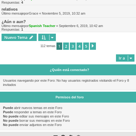
Respuestas:
4
relativos
Último mensajepor
Grace
«
Noviembre 5, 2019, 10:32 am
¿Aún o aun?
Último mensajepor
Spanish Teacher
«
Septiembre 6, 2019, 10:42 am
Respuestas:
1
Nuevo Tema
1
2
3
4
5
Siguiente
112 temas
Ir a
¿Quién está conectado?
Usuarios navegando por este Foro: No hay usuarios registrados visitando el Foro y 8
invitados
Permisos del foro
Puede
abrir nuevos temas en este Foro
Puede
responder a temas en este Foro
No puede
editar sus mensajes en este Foro
No puede
borrar sus mensajes en este Foro
No puede
enviar adjuntos en este Foro