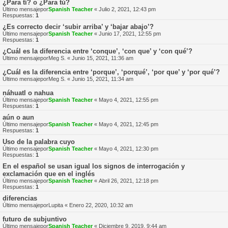
¿Para tí? o ¿Para tú?
Último mensajepor
Spanish Teacher
«
Julio 2, 2021, 12:43 pm
Respuestas:
1
¿Es correcto decir ‘subir arriba’ y ‘bajar abajo’?
Último mensajepor
Spanish Teacher
«
Junio 17, 2021, 12:55 pm
Respuestas:
1
¿Cuál es la diferencia entre ‘conque’, ‘con que’ y ‘con qué’?
Último mensajepor
Meg S.
«
Junio 15, 2021, 11:36 am
¿Cuál es la diferencia entre ‘porque’, ‘porqué’, ‘por que’ y ‘por qué’?
Último mensajepor
Meg S.
«
Junio 15, 2021, 11:34 am
náhuatl o nahua
Último mensajepor
Spanish Teacher
«
Mayo 4, 2021, 12:55 pm
Respuestas:
1
aún o aun
Último mensajepor
Spanish Teacher
«
Mayo 4, 2021, 12:45 pm
Respuestas:
1
Uso de la palabra cuyo
Último mensajepor
Spanish Teacher
«
Mayo 4, 2021, 12:30 pm
Respuestas:
1
En el español se usan igual los signos de interrogación y
exclamación que en el inglés
Último mensajepor
Spanish Teacher
«
Abril 26, 2021, 12:18 pm
Respuestas:
1
diferencias
Último mensajepor
Lupita
«
Enero 22, 2020, 10:32 am
futuro de subjuntivo
Último mensajepor
Spanish Teacher
«
Diciembre 9, 2019, 9:44 am