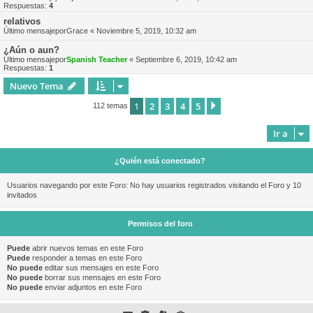
Respuestas:
4
relativos
Último mensajepor
Grace
«
Noviembre 5, 2019, 10:32 am
¿Aún o aun?
Último mensajepor
Spanish Teacher
«
Septiembre 6, 2019, 10:42 am
Respuestas:
1
Nuevo Tema
1
2
3
4
5
Siguiente
112 temas
Ir a
¿Quién está conectado?
Usuarios navegando por este Foro: No hay usuarios registrados visitando el Foro y 10
invitados
Permisos del foro
Puede
abrir nuevos temas en este Foro
Puede
responder a temas en este Foro
No puede
editar sus mensajes en este Foro
No puede
borrar sus mensajes en este Foro
No puede
enviar adjuntos en este Foro