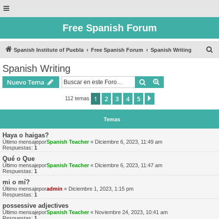
Free Spanish Forum
B
Spanish Institute of Puebla
Free Spanish Forum
Spanish Writing
u
Spanish Writing
s
Buscar
Búsqueda avanzad
Nuevo Tema
c
a
1
2
3
4
5
Siguiente
112 temas
r
Temas
Haya o haigas?
Último mensajepor
Spanish Teacher
«
Diciembre 6, 2023, 11:49 am
Respuestas:
1
Qué o Que
Último mensajepor
Spanish Teacher
«
Diciembre 6, 2023, 11:47 am
Respuestas:
1
mi o mí?
Último mensajepor
admin
«
Diciembre 1, 2023, 1:15 pm
Respuestas:
1
possessive adjectives
Último mensajepor
Spanish Teacher
«
Noviembre 24, 2023, 10:41 am
Respuestas:
1