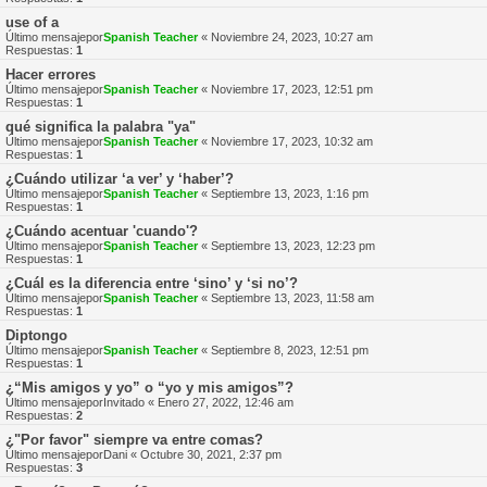
use of a
Último mensajepor
Spanish Teacher
«
Noviembre 24, 2023, 10:27 am
Respuestas:
1
Hacer errores
Último mensajepor
Spanish Teacher
«
Noviembre 17, 2023, 12:51 pm
Respuestas:
1
qué significa la palabra "ya"
Último mensajepor
Spanish Teacher
«
Noviembre 17, 2023, 10:32 am
Respuestas:
1
¿Cuándo utilizar ‘a ver’ y ‘haber’?
Último mensajepor
Spanish Teacher
«
Septiembre 13, 2023, 1:16 pm
Respuestas:
1
¿Cuándo acentuar 'cuando'?
Último mensajepor
Spanish Teacher
«
Septiembre 13, 2023, 12:23 pm
Respuestas:
1
¿Cuál es la diferencia entre ‘sino’ y ‘si no’?
Último mensajepor
Spanish Teacher
«
Septiembre 13, 2023, 11:58 am
Respuestas:
1
Diptongo
Último mensajepor
Spanish Teacher
«
Septiembre 8, 2023, 12:51 pm
Respuestas:
1
¿“Mis amigos y yo” o “yo y mis amigos”?
Último mensajepor
Invitado
«
Enero 27, 2022, 12:46 am
Respuestas:
2
¿"Por favor" siempre va entre comas?
Último mensajepor
Dani
«
Octubre 30, 2021, 2:37 pm
Respuestas:
3