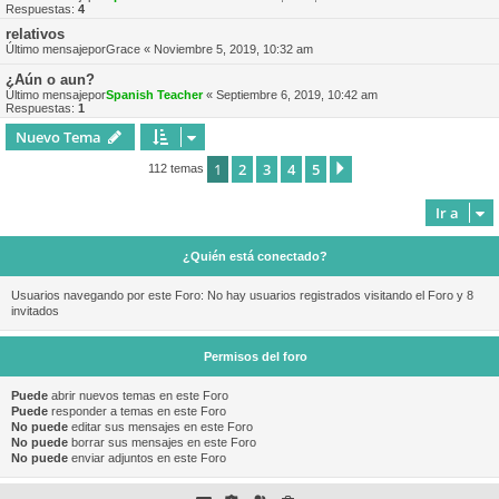
Respuestas:
4
relativos
Último mensajepor
Grace
«
Noviembre 5, 2019, 10:32 am
¿Aún o aun?
Último mensajepor
Spanish Teacher
«
Septiembre 6, 2019, 10:42 am
Respuestas:
1
Nuevo Tema
1
2
3
4
5
Siguiente
112 temas
Ir a
¿Quién está conectado?
Usuarios navegando por este Foro: No hay usuarios registrados visitando el Foro y 8
invitados
Permisos del foro
Puede
abrir nuevos temas en este Foro
Puede
responder a temas en este Foro
No puede
editar sus mensajes en este Foro
No puede
borrar sus mensajes en este Foro
No puede
enviar adjuntos en este Foro