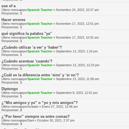
use of a
Último mensajepor
Spanish Teacher
«
Noviembre 24, 2023, 10:27 am
Respuestas:
1
Hacer errores
Último mensajepor
Spanish Teacher
«
Noviembre 17, 2023, 12:51 pm
Respuestas:
1
qué significa la palabra "ya"
Último mensajepor
Spanish Teacher
«
Noviembre 17, 2023, 10:32 am
Respuestas:
1
¿Cuándo utilizar ‘a ver’ y ‘haber’?
Último mensajepor
Spanish Teacher
«
Septiembre 13, 2023, 1:16 pm
Respuestas:
1
¿Cuándo acentuar 'cuando'?
Último mensajepor
Spanish Teacher
«
Septiembre 13, 2023, 12:23 pm
Respuestas:
1
¿Cuál es la diferencia entre ‘sino’ y ‘si no’?
Último mensajepor
Spanish Teacher
«
Septiembre 13, 2023, 11:58 am
Respuestas:
1
Diptongo
Último mensajepor
Spanish Teacher
«
Septiembre 8, 2023, 12:51 pm
Respuestas:
1
¿“Mis amigos y yo” o “yo y mis amigos”?
Último mensajepor
Invitado
«
Enero 27, 2022, 12:46 am
Respuestas:
2
¿"Por favor" siempre va entre comas?
Último mensajepor
Dani
«
Octubre 30, 2021, 2:37 pm
Respuestas:
3