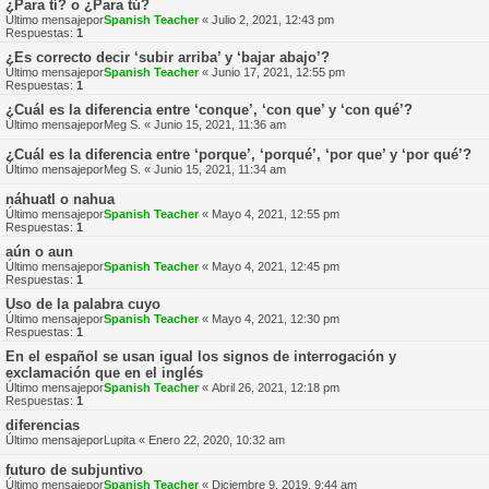
¿Para tí? o ¿Para tú?
Último mensajepor
Spanish Teacher
«
Julio 2, 2021, 12:43 pm
Respuestas:
1
¿Es correcto decir ‘subir arriba’ y ‘bajar abajo’?
Último mensajepor
Spanish Teacher
«
Junio 17, 2021, 12:55 pm
Respuestas:
1
¿Cuál es la diferencia entre ‘conque’, ‘con que’ y ‘con qué’?
Último mensajepor
Meg S.
«
Junio 15, 2021, 11:36 am
¿Cuál es la diferencia entre ‘porque’, ‘porqué’, ‘por que’ y ‘por qué’?
Último mensajepor
Meg S.
«
Junio 15, 2021, 11:34 am
náhuatl o nahua
Último mensajepor
Spanish Teacher
«
Mayo 4, 2021, 12:55 pm
Respuestas:
1
aún o aun
Último mensajepor
Spanish Teacher
«
Mayo 4, 2021, 12:45 pm
Respuestas:
1
Uso de la palabra cuyo
Último mensajepor
Spanish Teacher
«
Mayo 4, 2021, 12:30 pm
Respuestas:
1
En el español se usan igual los signos de interrogación y
exclamación que en el inglés
Último mensajepor
Spanish Teacher
«
Abril 26, 2021, 12:18 pm
Respuestas:
1
diferencias
Último mensajepor
Lupita
«
Enero 22, 2020, 10:32 am
futuro de subjuntivo
Último mensajepor
Spanish Teacher
«
Diciembre 9, 2019, 9:44 am