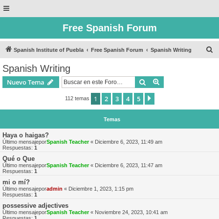
Free Spanish Forum
B
Spanish Institute of Puebla
Free Spanish Forum
Spanish Writing
u
Spanish Writing
s
Buscar
Búsqueda avanzad
Nuevo Tema
c
a
1
2
3
4
5
Siguiente
112 temas
r
Temas
Haya o haigas?
Último mensajepor
Spanish Teacher
«
Diciembre 6, 2023, 11:49 am
Respuestas:
1
Qué o Que
Último mensajepor
Spanish Teacher
«
Diciembre 6, 2023, 11:47 am
Respuestas:
1
mi o mí?
Último mensajepor
admin
«
Diciembre 1, 2023, 1:15 pm
Respuestas:
1
possessive adjectives
Último mensajepor
Spanish Teacher
«
Noviembre 24, 2023, 10:41 am
Respuestas:
1