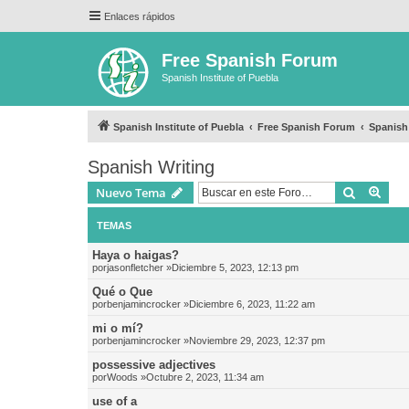
Enlaces rápidos
Free Spanish Forum
Spanish Institute of Puebla
Spanish Institute of Puebla
Free Spanish Forum
Spanish
Spanish Writing
Buscar
Bús
Nuevo Tema
TEMAS
Haya o haigas?
por
jasonfletcher
»Diciembre 5, 2023, 12:13 pm
Qué o Que
por
benjamincrocker
»Diciembre 6, 2023, 11:22 am
mi o mí?
por
benjamincrocker
»Noviembre 29, 2023, 12:37 pm
possessive adjectives
por
Woods
»Octubre 2, 2023, 11:34 am
use of a