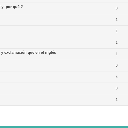
’ y ‘por qué’?
0
1
1
1
n y exclamación que en el inglés
1
0
4
0
1