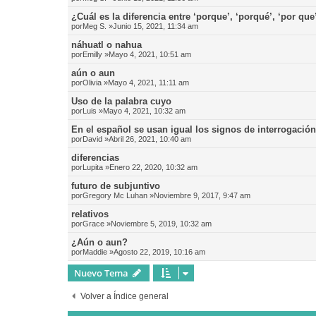
¿Cuál es la diferencia entre ‘porque’, ‘porqué’, ‘por que
por
Meg S.
»Junio 15, 2021, 11:34 am
náhuatl o nahua
por
Emilly
»Mayo 4, 2021, 10:51 am
aún o aun
por
Olivia
»Mayo 4, 2021, 11:11 am
Uso de la palabra cuyo
por
Luis
»Mayo 4, 2021, 10:32 am
En el español se usan igual los signos de interrogació
por
David
»Abril 26, 2021, 10:40 am
diferencias
por
Lupita
»Enero 22, 2020, 10:32 am
futuro de subjuntivo
por
Gregory Mc Luhan
»Noviembre 9, 2017, 9:47 am
relativos
por
Grace
»Noviembre 5, 2019, 10:32 am
¿Aún o aun?
por
Maddie
»Agosto 22, 2019, 10:16 am
Nuevo Tema
Volver a Índice general