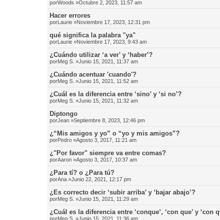
por
Woods
»Octubre 2, 2023, 11:57 am
Hacer errores
por
Laurie
»Noviembre 17, 2023, 12:31 pm
qué significa la palabra "ya"
por
Laurie
»Noviembre 17, 2023, 9:43 am
¿Cuándo utilizar ‘a ver’ y ‘haber’?
por
Meg S.
»Junio 15, 2021, 11:37 am
¿Cuándo acentuar 'cuando'?
por
Meg S.
»Junio 15, 2021, 11:52 am
¿Cuál es la diferencia entre ‘sino’ y ‘si no’?
por
Meg S.
»Junio 15, 2021, 11:32 am
Diptongo
por
Jean
»Septiembre 8, 2023, 12:46 pm
¿“Mis amigos y yo” o “yo y mis amigos”?
por
Pedro
»Agosto 3, 2017, 11:21 am
¿"Por favor" siempre va entre comas?
por
Aaron
»Agosto 3, 2017, 10:37 am
¿Para tí? o ¿Para tú?
por
Ana
»Junio 22, 2021, 12:17 pm
¿Es correcto decir ‘subir arriba’ y ‘bajar abajo’?
por
Meg S.
»Junio 15, 2021, 11:29 am
¿Cuál es la diferencia entre ‘conque’, ‘con que’ y ‘con 
por
Meg S.
»Junio 15, 2021, 11:36 am