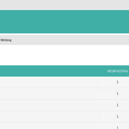
 Writing
queda avanzada
RESPUESTAS
1
1
1
1
1