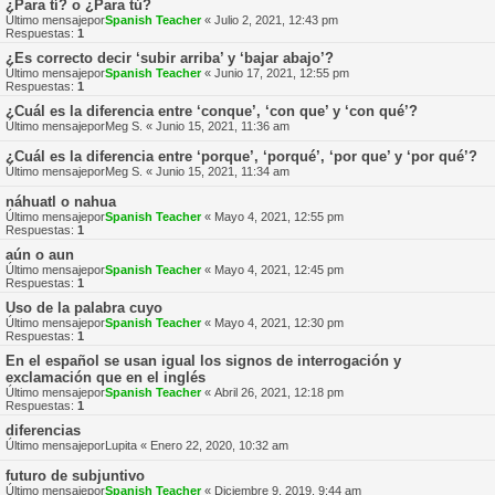
¿Para tí? o ¿Para tú?
Último mensajepor
Spanish Teacher
«
Julio 2, 2021, 12:43 pm
Respuestas:
1
¿Es correcto decir ‘subir arriba’ y ‘bajar abajo’?
Último mensajepor
Spanish Teacher
«
Junio 17, 2021, 12:55 pm
Respuestas:
1
¿Cuál es la diferencia entre ‘conque’, ‘con que’ y ‘con qué’?
Último mensajepor
Meg S.
«
Junio 15, 2021, 11:36 am
¿Cuál es la diferencia entre ‘porque’, ‘porqué’, ‘por que’ y ‘por qué’?
Último mensajepor
Meg S.
«
Junio 15, 2021, 11:34 am
náhuatl o nahua
Último mensajepor
Spanish Teacher
«
Mayo 4, 2021, 12:55 pm
Respuestas:
1
aún o aun
Último mensajepor
Spanish Teacher
«
Mayo 4, 2021, 12:45 pm
Respuestas:
1
Uso de la palabra cuyo
Último mensajepor
Spanish Teacher
«
Mayo 4, 2021, 12:30 pm
Respuestas:
1
En el español se usan igual los signos de interrogación y
exclamación que en el inglés
Último mensajepor
Spanish Teacher
«
Abril 26, 2021, 12:18 pm
Respuestas:
1
diferencias
Último mensajepor
Lupita
«
Enero 22, 2020, 10:32 am
futuro de subjuntivo
Último mensajepor
Spanish Teacher
«
Diciembre 9, 2019, 9:44 am