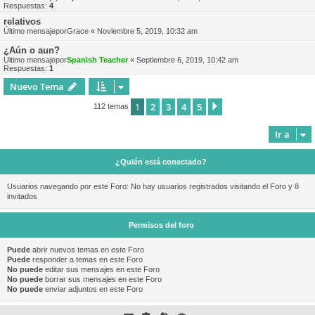
Respuestas:
4
relativos
Último mensajepor
Grace
«
Noviembre 5, 2019, 10:32 am
¿Aún o aun?
Último mensajepor
Spanish Teacher
«
Septiembre 6, 2019, 10:42 am
Respuestas:
1
Nuevo Tema
1
2
3
4
5
Siguiente
112 temas
Ir a
¿Quién está conectado?
Usuarios navegando por este Foro: No hay usuarios registrados visitando el Foro y 8
invitados
Permisos del foro
Puede
abrir nuevos temas en este Foro
Puede
responder a temas en este Foro
No puede
editar sus mensajes en este Foro
No puede
borrar sus mensajes en este Foro
No puede
enviar adjuntos en este Foro