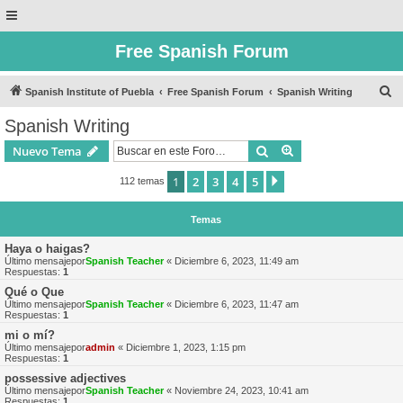
Free Spanish Forum
B
Spanish Institute of Puebla
Free Spanish Forum
Spanish Writing
u
Spanish Writing
s
Buscar
Búsqueda avanzad
Nuevo Tema
c
a
1
2
3
4
5
Siguiente
112 temas
r
Temas
Haya o haigas?
Último mensajepor
Spanish Teacher
«
Diciembre 6, 2023, 11:49 am
Respuestas:
1
Qué o Que
Último mensajepor
Spanish Teacher
«
Diciembre 6, 2023, 11:47 am
Respuestas:
1
mi o mí?
Último mensajepor
admin
«
Diciembre 1, 2023, 1:15 pm
Respuestas:
1
possessive adjectives
Último mensajepor
Spanish Teacher
«
Noviembre 24, 2023, 10:41 am
Respuestas:
1