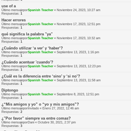
use of a
Último mensajepor
Spanish Teacher
«
Noviembre 24, 2023, 10:27 am
Respuestas:
1
Hacer errores
Último mensajepor
Spanish Teacher
«
Noviembre 17, 2023, 12:51 pm
Respuestas:
1
qué significa la palabra "ya"
Último mensajepor
Spanish Teacher
«
Noviembre 17, 2023, 10:32 am
Respuestas:
1
¿Cuándo utilizar ‘a ver’ y ‘haber’?
Último mensajepor
Spanish Teacher
«
Septiembre 13, 2023, 1:16 pm
Respuestas:
1
¿Cuándo acentuar 'cuando'?
Último mensajepor
Spanish Teacher
«
Septiembre 13, 2023, 12:23 pm
Respuestas:
1
¿Cuál es la diferencia entre ‘sino’ y ‘si no’?
Último mensajepor
Spanish Teacher
«
Septiembre 13, 2023, 11:58 am
Respuestas:
1
Diptongo
Último mensajepor
Spanish Teacher
«
Septiembre 8, 2023, 12:51 pm
Respuestas:
1
¿“Mis amigos y yo” o “yo y mis amigos”?
Último mensajepor
Invitado
«
Enero 27, 2022, 12:46 am
Respuestas:
2
¿"Por favor" siempre va entre comas?
Último mensajepor
Dani
«
Octubre 30, 2021, 2:37 pm
Respuestas:
3