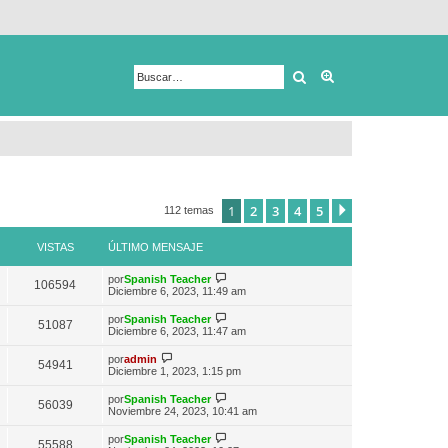
Buscar
Búsqueda avanza
1
2
3
4
5
Siguiente
112 temas
VISTAS
ÚLTIMO MENSAJE
V
por
Spanish Teacher
106594
e
Diciembre 6, 2023, 11:49 am
r
ú
V
por
Spanish Teacher
51087
l
e
Diciembre 6, 2023, 11:47 am
t
r
i
ú
V
por
admin
m
54941
l
e
Diciembre 1, 2023, 1:15 pm
o
t
r
m
i
ú
e
V
por
Spanish Teacher
m
56039
l
n
e
Noviembre 24, 2023, 10:41 am
o
t
s
r
m
i
a
ú
e
V
por
Spanish Teacher
m
55588
j
l