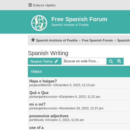
Enlaces rápidos
Free Spanish Forum
Spanish Institute of Puebla
Spanish Institute of Puebla
Free Spanish Forum
Spanish
Spanish Writing
Buscar
Bús
Nuevo Tema
TEMAS
Haya o haigas?
por
jasonfletcher
»Diciembre 5, 2023, 12:13 pm
Qué o Que
por
benjamincrocker
»Diciembre 6, 2023, 11:22 am
mi o mí?
por
benjamincrocker
»Noviembre 29, 2023, 12:37 pm
possessive adjectives
por
Woods
»Octubre 2, 2023, 11:34 am
use of a