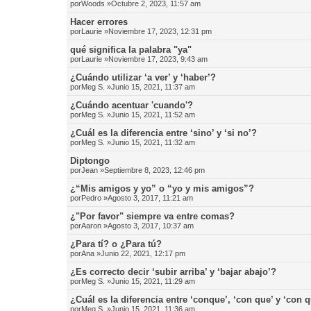
por
Woods
»Octubre 2, 2023, 11:57 am
Hacer errores
por
Laurie
»Noviembre 17, 2023, 12:31 pm
qué significa la palabra "ya"
por
Laurie
»Noviembre 17, 2023, 9:43 am
¿Cuándo utilizar ‘a ver’ y ‘haber’?
por
Meg S.
»Junio 15, 2021, 11:37 am
¿Cuándo acentuar 'cuando'?
por
Meg S.
»Junio 15, 2021, 11:52 am
¿Cuál es la diferencia entre ‘sino’ y ‘si no’?
por
Meg S.
»Junio 15, 2021, 11:32 am
Diptongo
por
Jean
»Septiembre 8, 2023, 12:46 pm
¿“Mis amigos y yo” o “yo y mis amigos”?
por
Pedro
»Agosto 3, 2017, 11:21 am
¿"Por favor" siempre va entre comas?
por
Aaron
»Agosto 3, 2017, 10:37 am
¿Para tí? o ¿Para tú?
por
Ana
»Junio 22, 2021, 12:17 pm
¿Es correcto decir ‘subir arriba’ y ‘bajar abajo’?
por
Meg S.
»Junio 15, 2021, 11:29 am
¿Cuál es la diferencia entre ‘conque’, ‘con que’ y ‘con 
por
Meg S.
»Junio 15, 2021, 11:36 am