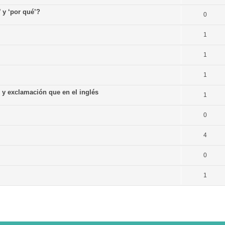
’ y ‘por qué’?
0
1
1
1
n y exclamación que en el inglés
1
0
4
0
1