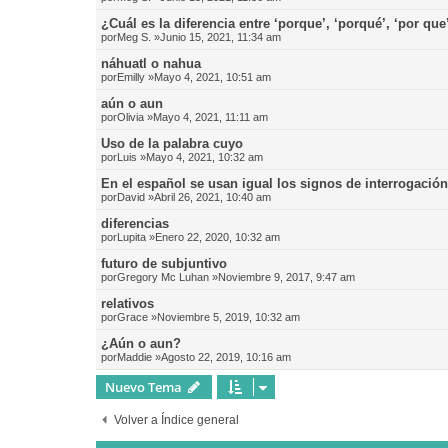
¿Cuál es la diferencia entre ‘porque’, ‘porqué’, ‘por que
por
Meg S.
»Junio 15, 2021, 11:34 am
náhuatl o nahua
por
Emilly
»Mayo 4, 2021, 10:51 am
aún o aun
por
Olivia
»Mayo 4, 2021, 11:11 am
Uso de la palabra cuyo
por
Luis
»Mayo 4, 2021, 10:32 am
En el español se usan igual los signos de interrogació
por
David
»Abril 26, 2021, 10:40 am
diferencias
por
Lupita
»Enero 22, 2020, 10:32 am
futuro de subjuntivo
por
Gregory Mc Luhan
»Noviembre 9, 2017, 9:47 am
relativos
por
Grace
»Noviembre 5, 2019, 10:32 am
¿Aún o aun?
por
Maddie
»Agosto 22, 2019, 10:16 am
Nuevo Tema
Volver a Índice general