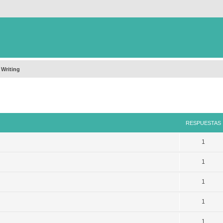
 Writing
queda avanzada
RESPUESTAS
1
1
1
1
1