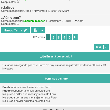
Respuestas:
4
relativos
Último mensajepor
Grace
«
Noviembre 5, 2019, 10:32 am
¿Aún o aun?
Último mensajepor
Spanish Teacher
«
Septiembre 6, 2019, 10:42 am
Respuestas:
1
Nuevo Tema
1
2
3
4
5
Siguiente
112 temas
Ir a
¿Quién está conectado?
Usuarios navegando por este Foro: No hay usuarios registrados visitando el Foro y 13
invitados
Permisos del foro
Puede
abrir nuevos temas en este Foro
Puede
responder a temas en este Foro
No puede
editar sus mensajes en este Foro
No puede
borrar sus mensajes en este Foro
No puede
enviar adjuntos en este Foro