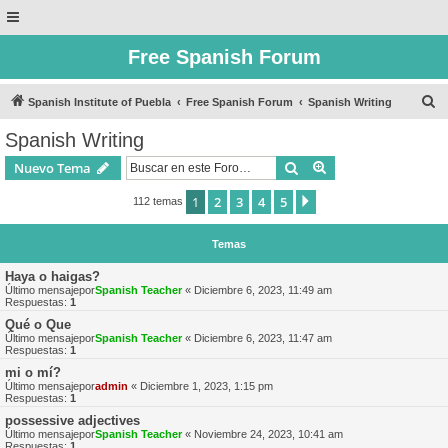
Free Spanish Forum
B
Spanish Institute of Puebla
Free Spanish Forum
Spanish Writing
u
Spanish Writing
s
Buscar
Búsqueda avanzad
Nuevo Tema
c
a
1
2
3
4
5
Siguiente
112 temas
r
Temas
Haya o haigas?
Último mensajepor
Spanish Teacher
«
Diciembre 6, 2023, 11:49 am
Respuestas:
1
Qué o Que
Último mensajepor
Spanish Teacher
«
Diciembre 6, 2023, 11:47 am
Respuestas:
1
mi o mí?
Último mensajepor
admin
«
Diciembre 1, 2023, 1:15 pm
Respuestas:
1
possessive adjectives
Último mensajepor
Spanish Teacher
«
Noviembre 24, 2023, 10:41 am
Respuestas:
1