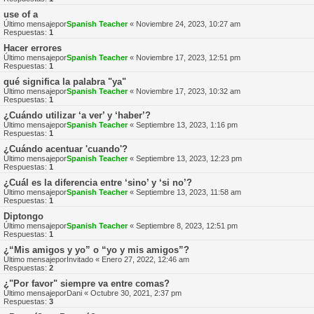
use of a
Último mensajepor
Spanish Teacher
«
Noviembre 24, 2023, 10:27 am
Respuestas:
1
Hacer errores
Último mensajepor
Spanish Teacher
«
Noviembre 17, 2023, 12:51 pm
Respuestas:
1
qué significa la palabra "ya"
Último mensajepor
Spanish Teacher
«
Noviembre 17, 2023, 10:32 am
Respuestas:
1
¿Cuándo utilizar ‘a ver’ y ‘haber’?
Último mensajepor
Spanish Teacher
«
Septiembre 13, 2023, 1:16 pm
Respuestas:
1
¿Cuándo acentuar 'cuando'?
Último mensajepor
Spanish Teacher
«
Septiembre 13, 2023, 12:23 pm
Respuestas:
1
¿Cuál es la diferencia entre ‘sino’ y ‘si no’?
Último mensajepor
Spanish Teacher
«
Septiembre 13, 2023, 11:58 am
Respuestas:
1
Diptongo
Último mensajepor
Spanish Teacher
«
Septiembre 8, 2023, 12:51 pm
Respuestas:
1
¿“Mis amigos y yo” o “yo y mis amigos”?
Último mensajepor
Invitado
«
Enero 27, 2022, 12:46 am
Respuestas:
2
¿"Por favor" siempre va entre comas?
Último mensajepor
Dani
«
Octubre 30, 2021, 2:37 pm
Respuestas:
3