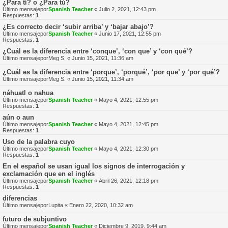
¿Para tí? o ¿Para tú?
Último mensajepor
Spanish Teacher
«
Julio 2, 2021, 12:43 pm
Respuestas:
1
¿Es correcto decir ‘subir arriba’ y ‘bajar abajo’?
Último mensajepor
Spanish Teacher
«
Junio 17, 2021, 12:55 pm
Respuestas:
1
¿Cuál es la diferencia entre ‘conque’, ‘con que’ y ‘con qué’?
Último mensajepor
Meg S.
«
Junio 15, 2021, 11:36 am
¿Cuál es la diferencia entre ‘porque’, ‘porqué’, ‘por que’ y ‘por qué’?
Último mensajepor
Meg S.
«
Junio 15, 2021, 11:34 am
náhuatl o nahua
Último mensajepor
Spanish Teacher
«
Mayo 4, 2021, 12:55 pm
Respuestas:
1
aún o aun
Último mensajepor
Spanish Teacher
«
Mayo 4, 2021, 12:45 pm
Respuestas:
1
Uso de la palabra cuyo
Último mensajepor
Spanish Teacher
«
Mayo 4, 2021, 12:30 pm
Respuestas:
1
En el español se usan igual los signos de interrogación y
exclamación que en el inglés
Último mensajepor
Spanish Teacher
«
Abril 26, 2021, 12:18 pm
Respuestas:
1
diferencias
Último mensajepor
Lupita
«
Enero 22, 2020, 10:32 am
futuro de subjuntivo
Último mensajepor
Spanish Teacher
«
Diciembre 9, 2019, 9:44 am