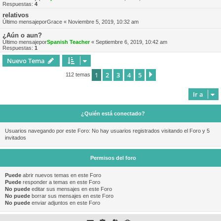
Respuestas:
4
relativos
Último mensajepor
Grace
«
Noviembre 5, 2019, 10:32 am
¿Aún o aun?
Último mensajepor
Spanish Teacher
«
Septiembre 6, 2019, 10:42 am
Respuestas:
1
Nuevo Tema
1
2
3
4
5
Siguiente
112 temas
Ir a
¿Quién está conectado?
Usuarios navegando por este Foro: No hay usuarios registrados visitando el Foro y 5
invitados
Permisos del foro
Puede
abrir nuevos temas en este Foro
Puede
responder a temas en este Foro
No puede
editar sus mensajes en este Foro
No puede
borrar sus mensajes en este Foro
No puede
enviar adjuntos en este Foro