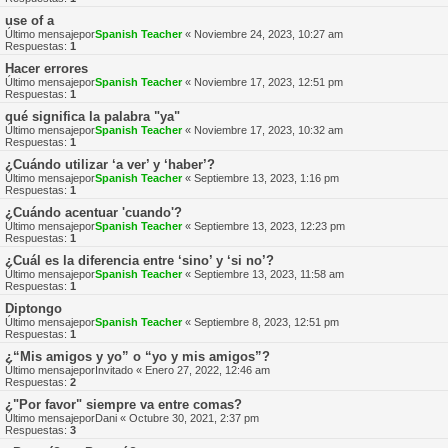
use of a
Último mensajepor
Spanish Teacher
«
Noviembre 24, 2023, 10:27 am
Respuestas:
1
Hacer errores
Último mensajepor
Spanish Teacher
«
Noviembre 17, 2023, 12:51 pm
Respuestas:
1
qué significa la palabra "ya"
Último mensajepor
Spanish Teacher
«
Noviembre 17, 2023, 10:32 am
Respuestas:
1
¿Cuándo utilizar ‘a ver’ y ‘haber’?
Último mensajepor
Spanish Teacher
«
Septiembre 13, 2023, 1:16 pm
Respuestas:
1
¿Cuándo acentuar 'cuando'?
Último mensajepor
Spanish Teacher
«
Septiembre 13, 2023, 12:23 pm
Respuestas:
1
¿Cuál es la diferencia entre ‘sino’ y ‘si no’?
Último mensajepor
Spanish Teacher
«
Septiembre 13, 2023, 11:58 am
Respuestas:
1
Diptongo
Último mensajepor
Spanish Teacher
«
Septiembre 8, 2023, 12:51 pm
Respuestas:
1
¿“Mis amigos y yo” o “yo y mis amigos”?
Último mensajepor
Invitado
«
Enero 27, 2022, 12:46 am
Respuestas:
2
¿"Por favor" siempre va entre comas?
Último mensajepor
Dani
«
Octubre 30, 2021, 2:37 pm
Respuestas:
3