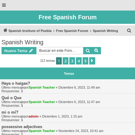
Free Spanish Forum
B
Spanish Institute of Puebla
Free Spanish Forum
Spanish Writing
u
Spanish Writing
s
Buscar
Búsqueda avanzad
Nuevo Tema
c
a
1
2
3
4
5
Siguiente
112 temas
r
Temas
Haya o haigas?
Último mensajepor
Spanish Teacher
«
Diciembre 6, 2023, 11:49 am
Respuestas:
1
Qué o Que
Último mensajepor
Spanish Teacher
«
Diciembre 6, 2023, 11:47 am
Respuestas:
1
mi o mí?
Último mensajepor
admin
«
Diciembre 1, 2023, 1:15 pm
Respuestas:
1
possessive adjectives
Último mensajepor
Spanish Teacher
«
Noviembre 24, 2023, 10:41 am
Respuestas:
1