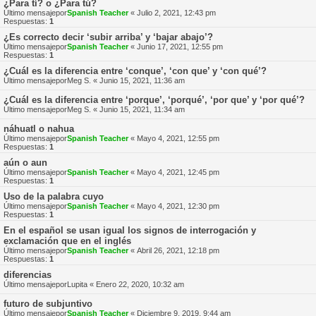
¿Para tí? o ¿Para tú?
Último mensajepor
Spanish Teacher
«
Julio 2, 2021, 12:43 pm
Respuestas:
1
¿Es correcto decir ‘subir arriba’ y ‘bajar abajo’?
Último mensajepor
Spanish Teacher
«
Junio 17, 2021, 12:55 pm
Respuestas:
1
¿Cuál es la diferencia entre ‘conque’, ‘con que’ y ‘con qué’?
Último mensajepor
Meg S.
«
Junio 15, 2021, 11:36 am
¿Cuál es la diferencia entre ‘porque’, ‘porqué’, ‘por que’ y ‘por qué’?
Último mensajepor
Meg S.
«
Junio 15, 2021, 11:34 am
náhuatl o nahua
Último mensajepor
Spanish Teacher
«
Mayo 4, 2021, 12:55 pm
Respuestas:
1
aún o aun
Último mensajepor
Spanish Teacher
«
Mayo 4, 2021, 12:45 pm
Respuestas:
1
Uso de la palabra cuyo
Último mensajepor
Spanish Teacher
«
Mayo 4, 2021, 12:30 pm
Respuestas:
1
En el español se usan igual los signos de interrogación y
exclamación que en el inglés
Último mensajepor
Spanish Teacher
«
Abril 26, 2021, 12:18 pm
Respuestas:
1
diferencias
Último mensajepor
Lupita
«
Enero 22, 2020, 10:32 am
futuro de subjuntivo
Último mensajepor
Spanish Teacher
«
Diciembre 9, 2019, 9:44 am