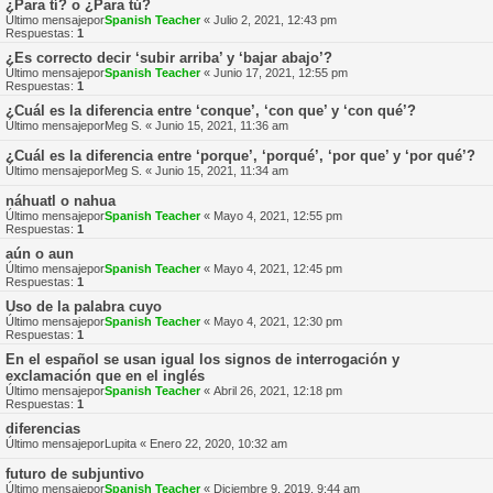
¿Para tí? o ¿Para tú?
Último mensajepor
Spanish Teacher
«
Julio 2, 2021, 12:43 pm
Respuestas:
1
¿Es correcto decir ‘subir arriba’ y ‘bajar abajo’?
Último mensajepor
Spanish Teacher
«
Junio 17, 2021, 12:55 pm
Respuestas:
1
¿Cuál es la diferencia entre ‘conque’, ‘con que’ y ‘con qué’?
Último mensajepor
Meg S.
«
Junio 15, 2021, 11:36 am
¿Cuál es la diferencia entre ‘porque’, ‘porqué’, ‘por que’ y ‘por qué’?
Último mensajepor
Meg S.
«
Junio 15, 2021, 11:34 am
náhuatl o nahua
Último mensajepor
Spanish Teacher
«
Mayo 4, 2021, 12:55 pm
Respuestas:
1
aún o aun
Último mensajepor
Spanish Teacher
«
Mayo 4, 2021, 12:45 pm
Respuestas:
1
Uso de la palabra cuyo
Último mensajepor
Spanish Teacher
«
Mayo 4, 2021, 12:30 pm
Respuestas:
1
En el español se usan igual los signos de interrogación y
exclamación que en el inglés
Último mensajepor
Spanish Teacher
«
Abril 26, 2021, 12:18 pm
Respuestas:
1
diferencias
Último mensajepor
Lupita
«
Enero 22, 2020, 10:32 am
futuro de subjuntivo
Último mensajepor
Spanish Teacher
«
Diciembre 9, 2019, 9:44 am