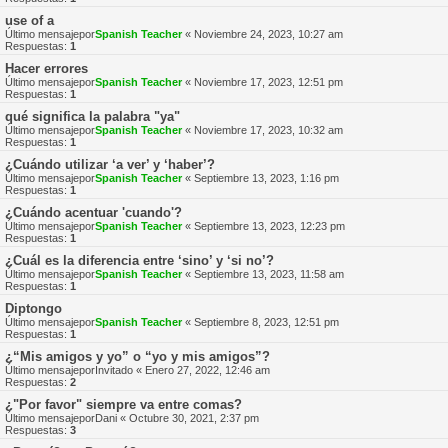
use of a
Último mensajepor
Spanish Teacher
«
Noviembre 24, 2023, 10:27 am
Respuestas:
1
Hacer errores
Último mensajepor
Spanish Teacher
«
Noviembre 17, 2023, 12:51 pm
Respuestas:
1
qué significa la palabra "ya"
Último mensajepor
Spanish Teacher
«
Noviembre 17, 2023, 10:32 am
Respuestas:
1
¿Cuándo utilizar ‘a ver’ y ‘haber’?
Último mensajepor
Spanish Teacher
«
Septiembre 13, 2023, 1:16 pm
Respuestas:
1
¿Cuándo acentuar 'cuando'?
Último mensajepor
Spanish Teacher
«
Septiembre 13, 2023, 12:23 pm
Respuestas:
1
¿Cuál es la diferencia entre ‘sino’ y ‘si no’?
Último mensajepor
Spanish Teacher
«
Septiembre 13, 2023, 11:58 am
Respuestas:
1
Diptongo
Último mensajepor
Spanish Teacher
«
Septiembre 8, 2023, 12:51 pm
Respuestas:
1
¿“Mis amigos y yo” o “yo y mis amigos”?
Último mensajepor
Invitado
«
Enero 27, 2022, 12:46 am
Respuestas:
2
¿"Por favor" siempre va entre comas?
Último mensajepor
Dani
«
Octubre 30, 2021, 2:37 pm
Respuestas:
3