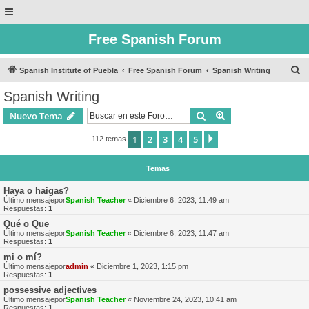
Free Spanish Forum
B
Spanish Institute of Puebla
Free Spanish Forum
Spanish Writing
u
Spanish Writing
s
Buscar
Búsqueda avanzad
Nuevo Tema
c
a
1
2
3
4
5
Siguiente
112 temas
r
Temas
Haya o haigas?
Último mensajepor
Spanish Teacher
«
Diciembre 6, 2023, 11:49 am
Respuestas:
1
Qué o Que
Último mensajepor
Spanish Teacher
«
Diciembre 6, 2023, 11:47 am
Respuestas:
1
mi o mí?
Último mensajepor
admin
«
Diciembre 1, 2023, 1:15 pm
Respuestas:
1
possessive adjectives
Último mensajepor
Spanish Teacher
«
Noviembre 24, 2023, 10:41 am
Respuestas:
1