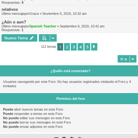
Respuestas:
4
relativos
Último mensajepor
Grace
«
Noviembre 5, 2019, 10:32 am
¿Aún o aun?
Último mensajepor
Spanish Teacher
«
Septiembre 6, 2019, 10:42 am
Respuestas:
1
Nuevo Tema
1
2
3
4
5
Siguiente
112 temas
Ir a
¿Quién está conectado?
Usuarios navegando por este Foro: No hay usuarios registrados visitando el Foro y 4
invitados
Permisos del foro
Puede
abrir nuevos temas en este Foro
Puede
responder a temas en este Foro
No puede
editar sus mensajes en este Foro
No puede
borrar sus mensajes en este Foro
No puede
enviar adjuntos en este Foro