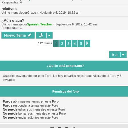
Respuestas:
4
relativos
Último mensajepor
Grace
«
Noviembre 5, 2019, 10:32 am
¿Aún o aun?
Último mensajepor
Spanish Teacher
«
Septiembre 6, 2019, 10:42 am
Respuestas:
1
Nuevo Tema
1
2
3
4
5
Siguiente
112 temas
Ir a
¿Quién está conectado?
Usuarios navegando por este Foro: No hay usuarios registrados visitando el Foro y 6
invitados
Permisos del foro
Puede
abrir nuevos temas en este Foro
Puede
responder a temas en este Foro
No puede
editar sus mensajes en este Foro
No puede
borrar sus mensajes en este Foro
No puede
enviar adjuntos en este Foro