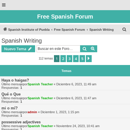
Free Spanish Forum
B
Spanish Institute of Puebla
Free Spanish Forum
Spanish Writing
u
Spanish Writing
s
Buscar
Búsqueda avanzad
Nuevo Tema
c
a
1
2
3
4
5
Siguiente
112 temas
r
Temas
Haya o haigas?
Último mensajepor
Spanish Teacher
«
Diciembre 6, 2023, 11:49 am
Respuestas:
1
Qué o Que
Último mensajepor
Spanish Teacher
«
Diciembre 6, 2023, 11:47 am
Respuestas:
1
mi o mí?
Último mensajepor
admin
«
Diciembre 1, 2023, 1:15 pm
Respuestas:
1
possessive adjectives
Último mensajepor
Spanish Teacher
«
Noviembre 24, 2023, 10:41 am
Respuestas:
1