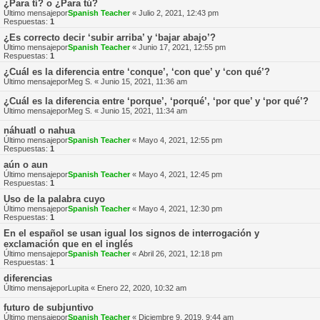
¿Para tí? o ¿Para tú?
Último mensajepor
Spanish Teacher
«
Julio 2, 2021, 12:43 pm
Respuestas:
1
¿Es correcto decir ‘subir arriba’ y ‘bajar abajo’?
Último mensajepor
Spanish Teacher
«
Junio 17, 2021, 12:55 pm
Respuestas:
1
¿Cuál es la diferencia entre ‘conque’, ‘con que’ y ‘con qué’?
Último mensajepor
Meg S.
«
Junio 15, 2021, 11:36 am
¿Cuál es la diferencia entre ‘porque’, ‘porqué’, ‘por que’ y ‘por qué’?
Último mensajepor
Meg S.
«
Junio 15, 2021, 11:34 am
náhuatl o nahua
Último mensajepor
Spanish Teacher
«
Mayo 4, 2021, 12:55 pm
Respuestas:
1
aún o aun
Último mensajepor
Spanish Teacher
«
Mayo 4, 2021, 12:45 pm
Respuestas:
1
Uso de la palabra cuyo
Último mensajepor
Spanish Teacher
«
Mayo 4, 2021, 12:30 pm
Respuestas:
1
En el español se usan igual los signos de interrogación y
exclamación que en el inglés
Último mensajepor
Spanish Teacher
«
Abril 26, 2021, 12:18 pm
Respuestas:
1
diferencias
Último mensajepor
Lupita
«
Enero 22, 2020, 10:32 am
futuro de subjuntivo
Último mensajepor
Spanish Teacher
«
Diciembre 9, 2019, 9:44 am