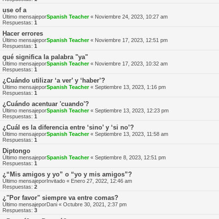
use of a
Último mensajepor
Spanish Teacher
«
Noviembre 24, 2023, 10:27 am
Respuestas:
1
Hacer errores
Último mensajepor
Spanish Teacher
«
Noviembre 17, 2023, 12:51 pm
Respuestas:
1
qué significa la palabra "ya"
Último mensajepor
Spanish Teacher
«
Noviembre 17, 2023, 10:32 am
Respuestas:
1
¿Cuándo utilizar ‘a ver’ y ‘haber’?
Último mensajepor
Spanish Teacher
«
Septiembre 13, 2023, 1:16 pm
Respuestas:
1
¿Cuándo acentuar 'cuando'?
Último mensajepor
Spanish Teacher
«
Septiembre 13, 2023, 12:23 pm
Respuestas:
1
¿Cuál es la diferencia entre ‘sino’ y ‘si no’?
Último mensajepor
Spanish Teacher
«
Septiembre 13, 2023, 11:58 am
Respuestas:
1
Diptongo
Último mensajepor
Spanish Teacher
«
Septiembre 8, 2023, 12:51 pm
Respuestas:
1
¿“Mis amigos y yo” o “yo y mis amigos”?
Último mensajepor
Invitado
«
Enero 27, 2022, 12:46 am
Respuestas:
2
¿"Por favor" siempre va entre comas?
Último mensajepor
Dani
«
Octubre 30, 2021, 2:37 pm
Respuestas:
3