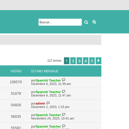
Buscar
Búsqueda avanza
1
2
3
4
5
Siguiente
112 temas
VISTAS
ÚLTIMO MENSAJE
V
por
Spanish Teacher
106570
e
Diciembre 6, 2023, 11:49 am
r
ú
V
por
Spanish Teacher
51079
l
e
Diciembre 6, 2023, 11:47 am
t
r
i
ú
V
por
admin
m
54928
l
e
Diciembre 1, 2023, 1:15 pm
o
t
r
m
i
ú
e
V
por
Spanish Teacher
m
56035
l
n
e
Noviembre 24, 2023, 10:41 am
o
t
s
r
m
i
a
ú
e
V
por
Spanish Teacher
m
55582
j
l