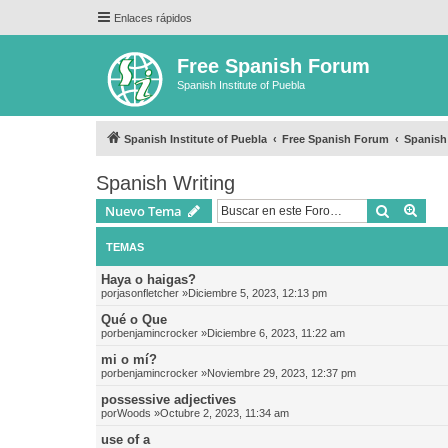
Enlaces rápidos
Free Spanish Forum
Spanish Institute of Puebla
Spanish Institute of Puebla
Free Spanish Forum
Spanish
Spanish Writing
Buscar
Bús
Nuevo Tema
TEMAS
Haya o haigas?
por
jasonfletcher
»Diciembre 5, 2023, 12:13 pm
Qué o Que
por
benjamincrocker
»Diciembre 6, 2023, 11:22 am
mi o mí?
por
benjamincrocker
»Noviembre 29, 2023, 12:37 pm
possessive adjectives
por
Woods
»Octubre 2, 2023, 11:34 am
use of a