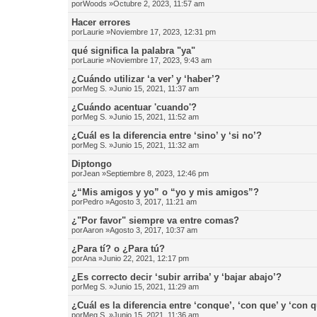
por
Woods
»Octubre 2, 2023, 11:57 am
Hacer errores
por
Laurie
»Noviembre 17, 2023, 12:31 pm
qué significa la palabra "ya"
por
Laurie
»Noviembre 17, 2023, 9:43 am
¿Cuándo utilizar ‘a ver’ y ‘haber’?
por
Meg S.
»Junio 15, 2021, 11:37 am
¿Cuándo acentuar 'cuando'?
por
Meg S.
»Junio 15, 2021, 11:52 am
¿Cuál es la diferencia entre ‘sino’ y ‘si no’?
por
Meg S.
»Junio 15, 2021, 11:32 am
Diptongo
por
Jean
»Septiembre 8, 2023, 12:46 pm
¿“Mis amigos y yo” o “yo y mis amigos”?
por
Pedro
»Agosto 3, 2017, 11:21 am
¿"Por favor" siempre va entre comas?
por
Aaron
»Agosto 3, 2017, 10:37 am
¿Para tí? o ¿Para tú?
por
Ana
»Junio 22, 2021, 12:17 pm
¿Es correcto decir ‘subir arriba’ y ‘bajar abajo’?
por
Meg S.
»Junio 15, 2021, 11:29 am
¿Cuál es la diferencia entre ‘conque’, ‘con que’ y ‘con 
por
Meg S.
»Junio 15, 2021, 11:36 am