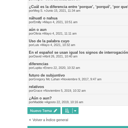
¿Cuál es la diferencia entre ‘porque’, ‘porqué’, ‘por que
por
Meg S.
»Junio 15, 2021, 11:34 am
náhuatl o nahua
por
Emilly
»Mayo 4, 2021, 10:51 am
aún o aun
por
Olivia
»Mayo 4, 2021, 11:11 am
Uso de la palabra cuyo
por
Luis
»Mayo 4, 2021, 10:32 am
En el español se usan igual los signos de interrogació
por
David
»Abril 26, 2021, 10:40 am
diferencias
por
Lupita
»Enero 22, 2020, 10:32 am
futuro de subjuntivo
por
Gregory Mc Luhan
»Noviembre 9, 2017, 9:47 am
relativos
por
Grace
»Noviembre 5, 2019, 10:32 am
¿Aún o aun?
por
Maddie
»Agosto 22, 2019, 10:16 am
Nuevo Tema
Volver a Índice general