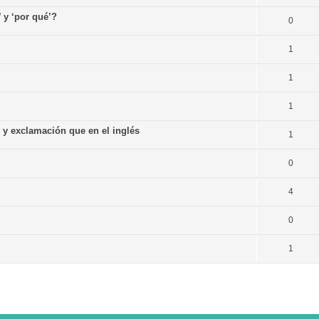
’ y ‘por qué’?
0
1
1
1
n y exclamación que en el inglés
1
0
4
0
1