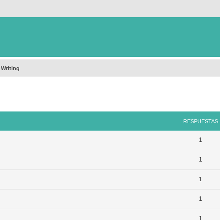
 Writing
queda avanzada
RESPUESTAS
1
1
1
1
1